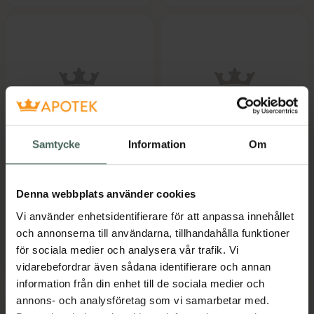
MGO Manukahonung
MGO Manukahonung
Samtycke
Information
Om
600+
Original 600+
Honung 42 g
Halstabletter 75 g
Livsmedel
Livsmedel
Denna webbplats använder cookies
Pris online
Pris online
Vi använder enhetsidentifierare för att anpassa innehållet
119 kr
63 kr
och annonserna till användarna, tillhandahålla funktioner
för sociala medier och analysera vår trafik. Vi
MGO Manukahonung 600+, 119 kr.
MGO Manuka
Köp
Köp
vidarebefordrar även sådana identifierare och annan
information från din enhet till de sociala medier och
annons- och analysföretag som vi samarbetar med.