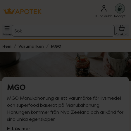
Kundklubb
Recept
Sök
Meny
Varukorg
Hem
Varumärken
MGO
MGO
MGO Manukahonung är ett varumärke för livsmedel 
och superfood baserat på Manukahonung. 
Honungen kommer från Nya Zeeland och är känd för 
sina unika egenskaper.
Läs mer