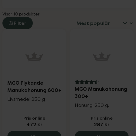
Visar 10 produkter
Filter
MGO Flytande
4.5 av 5 i omdöme
MGO Manukahonung
Manukahonung 600+
300+
Livsmedel 250 g
Honung. 250 g.
Pris online
Pris online
472 kr
287 kr