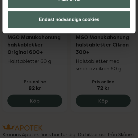
Endast nödvändiga cookies
4.9 av 5 i omdöme
5 av 5 i omdöme
MGO Manukahonung
MGO Manukahonung
halstabletter
halstabletter Citron
Original 600+
300+
Halstabletter 60 g
Halstabletter med
smak av citron 60 g
Pris online
Pris online
82 kr
72 kr
MGO Manukahonung halstabletter Origi
MGO Manukah
Köp
Köp
Kronans Apotek finns här för dig. Du hittar oss från Skåne i