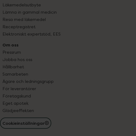
Läkemedelsutbyte
Lämna in gammal medicin
Resa med läkemedel
Receptregistret
Elektroniskt expertstöd, EES
Om oss
Pressrum
Jobba hos oss
Hållbarhet
Samarbeten
Ägare och ledningsgrupp
För leverantörer
Företagskund
Eget apotek
Glädjeeffekten
Cookieinställningar