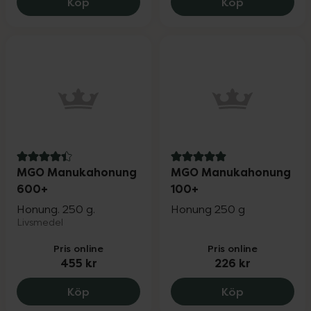
MGO Flytande Manukahonung 600+, 47
MGO Manuka
Köp
Köp
4.4 av 5 i omdöme
5 av 5 i omdöme
MGO Manukahonung
MGO Manukahonung
600+
100+
Honung. 250 g.
Honung 250 g
Livsmedel
Pris online
Pris online
455 kr
226 kr
MGO Manukahonung 600+, 455 kr.
MGO Manuka
Köp
Köp