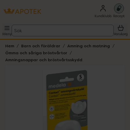
Kundklubb
Recept
Sök
Meny
Varukorg
Hem
Barn och föräldrar
Amning och matning
Ömma och såriga bröstvårtor
Amningsnappar och bröstvårtsskydd
Hoppa över Lista
Lista: . Innehåller 2 objekt.