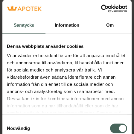
bröstvårta som skydd. Det finns hål i
vårtskyddets spets så att mjölken kan rinna
igenom till ditt barn. - Skyddar känsliga, torra
Samtycke
Information
Om
eller spruckna bröstvårtor vid amning.
Kontakta din amningsrådgivare eller
amningsspecialist för råd gällande huruvida
Denna webbplats använder cookies
amningsvårtskydd är lämpliga för dig eller
inte. - Tillverkade i transparent supertunn och
Vi använder enhetsidentifierare för att anpassa innehållet
mjuk silikon, behaglig mot känslig hud - Säkra
och annonserna till användarna, tillhandahålla funktioner
för ditt barn - Formen med en öppen del ger
för sociala medier och analysera vår trafik. Vi
maximal hud-mot-hudkontakt mellan dig och
vidarebefordrar även sådana identifierare och annan
ditt barn - Fria från BPA - Levereras i en
information från din enhet till de sociala medier och
praktisk förvaringsbox
annons- och analysföretag som vi samarbetar med.
Dessa kan i sin tur kombinera informationen med annan
Jämförpris
119 kr
/
par
information som du har tillhandahållit eller som de har
EAN:
07612367016643
samlat in när du har använt deras tjänster. Samtycke till
cookies är frivilligt och du kan när som helst ändra eller
Kategorier:
Samtyckesval
återkalla ditt samtycke via webbplatsens
Nödvändig
Amning och matning