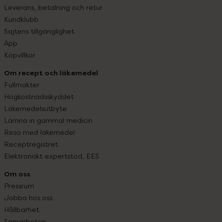
Leverans, betalning och retur
Kundklubb
Sajtens tillgänglighet
App
Köpvillkor
Om recept och läkemedel
Fullmakter
Högkostnadsskyddet
Läkemedelsutbyte
Lämna in gammal medicin
Resa med läkemedel
Receptregistret
Elektroniskt expertstöd, EES
Om oss
Pressrum
Jobba hos oss
Hållbarhet
Samarbeten