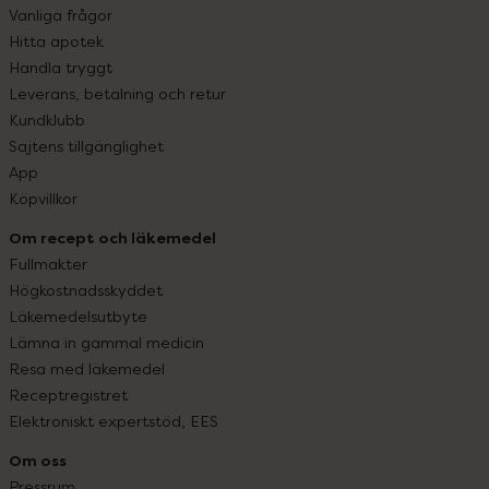
Vanliga frågor
Hitta apotek
Handla tryggt
Leverans, betalning och retur
Kundklubb
Sajtens tillgänglighet
App
Köpvillkor
Om recept och läkemedel
Fullmakter
Högkostnadsskyddet
Läkemedelsutbyte
Lämna in gammal medicin
Resa med läkemedel
Receptregistret
Elektroniskt expertstöd, EES
Om oss
Pressrum