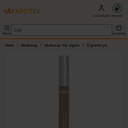
Kundklubb
Recept
Sök
Meny
Varukorg
Hem
Makeup
Makeup för ögon
Ögonbryn
Hoppa över Lista
Lista: . Innehåller 1 objekt.