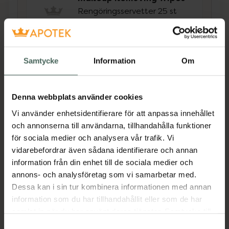
Rengöringsservetter 25 st
Pris online
56 kr
Samtycke
Information
Om
Köp båda för
:
191 kr
Köp båda
Denna webbplats använder cookies
Vi använder enhetsidentifierare för att anpassa innehållet
och annonserna till användarna, tillhandahålla funktioner
Beskrivning
Dölj
för sociala medier och analysera vår trafik. Vi
vidarebefordrar även sådana identifierare och annan
Brow Care Shaping Wax formar ögonbrynen
information från din enhet till de sociala medier och
och ger ett hållbart och naturligt fixerat
annons- och analysföretag som vi samarbetar med.
slutresultat. Den subtila färgtonen färgar
Dessa kan i sin tur kombinera informationen med annan
ögonbrynen för en fyllig men ändå naturlig
information som du har tillhandahållit eller som de har
look. Den smala borsten är perfekt för att
samlat in när du har använt deras tjänster. Samtycke till
enkelt forma ögonbrynen. Innehåller nordiskt
cookies är frivilligt och du kan när som helst ändra eller
Samtyckesval