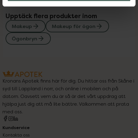
Upptäck flera produkter inom
Makeup
Makeup för ögon
Ögonbryn
Kronans Apotek finns här för dig. Du hittar oss från Skåne i
syd till Lappland i norr, och online i mobilen och på
datorn. Oavsett vem du är så är det vårt uppdrag att
hjälpa just dig att må lite bättre. Välkommen att prata
med oss.
Kundservice
Kontakta oss