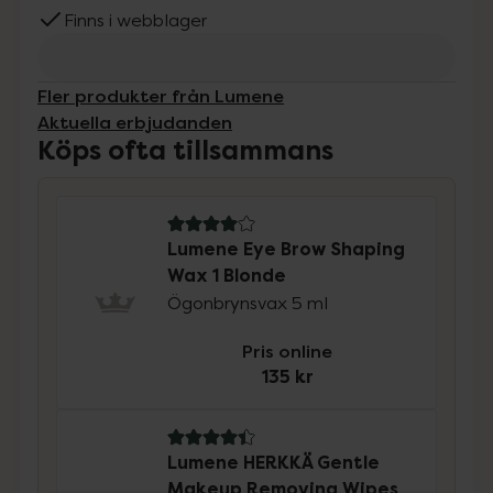
Finns i webblager
Fler produkter från Lumene
Aktuella erbjudanden
Köps ofta tillsammans
4 av 5 i omdöme
Lumene Eye Brow Shaping
Wax 1 Blonde
Ögonbrynsvax 5 ml
Pris online
135 kr
4.4 av 5 i omdöme
Lumene HERKKÄ Gentle
Makeup Removing Wipes