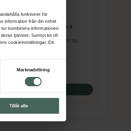
andahålla funktioner för
n information från din enhet
4.7 av 5 i omdöme
Lumene CC Cream 2
 tur kombinera informationen
PF
Medium SPF 20
deras tjänster. Samtycke till
Foundation med SPF 30
ens cookieinställningar. Ett
30
ml
Pris online
184 kr
Marknadsföring
Köp båda
Tillåt alla