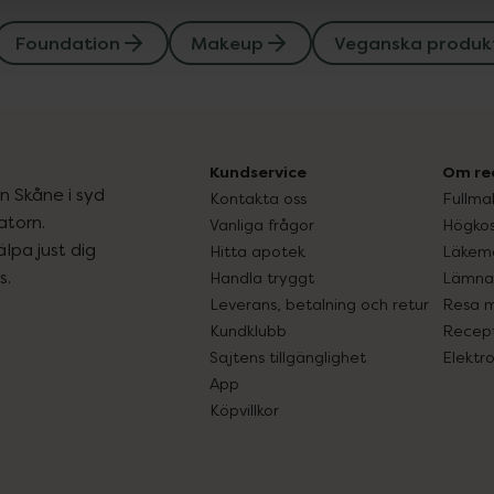
Foundation
Makeup
Veganska produk
Kundservice
Om re
ån Skåne i syd
Kontakta oss
Fullma
atorn.
Vanliga frågor
Högkos
lpa just dig
Hitta apotek
Läkem
s.
Handla tryggt
Lämna 
Leverans, betalning och retur
Resa 
Kundklubb
Recept
Sajtens tillgänglighet
Elektr
App
Köpvillkor