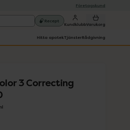
Företagskund
Recept
Kundklubb
Varukorg
Hitta apotek
Tjänster
Rådgivning
lor 3 Correcting
0
ml