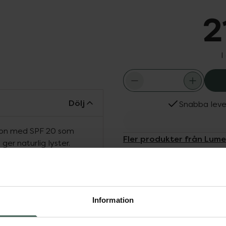
2
I
Dölj
Snabba leve
ion med SPF 20 som
Fler produkter från Lum
er naturlig lyster.
Aktuella erbjudanden
Köps ofta tills
Information
n
Makeup