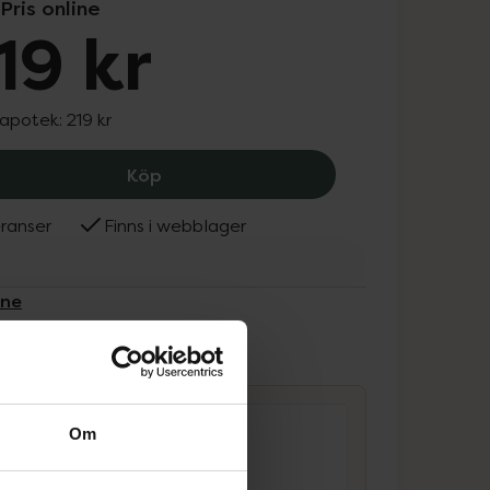
Pris online
19 kr
 apotek:
219 kr
Lumene CC Color 3 Correcting Cream S
Köp
ranser
Finns i webblager
ene
ammans
Om