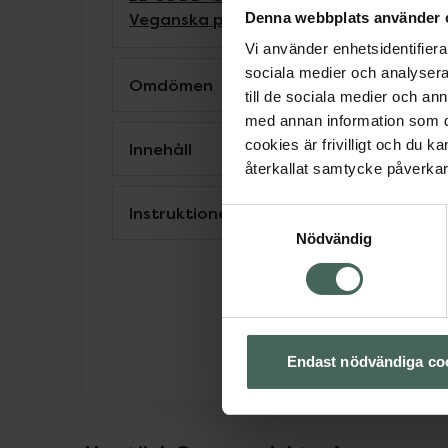
Veganska produkter
Veganskt smink
Denna webbplats använder 
Vi använder enhetsidentifierar
sociala medier och analysera 
Omdömen
till de sociala medier och a
med annan information som du 
cookies är frivilligt och du k
Innehåll
återkallat samtycke påverkar 
Instruktioner
Samtyckesval
Nödvändig
Endast nödvändiga co