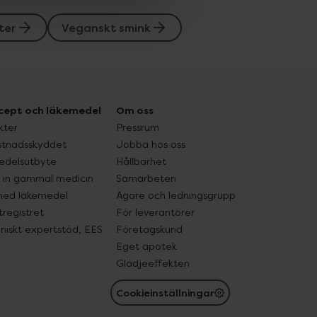
ter
Veganskt smink
cept och läkemedel
Om oss
kter
Pressrum
tnadsskyddet
Jobba hos oss
edelsutbyte
Hållbarhet
in gammal medicin
Samarbeten
med läkemedel
Ägare och ledningsgrupp
registret
För leverantörer
oniskt expertstöd, EES
Företagskund
Eget apotek
Glädjeeffekten
Cookieinställningar