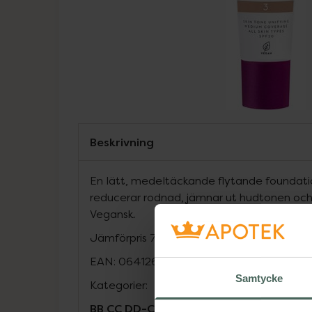
Beskrivning
En lätt, medeltäckande flytande foundat
reducerar rodnad, jämnar ut hudtonen och g
Vegansk.
Jämförpris
7,30 kr
/
ml
EAN:
06412600848533
Samtycke
Kategorier:
BB CC DD-Cream
Basmakeup
Foundatio