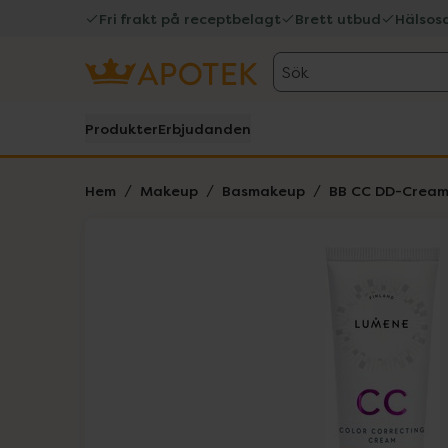
Fri frakt på receptbelagt
Brett utbud
Hälsos
Sök
Produkter
Erbjudanden
Hem
Makeup
Basmakeup
BB CC DD-Crea
Hoppa över Lista
Lista: . Innehåller 1 objekt.