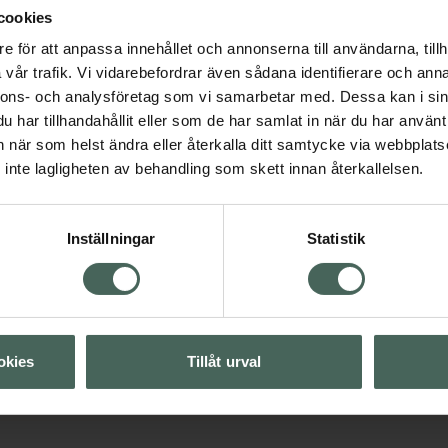
cookies
e för att anpassa innehållet och annonserna till användarna, tillh
5 av 5 i omdöme
vår trafik. Vi vidarebefordrar även sådana identifierare och anna
Lumene CC Color 3
Visa
nnons- och analysföretag som vi samarbetar med. Dessa kan i sin
Correcting Cream S
har tillhandahållit eller som de har samlat in när du har använt 
20
an när som helst ändra eller återkalla ditt samtycke via webbplats
Visa
Foundation med SPF 
inte lagligheten av behandling som skett innan återkallelsen.
ml
Visa
Pris online
Inställningar
Statistik
219 kr
Köp båda för
:
403 kr
okies
Tillåt urval