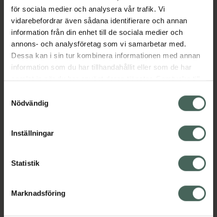
kommer till underarmsområdet. Använd
för sociala medier och analysera vår trafik. Vi
fuktkrämen för att ta hand om känsliga
vidarebefordrar även sådana identifierare och annan
hudområden och för att behandla eller
information från din enhet till de sociala medier och
förhindra postinflammatorisk och
annons- och analysföretag som vi samarbetar med.
åldersrelaterad mörkare ton av hude
Dessa kan i sin tur kombinera informationen med annan
Jämförpris
7,63 kr
/
ml
information som du har tillhandahållit eller som de har
samlat in när du har använt deras tjänster. Samtycke till
EAN:
07350052240071
cookies är frivilligt och du kan när som helst ändra eller
Samtyckesval
Kategorier:
återkalla ditt samtycke via webbplatsens
Nödvändig
cookieinställningar. Ett återkallat samtycke påverkar inte
Intim
Intimhygien
Intimkräm
lagligheten av behandling som skett innan återkallelsen.
Inställningar
Innehåll
Visa
Statistik
Instruktioner
Visa
Marknadsföring