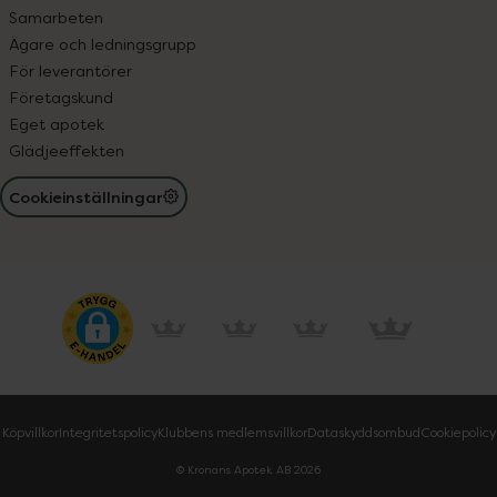
Samarbeten
Ägare och ledningsgrupp
För leverantörer
Företagskund
Eget apotek
Glädjeeffekten
Cookieinställningar
Köpvillkor
Integritetspolicy
Klubbens medlemsvillkor
Dataskyddsombud
Cookiepolicy
© Kronans Apotek AB
2026