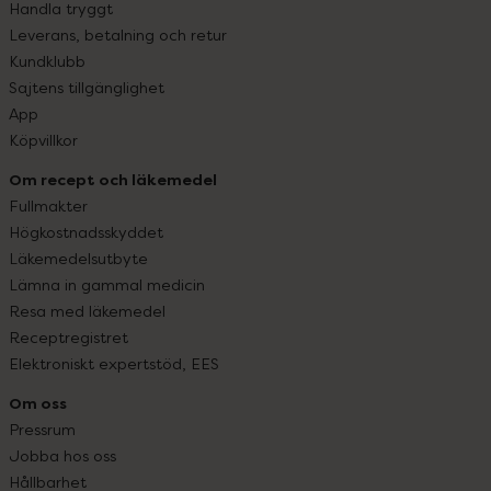
Handla tryggt
Leverans, betalning och retur
Kundklubb
Sajtens tillgänglighet
App
Köpvillkor
Om recept och läkemedel
Fullmakter
Högkostnadsskyddet
Läkemedelsutbyte
Lämna in gammal medicin
Resa med läkemedel
Receptregistret
Elektroniskt expertstöd, EES
Om oss
Pressrum
Jobba hos oss
Hållbarhet