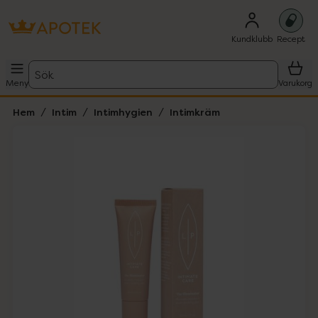
Kundklubb
Recept
Sök
Meny
Varukorg
Hem
Intim
Intimhygien
Intimkräm
Hoppa över Lista
Lista: . Innehåller 1 objekt.