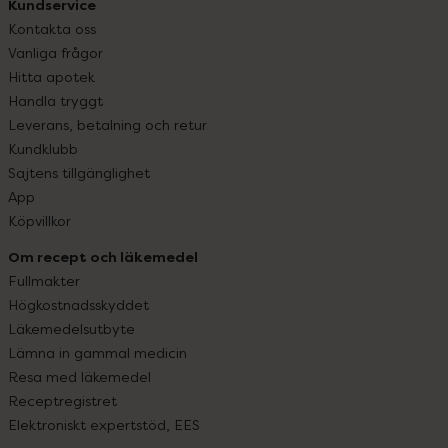
Kundservice
Kontakta oss
Vanliga frågor
Hitta apotek
Handla tryggt
Leverans, betalning och retur
Kundklubb
Sajtens tillgänglighet
App
Köpvillkor
Om recept och läkemedel
Fullmakter
Högkostnadsskyddet
Läkemedelsutbyte
Lämna in gammal medicin
Resa med läkemedel
Receptregistret
Elektroniskt expertstöd, EES