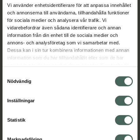
Vi använder enhetsidentifierare för att anpassa innehållet
Ansiktskräm
Ansiktsvård
Bodylotion
och annonserna till användarna, tillhandahålla funktioner
Hudbesvär
Hudbesvär
Hudvård
Kroppsvård
för sociala medier och analysera vår trafik. Vi
Skadad och irriterad hud
vidarebefordrar även sådana identifierare och annan
Skadad och irriterad hud
Torr hud
Torr hud
information från din enhet till de sociala medier och
annons- och analysföretag som vi samarbetar med.
Innehåll
Visa
Dessa kan i sin tur kombinera informationen med annan
information som du har tillhandahållit eller som de har
samlat in när du har använt deras tjänster. Samtycke till
Instruktioner
Visa
cookies är frivilligt och du kan när som helst ändra eller
Samtyckesval
återkalla ditt samtycke via webbplatsens
Nödvändig
cookieinställningar. Ett återkallat samtycke påverkar inte
lagligheten av behandling som skett innan återkallelsen.
Inställningar
Upptäck flera produkter inom
Ansiktskräm
Ansiktsvård
Statistik
Bodylotion
Hudbesvär
Marknadsföring