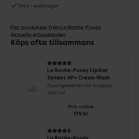
Finns i webblager
Fler produkter från La Roche-Posay
Aktuella erbjudanden
Köps ofta tillsammans
4.7 av 5 i omdöme
La Roche-Posay Lipikar
Syndet AP+ Cream Wash
Duschgelekräm för kroppen
400 ml
Pris online
179 kr
4.6 av 5 i omdöme
La Roche-Posay