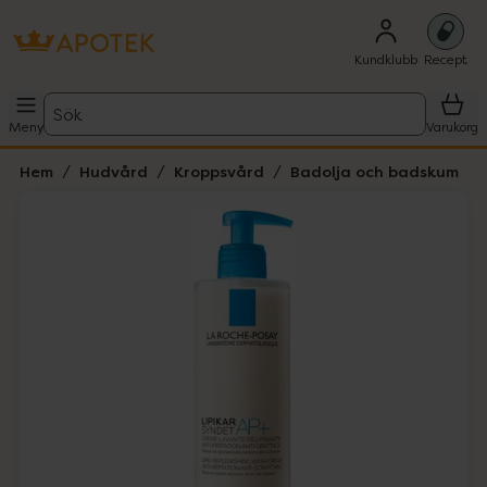
Kundklubb
Recept
Sök
Meny
Varukorg
Hem
Hudvård
Kroppsvård
Badolja och badskum
Hoppa över Lista
Lista: . Innehåller 2 objekt.