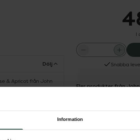
4
I
Dölj
Snabba leve
se & Apricot från John
Fler produkter från Joh
ndling och stylingprodukt
Aktuella erbjudanden
ansättningen återfuktar
khet till hårstråna. Håret
amställd med ekologiskt
terupplivning av matt,
Information