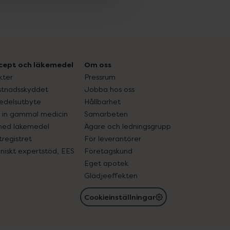
cept och läkemedel
Om oss
kter
Pressrum
tnadsskyddet
Jobba hos oss
edelsutbyte
Hållbarhet
in gammal medicin
Samarbeten
med läkemedel
Ägare och ledningsgrupp
registret
För leverantörer
oniskt expertstöd, EES
Företagskund
Eget apotek
Glädjeeffekten
Cookieinställningar