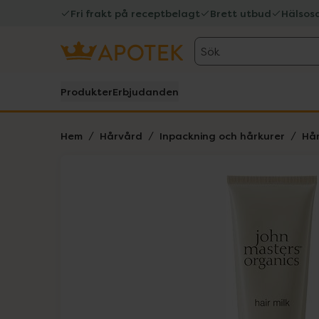
Fri frakt på receptbelagt
Brett utbud
Hälsos
Sök
Produkter
Erbjudanden
Hem
Hårvård
Inpackning och hårkurer
Hår
Hoppa över Lista
Lista: . Innehåller 1 objekt.