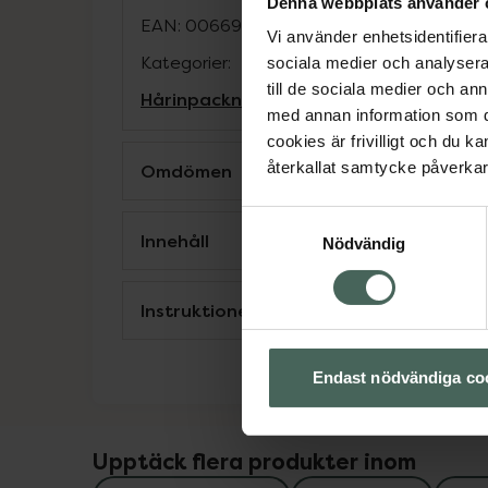
Denna webbplats använder 
EAN:
00669558002517
Vi använder enhetsidentifierar
Kategorier:
sociala medier och analysera 
till de sociala medier och a
Hårinpackning
Hårvård
Inpackning och 
med annan information som du 
cookies är frivilligt och du k
återkallat samtycke påverkar 
Omdömen
Samtyckesval
Innehåll
Nödvändig
Instruktioner
Endast nödvändiga co
Upptäck flera produkter inom