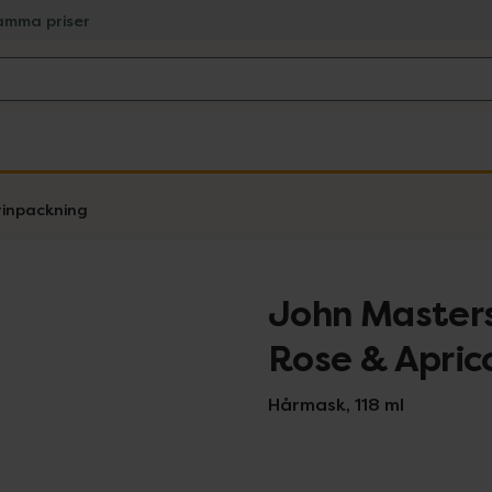
amma priser
inpackning
John Masters
Rose & Apric
Hårmask, 118 ml