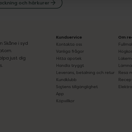
ackning och hårkurer
Kundservice
Om re
ån Skåne i syd
Kontakta oss
Fullma
atorn.
Vanliga frågor
Högkos
lpa just dig
Hitta apotek
Läkem
s.
Handla tryggt
Lämna 
Leverans, betalning och retur
Resa 
Kundklubb
Recept
Sajtens tillgänglighet
Elektr
App
Köpvillkor