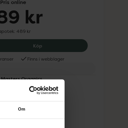
Pris online
89 kr
 apotek:
489 kr
John Masters Organics Hair Milk Rose
Köp
ranser
Finns i webblager
n Masters Organics
Om