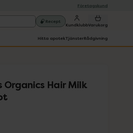
Företagskund
Recept
Kundklubb
Varukorg
Hitta apotek
Tjänster
Rådgivning
 Organics Hair Milk
ot