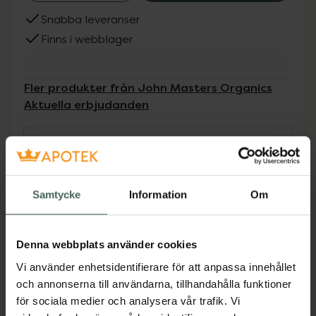
Snabba leveranser
Finns i webblager
Fler produkter från John Masters Organics
Aktuella erbjudanden
Beskrivning
Dölj
Vår silkeslena, rika hårinpackning har
Samtycke
Information
Om
utvecklats med flera fördelar i åtanke: Hjälper
till att balansera fuktnivåer, reparera kluvna
toppar och rengöra hårbotten. Idealisk för
Denna webbplats använder cookies
normalt hår. Det enklaste sättet att
Vi använder enhetsidentifierare för att anpassa innehållet
underhålla glänsande, naturligt hår och en
och annonserna till användarna, tillhandahålla funktioner
frisk hårbotten. Tar mindre än fem minuter.
för sociala medier och analysera vår trafik. Vi
Jämförpris
3,30 kr
/
ml