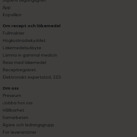
App
Köpvillkor
Om recept och läkemedel
Fullmakter
Högkostnadsskyddet
Läkemedelsutbyte
Lämna in gammal medicin
Resa med läkemedel
Receptregistret
Elektroniskt expertstöd, EES
Om oss
Pressrum
Jobba hos oss
Hållbarhet
Samarbeten
Ägare och ledningsgrupp
För leverantörer