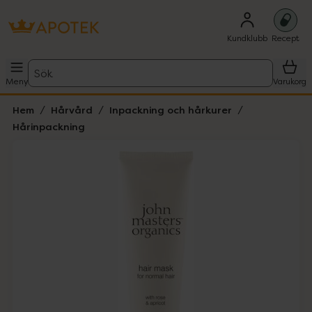
Kundklubb
Recept
Sök
Meny
Varukorg
Hem
Hårvård
Inpackning och hårkurer
Hårinpackning
Hoppa över Lista
Lista: . Innehåller 1 objekt.