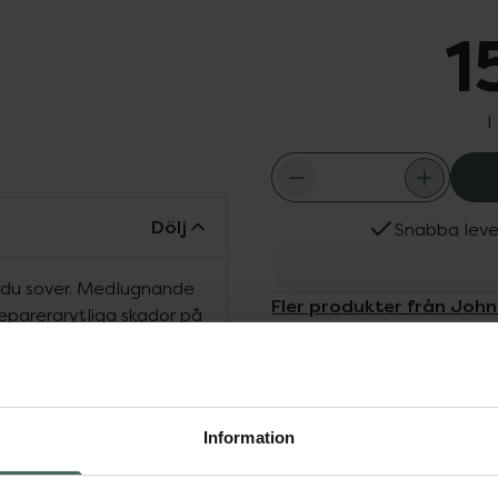
1
I
Dölj
Snabba leve
 du sover. Medlugnande
Fler produkter från John
eparerarytliga skador på
Aktuella erbjudanden
 du sover. Denna djupt
och gör sin magi över
elträ har en lugnande
de, mjukare hår med
Information
na lotion lämnar