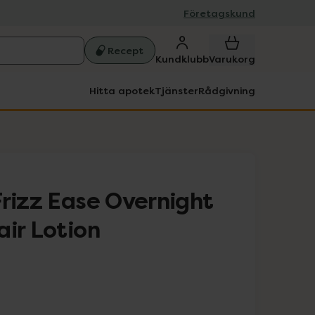
Företagskund
Recept
Kundklubb
Varukorg
Hitta apotek
Tjänster
Rådgivning
Frizz Ease Overnight
air Lotion