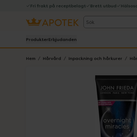
Fri frakt på receptbelagt
Brett utbud
Hälsos
Sök
Produkter
Erbjudanden
Hem
Hårvård
Inpackning och hårkurer
Hår
Hoppa över Lista
Lista: . Innehåller 1 objekt.