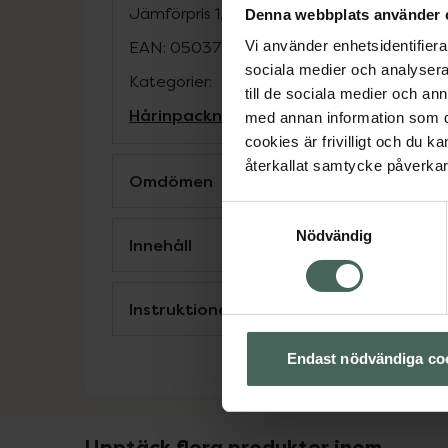
Jämförpris
1,56 kr
/
ml
Denna webbplats använder 
EAN:
05037156280463
Vi använder enhetsidentifierar
sociala medier och analysera 
Kategorier:
till de sociala medier och a
Hårinpackning
Hårvård
Inpackning och 
med annan information som du 
cookies är frivilligt och du k
återkallat samtycke påverkar 
Omdömen
Samtyckesval
Nödvändig
Innehåll
Instruktioner
Endast nödvändiga co