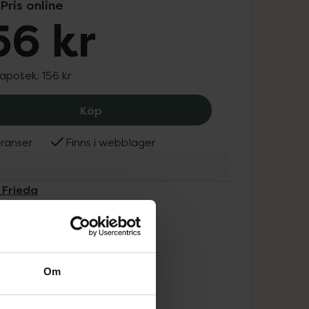
Pris online
56 kr
 apotek:
156 kr
John Frieda Frizz Ease Overnight Mira
Köp
ranser
Finns i webblager
 Frieda
Om