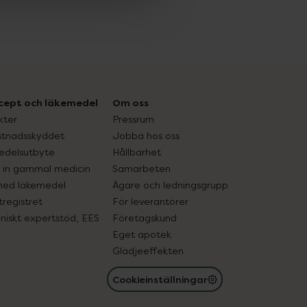
cept och läkemedel
Om oss
kter
Pressrum
tnadsskyddet
Jobba hos oss
edelsutbyte
Hållbarhet
in gammal medicin
Samarbeten
med läkemedel
Ägare och ledningsgrupp
registret
För leverantörer
oniskt expertstöd, EES
Företagskund
Eget apotek
Glädjeeffekten
Cookieinställningar