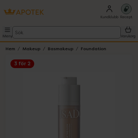
Kundklubb
Recept
Sök
Meny
Varukorg
Hem
Makeup
Basmakeup
Foundation
3 för 2
Hoppa över Lista
Lista: . Innehåller 5 objekt.