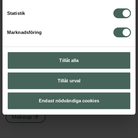
Kategorier:
Statistik
Basmakeup
Foundation
Makeup
Marknadsföring
Innehåll
Visa
Instruktioner
Visa
Tillåt alla
Tillåt urval
Upptäck flera produkter inom
Endast nödvändiga cookies
Basmakeup
Foundation
Makeup