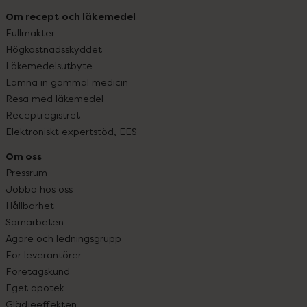
Om recept och läkemedel
Fullmakter
Högkostnadsskyddet
Läkemedelsutbyte
Lämna in gammal medicin
Resa med läkemedel
Receptregistret
Elektroniskt expertstöd, EES
Om oss
Pressrum
Jobba hos oss
Hållbarhet
Samarbeten
Ägare och ledningsgrupp
För leverantörer
Företagskund
Eget apotek
Glädjeeffekten