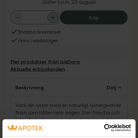
Gäller t.o.m. 20 augusti
IsaDora The Wak
Köp
Snabba leveranser
Finns i webblager
Fler produkter från IsaDora
Aktuella erbjudanden
Beskrivning
Dölj
Väck din lyster med en naturligt lystergivande
finish som håller hela dagen. Den fräscha och
lätta formulan ger medium täckning och är
fylld med närande ingredienser för en naturlig,
lystergivande och frisk hud. Innehåller