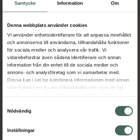
och ojämnheter, samtidigt som den förbättrar
Samtycke
Information
Om
hudens lyster – tack vare att den unika
formulan innehåller 3% InstaBright Complex,
som boostar hudens mikrocirkulation.
Denna webbplats använder cookies
Vi använder enhetsidentifierare för att anpassa innehållet
och annonserna till användarna, tillhandahålla funktioner
Dess lättviktiga textur är byggbar och enkel
för sociala medier och analysera vår trafik. Vi
att applicera – den smälter samman med
vidarebefordrar även sådana identifierare och annan
huden och efterlämnar en fräsch, jämn glow.
information från din enhet till de sociala medier och
Concealern är medvetet formulerad i 5
annons- och analysföretag som vi samarbetar med.
neutrala nyanser med pigment som anpassar
Dessa kan i sin tur kombinera informationen med annan
sig sömlöst efter din hudton och passar
information som du har tillhandahållit eller som de har
utmärkt med the Wake Up the Glow
samlat in när du har använt deras tjänster. Samtycke till
Foundation.
cookies är frivilligt och du kan när som helst ändra eller
Samtyckesval
En concealer som lyser upp din dag!
återkalla ditt samtycke via webbplatsens
Nödvändig
cookieinställningar. Ett återkallat samtycke påverkar inte
Jämförpris
13250 kr
/
l
lagligheten av behandling som skett innan återkallelsen.
EAN:
07333352097972
Inställningar