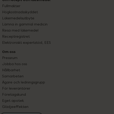
Fullmakter
Högkostnadsskyddet
Läkemedelsutbyte
Lämna in gammal medicin
Resa med läkemedel
Receptregistret
Elektroniskt expertstöd, EES
Om oss
Pressrum
Jobba hos oss
Hållbarhet
Samarbeten
Ägare och ledningsgrupp
För leverantörer
Företagskund
Eget apotek
Glädjeeffekten