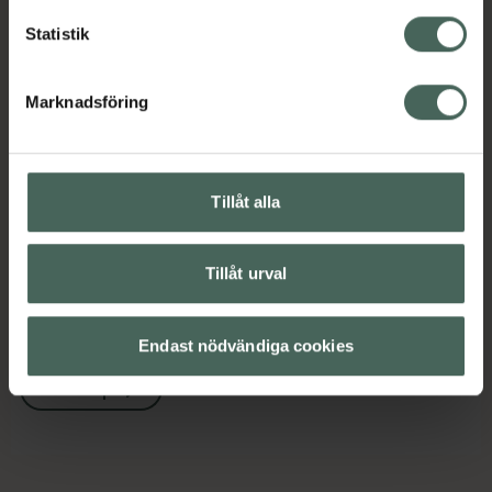
Kategorier:
Statistik
Basmakeup
Concealer
Makeup
Marknadsföring
Innehåll
Visa
Instruktioner
Visa
Tillåt alla
Tillåt urval
Upptäck flera produkter inom
Basmakeup
Concealer
Endast nödvändiga cookies
Makeup