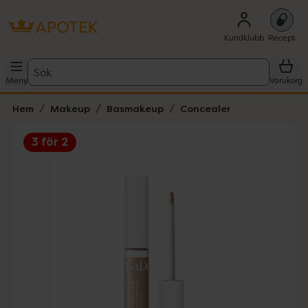
Kundklubb
Recept
Sök
Meny
Varukorg
Hem
Makeup
Basmakeup
Concealer
3 för 2
Hoppa över Lista
Lista: . Innehåller 4 objekt.