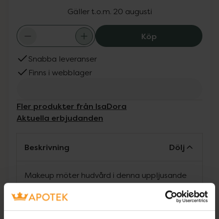
Gäller t.o.m. 20 augusti
IsaDora The Wak
Köp
Snabba leveranser
Finns i webblager
Fler produkter från IsaDora
Aktuella erbjudanden
Beskrivning
Dölj
Makeup möter hudvård i denna uppljusande
concealer berikad med 67% naturliga
ingredien¬ser. Wake Up the Glow Concealer
döljer, korrigerar och ljusar upp mörka ringar