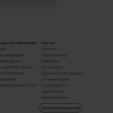
cept och läkemedel
Om oss
kter
Pressrum
tnadsskyddet
Jobba hos oss
edelsutbyte
Hållbarhet
in gammal medicin
Samarbeten
med läkemedel
Ägare och ledningsgrupp
registret
För leverantörer
oniskt expertstöd, EES
Företagskund
Eget apotek
Glädjeeffekten
Cookieinställningar