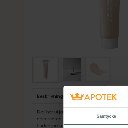
Beskrivning
Det här utjämnande primern blir snabbt en r
Samtycke
necessären. Den viktlösa formulan sjunker
huden jämn och fräsch, länge. Denna vega