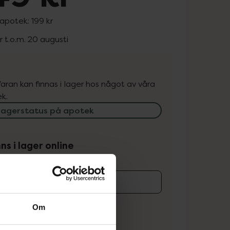
 apotek:
199 kr
r t.o.m. 20 augusti
. Varan kan finnas i lager hos något av våra
k.
lagerstatus på apotek
ns i lager online
koren
Om