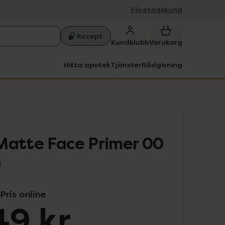
Företagskund
Recept
Kundklubb
Varukorg
Hitta apotek
Tjänster
Rådgivning
Matte Face Primer 00
l
Pris online
49 kr