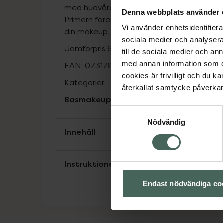
med hudvårdande ingredienser som hyaluro
Denna webbplats använder 
Primern förenklar din hudvårdsrutin och sk
Vi använder enhetsidentifierar
din makeup, så att din look håller hela dag
sociala medier och analysera 
Jämförpris
6,63 kr
/
ml
till de sociala medier och a
med annan information som du 
EAN:
07317852145005
cookies är frivilligt och du k
Kategorier:
återkallat samtycke påverkar 
Basmakeup
Makeup
Primer
Samtyckesval
Nödvändig
Innehåll
Instruktioner
Endast nödvändiga co