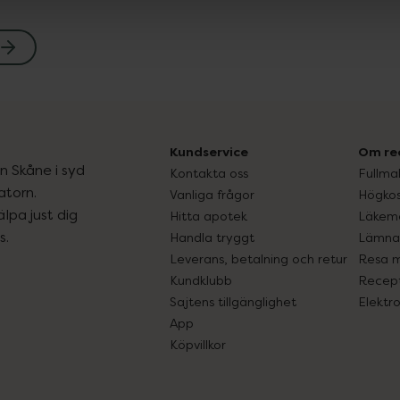
Kundservice
Om re
ån Skåne i syd
Kontakta oss
Fullma
atorn.
Vanliga frågor
Högkos
lpa just dig
Hitta apotek
Läkem
s.
Handla tryggt
Lämna 
Leverans, betalning och retur
Resa 
Kundklubb
Recept
Sajtens tillgänglighet
Elektr
App
Köpvillkor