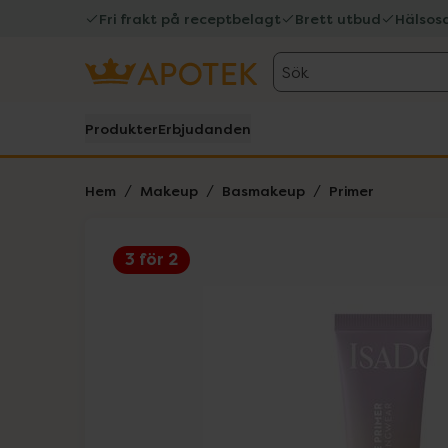
Fri frakt på receptbelagt
Brett utbud
Hälsos
Sök
Produkter
Erbjudanden
Hem
Makeup
Basmakeup
Primer
3 för 2
Hoppa över Lista
Lista: . Innehåller 3 objekt.