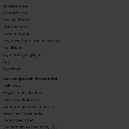
Kundservice
Kontakta oss
Vanliga frågor
Hitta apotek
Handla tryggt
Leverans, betalning och retur
Kundklubb
Sajtens tillgänglighet
App
Köpvillkor
Om recept och läkemedel
Fullmakter
Högkostnadsskyddet
Läkemedelsutbyte
Lämna in gammal medicin
Resa med läkemedel
Receptregistret
Elektroniskt expertstöd, EES