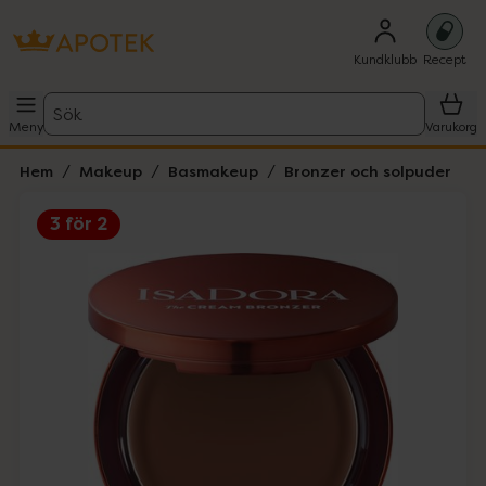
Kundklubb
Recept
Sök
Meny
Varukorg
Hem
Makeup
Basmakeup
Bronzer och solpuder
3 för 2
Hoppa över Lista
Lista: . Innehåller 3 objekt.