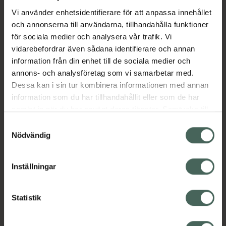
konsistens sömlöst över huden. Det gör det
Vi använder enhetsidentifierare för att anpassa innehållet
enkelt att skapa allt från en subtil look till en
och annonserna till användarna, tillhandahålla funktioner
mer definierad kontur.
för sociala medier och analysera vår trafik. Vi
vidarebefordrar även sådana identifierare och annan
The Cream Bronzer finns i fyra solkyssta
information från din enhet till de sociala medier och
nyanser, från ljus till djup, och är idealisk för
annons- och analysföretag som vi samarbetar med.
att mjukt framhäva dina drag eller ge din hy
Dessa kan i sin tur kombinera informationen med annan
en naturlig värme.
information som du har tillhandahållit eller som de har
Jämförpris
31500 kr
/
kg
samlat in när du har använt deras tjänster. Samtycke till
EAN:
07333352098368
cookies är frivilligt och du kan när som helst ändra eller
Samtyckesval
återkalla ditt samtycke via webbplatsens
Nödvändig
Kategorier:
cookieinställningar. Ett återkallat samtycke påverkar inte
Basmakeup
Bronzer och solpuder
Makeup
lagligheten av behandling som skett innan återkallelsen.
Inställningar
Innehåll
Visa
Statistik
Instruktioner
Visa