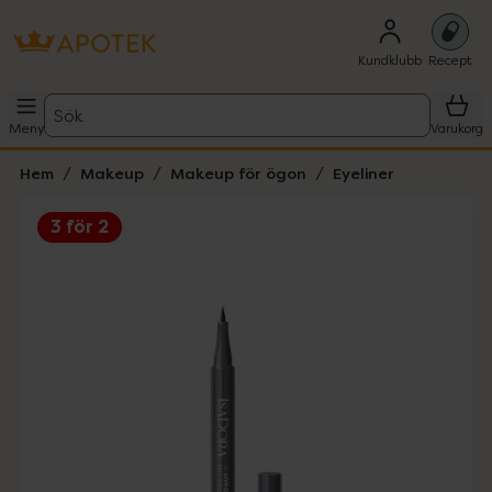
Kundklubb
Recept
Sök
Meny
Varukorg
Hem
Makeup
Makeup för ögon
Eyeliner
3 för 2
Hoppa över Lista
Lista: . Innehåller 3 objekt.