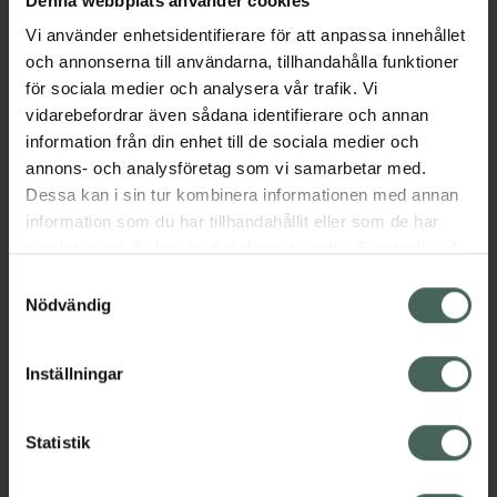
utan att rinna ut eller kladda. Den fina
Denna webbplats använder cookies
filtspetsen gör det enkelt att skapa en
Vi använder enhetsidentifierare för att anpassa innehållet
naturlig vardagslook eller en mer dramatisk
och annonserna till användarna, tillhandahålla funktioner
cat eye. Hypo-Allergenic Eyeliner är tillverkad
för sociala medier och analysera vår trafik. Vi
enligt Astma- och Allergiförbundet?– och den
vidarebefordrar även sådana identifierare och annan
första eyelinern i världen att få certifikatet!
information från din enhet till de sociala medier och
annons- och analysföretag som vi samarbetar med.
Jämförpris
59,67 kr
/
ml
Dessa kan i sin tur kombinera informationen med annan
EAN:
07317851228303
information som du har tillhandahållit eller som de har
Kategorier:
samlat in när du har använt deras tjänster. Samtycke till
cookies är frivilligt och du kan när som helst ändra eller
Eyeliner
Makeup
Makeup för ögon
Samtyckesval
återkalla ditt samtycke via webbplatsens
Nödvändig
cookieinställningar. Ett återkallat samtycke påverkar inte
lagligheten av behandling som skett innan återkallelsen.
Omdömen
Visa
Inställningar
Innehåll
Visa
Statistik