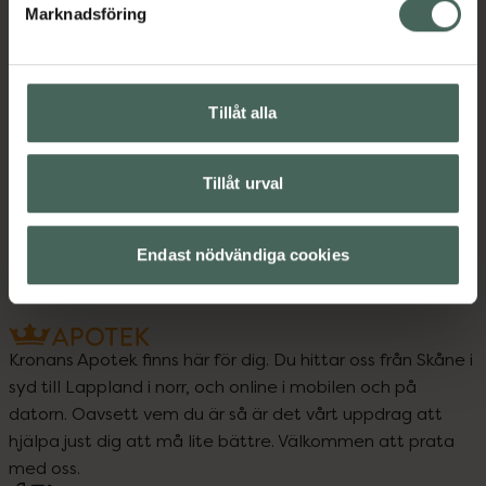
Instruktioner
Visa
Marknadsföring
Tillåt alla
Upptäck flera produkter inom
Eyeliner
Makeup
Tillåt urval
Makeup för ögon
Endast nödvändiga cookies
Kronans Apotek finns här för dig. Du hittar oss från Skåne i
syd till Lappland i norr, och online i mobilen och på
datorn. Oavsett vem du är så är det vårt uppdrag att
hjälpa just dig att må lite bättre. Välkommen att prata
med oss.