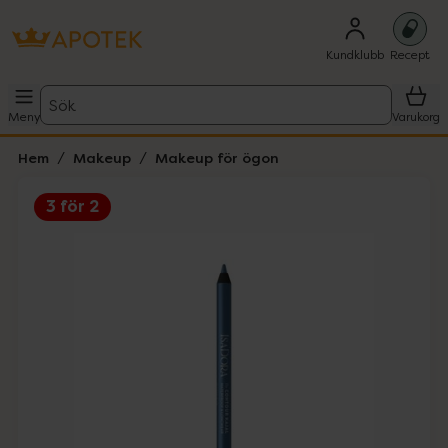
Kundklubb
Recept
Sök
Meny
Varukorg
Hem
Makeup
Makeup för ögon
3 för 2
Hoppa över Lista
Lista: . Innehåller 6 objekt.