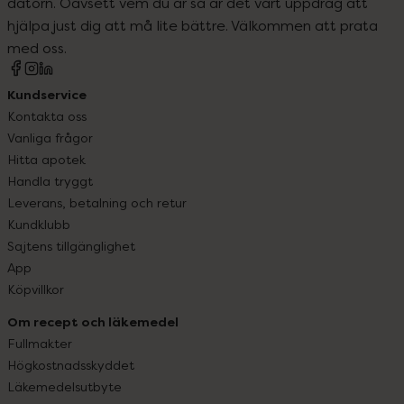
datorn. Oavsett vem du är så är det vårt uppdrag att
hjälpa just dig att må lite bättre. Välkommen att prata
med oss.
Kundservice
Kontakta oss
Vanliga frågor
Hitta apotek
Handla tryggt
Leverans, betalning och retur
Kundklubb
Sajtens tillgänglighet
App
Köpvillkor
Om recept och läkemedel
Fullmakter
Högkostnadsskyddet
Läkemedelsutbyte