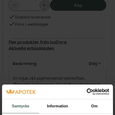
IsaDora Contour 
Köp
Snabba leveranser
Finns i webblager
Fler produkter från IsaDora
Aktuella erbjudanden
Beskrivning
Dölj
En mjuk, rikt pigmenterad vattenfast,
långvarig ögonpenna. Intensifiera din makeup
med denna rikt pigmenterade ögonpenna
gjord för att hålla i timmar. Den nya
förbättrade formulan är fjäderlätt och krämig
Samtycke
Information
Om
och låter färgen glida på utan ansträngning