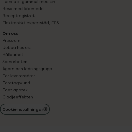
Lämna in gammal medicin
Resa med läkemedel
Receptregistret
Elektroniskt expertstöd, EES
Om oss
Pressrum
Jobba hos oss
Hållbarhet
Samarbeten
Ägare och ledningsgrupp
För leverantörer
Företagskund
Eget apotek
Glädjeeffekten
Cookieinställningar