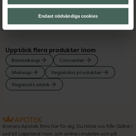
Endast nödvändiga cookies
Instruktioner
Visa
Upptäck flera produkter inom
Basmakeup
Concealer
Makeup
Veganska produkter
Veganskt smink
Kronans Apotek finns här för dig. Du hittar oss från Skåne i
syd till Lappland i norr, och online i mobilen och på