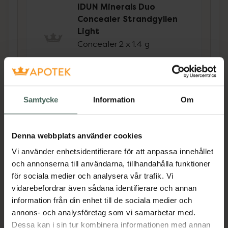
4.6 av 5 i omdöme
IDUN Minerals Duo
Concealer Strandgyllen
Light
Concealer 2 x 1.4 g
Pris online
259 kr
Köp båda för
:
518 kr
Samtycke
Information
Om
Köp båda
Denna webbplats använder cookies
Vi använder enhetsidentifierare för att anpassa innehållet
Beskrivning
Dölj
och annonserna till användarna, tillhandahålla funktioner
för sociala medier och analysera vår trafik. Vi
vidarebefordrar även sådana identifierare och annan
IDUN Minerals Perfect Under Eye Concealer
information från din enhet till de sociala medier och
Fair är en flytande concealer med medium
annons- och analysföretag som vi samarbetar med.
täckning. Den har en krämig formula och ger
Dessa kan i sin tur kombinera informationen med annan
en viktlös känsla på huden vilket gör att den