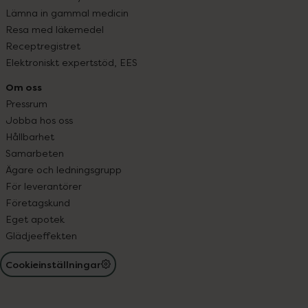
Lämna in gammal medicin
Resa med läkemedel
Receptregistret
Elektroniskt expertstöd, EES
Om oss
Pressrum
Jobba hos oss
Hållbarhet
Samarbeten
Ägare och ledningsgrupp
För leverantörer
Företagskund
Eget apotek
Glädjeeffekten
Cookieinställningar