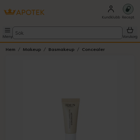
Kundklubb
Recept
Sök
Meny
Varukorg
Hem
Makeup
Basmakeup
Concealer
Hoppa över Lista
Lista: . Innehåller 4 objekt.