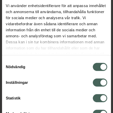
hudtyper, även den allra känsligaste. 100%
Vi använder enhetsidentifierare för att anpassa innehållet
Vegansk.
och annonserna till användarna, tillhandahålla funktioner
Jämförpris
46,50 kr
/
ml
för sociala medier och analysera vår trafik. Vi
vidarebefordrar även sådana identifierare och annan
EAN:
07340074720330
information från din enhet till de sociala medier och
Kategorier:
annons- och analysföretag som vi samarbetar med.
Dessa kan i sin tur kombinera informationen med annan
Basmakeup
Concealer
Makeup
information som du har tillhandahållit eller som de har
Veganska produkter
Veganskt smink
samlat in när du har använt deras tjänster. Samtycke till
cookies är frivilligt och du kan när som helst ändra eller
Samtyckesval
återkalla ditt samtycke via webbplatsens
Omdömen
Visa
Nödvändig
cookieinställningar. Ett återkallat samtycke påverkar inte
lagligheten av behandling som skett innan återkallelsen.
Inställningar
Innehåll
Visa
Statistik
Instruktioner
Visa