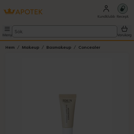
Kundklubb
Recept
Sök
Meny
Varukorg
Hem
Makeup
Basmakeup
Concealer
Hoppa över Lista
Lista: . Innehåller 4 objekt.