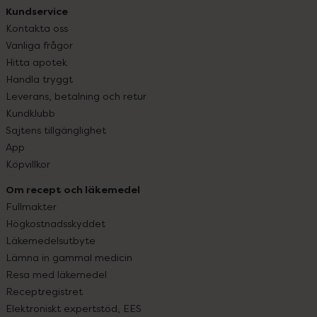
Kundservice
Kontakta oss
Vanliga frågor
Hitta apotek
Handla tryggt
Leverans, betalning och retur
Kundklubb
Sajtens tillgänglighet
App
Köpvillkor
Om recept och läkemedel
Fullmakter
Högkostnadsskyddet
Läkemedelsutbyte
Lämna in gammal medicin
Resa med läkemedel
Receptregistret
Elektroniskt expertstöd, EES