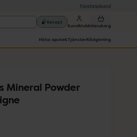
Företagskund
Recept
Kundklubb
Varukorg
Hitta apotek
Tjänster
Rådgivning
s Mineral Powder
igne