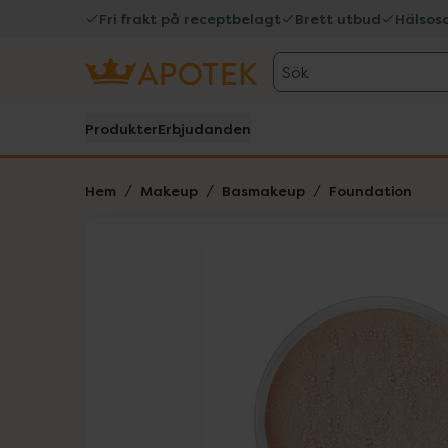
Fri frakt på receptbelagt
Brett utbud
Hälsos
Sök
Produkter
Erbjudanden
Hem
Makeup
Basmakeup
Foundation
Hoppa över Lista
Lista: . Innehåller 5 objekt.