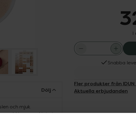
3
I
Snabba leve
Fler produkter från IDUN
Dölj
Aktuella erbjudanden
slen och mjuk
om aldrig ser pudrigt ut.
ste för bästa resultat
 lystergivande resultat
rad på 100% högrenade