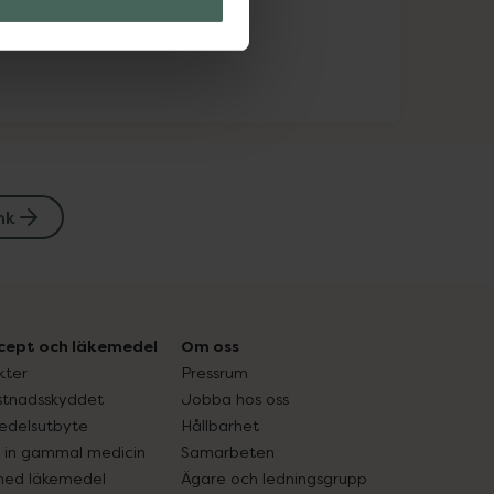
nk
cept och läkemedel
Om oss
kter
Pressrum
tnadsskyddet
Jobba hos oss
edelsutbyte
Hållbarhet
in gammal medicin
Samarbeten
med läkemedel
Ägare och ledningsgrupp