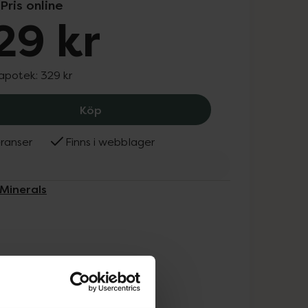
Pris online
29 kr
 apotek:
329 kr
IDUN Minerals Mineral Powder Founda
Köp
ranser
Finns i webblager
 Minerals