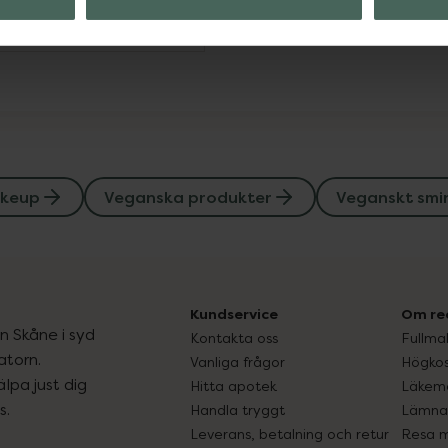
Visa
keup
Veganska produkter
Veganskt smi
Kundservice
Om re
ån Skåne i syd
Kontakta oss
Fullma
atorn.
Vanliga frågor
Högkos
lpa just dig
Hitta apotek
Läkem
s.
Handla tryggt
Lämna 
Leverans, betalning och retur
Resa 