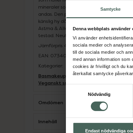
mineraler som vårdar huden under använd
Samtycke
andas. Den passar alla hudtyper och gör sig
känslig hy då puderfoundationen är även
Astma & Allergiförbundet.100% Vegansk, S
Denna webbplats använder 
testad. Neutral light.
Vi använder enhetsidentifierar
Jämförpris
47000 kr
/
kg
sociala medier och analysera 
till de sociala medier och a
EAN:
07340074710348
med annan information som du 
Kategorier:
cookies är frivilligt och du k
återkallat samtycke påverkar 
Basmakeup
Foundation
Makeup
Vegans
Veganskt smink
Samtyckesval
Nödvändig
Omdömen
Innehåll
Endast nödvändiga co