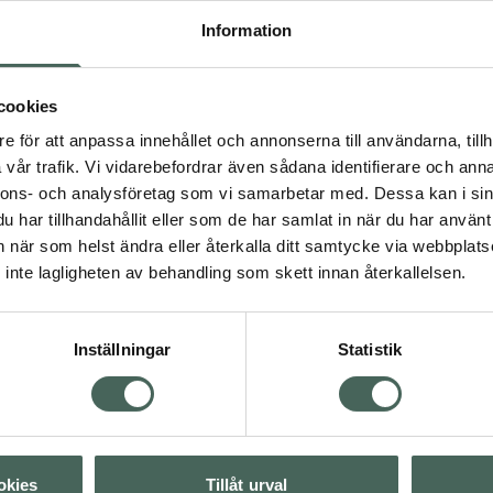
ning och gör att huden
Information
 lite extra bra för
 rekommenderad av
PF 15, Dermatologiskt
cookies
e för att anpassa innehållet och annonserna till användarna, tillh
vår trafik. Vi vidarebefordrar även sådana identifierare och anna
nnons- och analysföretag som vi samarbetar med. Dessa kan i sin
har tillhandahållit eller som de har samlat in när du har använt 
an när som helst ändra eller återkalla ditt samtycke via webbplats
inte lagligheten av behandling som skett innan återkallelsen.
ka produkter
Inställningar
Statistik
Visa
Visa
okies
Tillåt urval