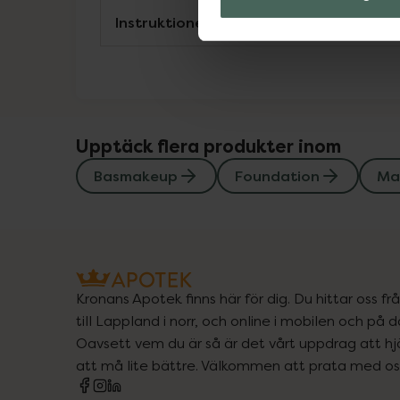
Instruktioner
Upptäck flera produkter inom
Basmakeup
Foundation
Ma
Kronans Apotek finns här för dig. Du hittar oss fr
till Lappland i norr, och online i mobilen och på d
Oavsett vem du är så är det vårt uppdrag att hjä
att må lite bättre. Välkommen att prata med os