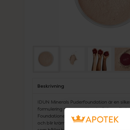
Beskrivning
IDUN Minerals Puderfoundation är en silke
formulering som ger ett naturligt resultat s
Foundationen appliceras med en kabukibor
och blir krämig på huden för ett jämnt och
som håller hela dagen. Formulan är base