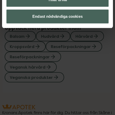
Endast nödvändiga cookies
Upptäck flera produkter inom
Balsam
Hudvård
Hårvård
Kroppsvård
Reseförpackningar
Reseförpackningar
Vegansk hårvård
Veganska produkter
Kronans Apotek finns här för dig. Du hittar oss från Skåne i