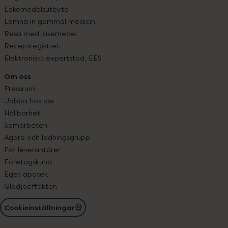
Läkemedelsutbyte
Lämna in gammal medicin
Resa med läkemedel
Receptregistret
Elektroniskt expertstöd, EES
Om oss
Pressrum
Jobba hos oss
Hållbarhet
Samarbeten
Ägare och ledningsgrupp
För leverantörer
Företagskund
Eget apotek
Glädjeeffekten
Cookieinställningar