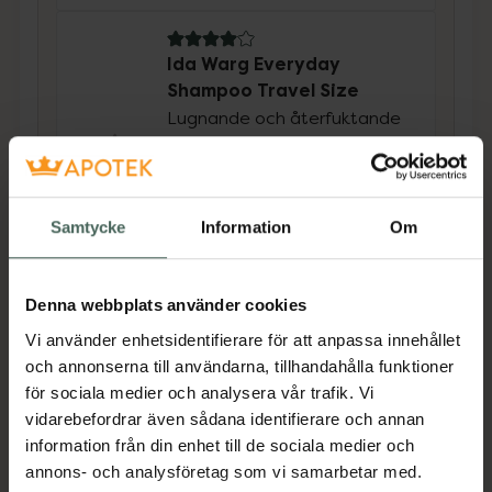
4 av 5 i omdöme
Ida Warg Everyday
Shampoo Travel Size
Lugnande och återfuktande
schampo 100 ml
Kampanjpris online
55,20 kr
Samtycke
Information
Om
Tidigare pris:
69 kr
Köp båda för
:
110,40 kr
Denna webbplats använder cookies
Köp båda
Vi använder enhetsidentifierare för att anpassa innehållet
och annonserna till användarna, tillhandahålla funktioner
för sociala medier och analysera vår trafik. Vi
vidarebefordrar även sådana identifierare och annan
Beskrivning
Dölj
information från din enhet till de sociala medier och
annons- och analysföretag som vi samarbetar med.
Ett milt och skonsamt schampo för dig som