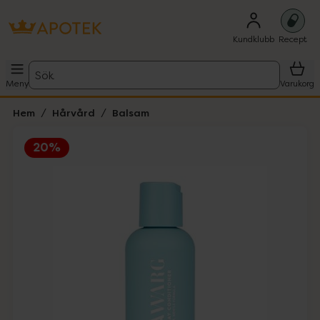
Kundklubb
Recept
Sök
Meny
Varukorg
Hem
Hårvård
Balsam
20%
Hoppa över Lista
Lista: . Innehåller 1 objekt.