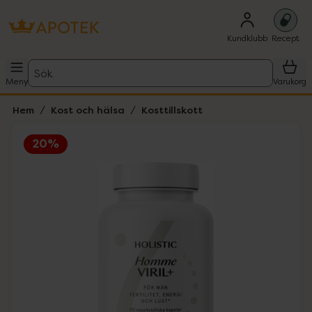
Kundklubb
Recept
Sök
Meny
Varukorg
Hem
Kost och hälsa
Kosttillskott
20%
Hoppa över Lista
Lista: . Innehåller 1 objekt.