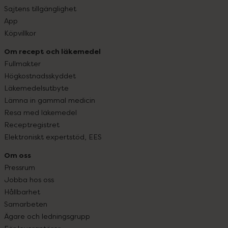
Sajtens tillgänglighet
App
Köpvillkor
Om recept och läkemedel
Fullmakter
Högkostnadsskyddet
Läkemedelsutbyte
Lämna in gammal medicin
Resa med läkemedel
Receptregistret
Elektroniskt expertstöd, EES
Om oss
Pressrum
Jobba hos oss
Hållbarhet
Samarbeten
Ägare och ledningsgrupp