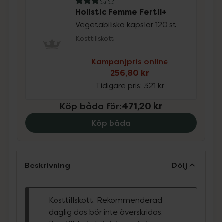
3 av 5 i omdöme
Holistic Femme Fertil+
Vegetabiliska kapslar 120 st
Kosttillskott
Kampanjpris online
256,80 kr
Tidigare pris:
321 kr
Köp båda för
:
471,20 kr
Köp båda
Beskrivning
Dölj
Kosttillskott. Rekommenderad
daglig dos bör inte överskridas.