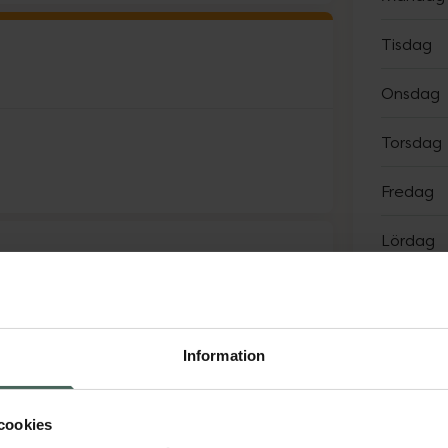
Tisdag
Onsdag
Torsdag
Fredag
Lördag
Söndag
t må lite bättre. Följande finns på
Information
Sp
cookies