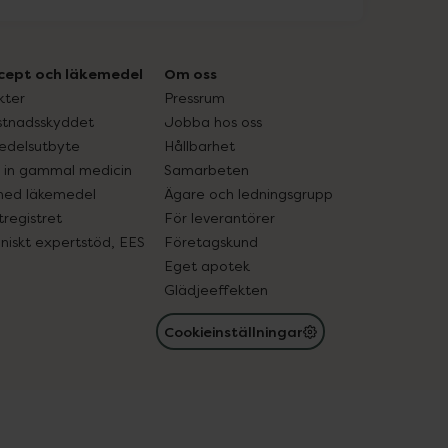
cept och läkemedel
Om oss
kter
Pressrum
tnadsskyddet
Jobba hos oss
edelsutbyte
Hållbarhet
in gammal medicin
Samarbeten
med läkemedel
Ägare och ledningsgrupp
registret
För leverantörer
oniskt expertstöd, EES
Företagskund
Eget apotek
Glädjeeffekten
Cookieinställningar