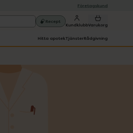
Företagskund
Recept
Kundklubb
Varukorg
Hitta apotek
Tjänster
Rådgivning