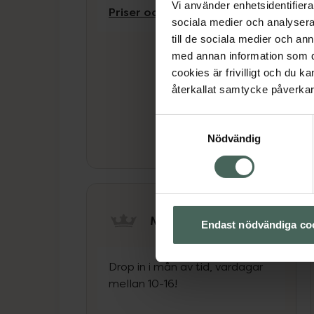
Vi använder enhetsidentifierar
Priser och information
sociala medier och analysera 
till de sociala medier och a
med annan information som du 
cookies är frivilligt och du k
återkallat samtycke påverkar 
Samtyckesval
Nödvändig
Mät blodtryck
Endast nödvändiga co
Drop in i mån av tid, vardagar
mellan 10-16!