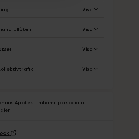
ring
Visa
hund tillåten
Visa
atser
Visa
ollektivtrafik
Visa
onans Apotek Limhamn på sociala
dier:
(Extern sida)
ook