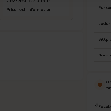
kundtjänst 0771-612612
Parke
Priser och information
Ledar
Sittpl
Nära k
Kr
me
Faceb