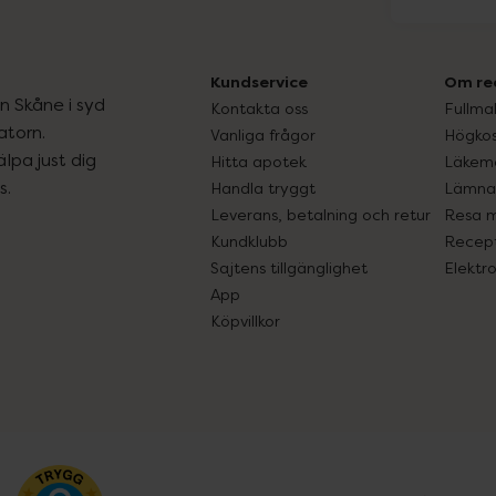
Kundservice
Om re
ån Skåne i syd
Kontakta oss
Fullma
atorn.
Vanliga frågor
Högkos
lpa just dig
Hitta apotek
Läkem
s.
Handla tryggt
Lämna 
Leverans, betalning och retur
Resa 
Kundklubb
Recept
Sajtens tillgänglighet
Elektr
App
Köpvillkor