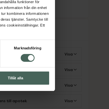
andahålla funktioner för
ka
n information från din enhet
 tur kombinera informationen
deras tjänster. Samtycke till
ens cookieinställningar. Ett
rvice
Marknadsföring
vårdcentral
Visa
matbutik
Visa
Tillåt alla
veterinär
Visa
ns till apotek
Visa