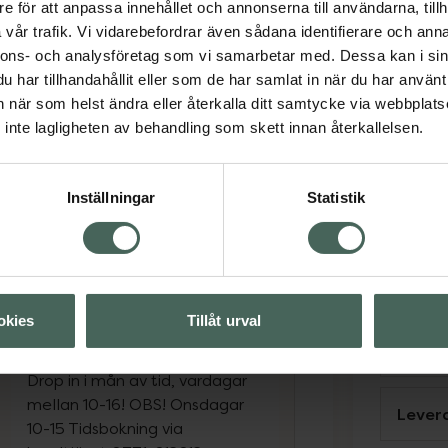
Vaccinering
e för att anpassa innehållet och annonserna till användarna, tillh
Svens
vår trafik. Vi vidarebefordrar även sådana identifierare och anna
nnons- och analysföretag som vi samarbetar med. Dessa kan i sin
Drop-in i mån av tid tisdagar
har tillhandahållit eller som de har samlat in när du har använt 
13-17:00 och onsdagar kl. 16-
an när som helst ändra eller återkalla ditt samtycke via webbplats
19:00 OBS! Endast
Se
inte lagligheten av behandling som skett innan återkallelsen.
kortbetalning.
(Extern sida)
Boka tid online
Priser och information
Inställningar
Statistik
Nära 
Nära 
Kolla prickarna
okies
Tillåt urval
Nära 
Drop in i mån av tid, vardagar
mellan 10-16! OBS! Onsdagar
Levera
10-15 Tidsbokning via