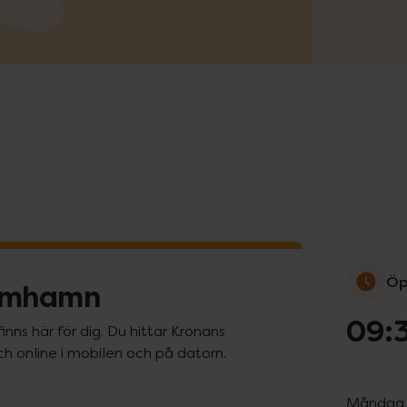
Öp
Limhamn
09:
nns här för dig. Du hittar Kronans
och online i mobilen och på datorn.
Måndag