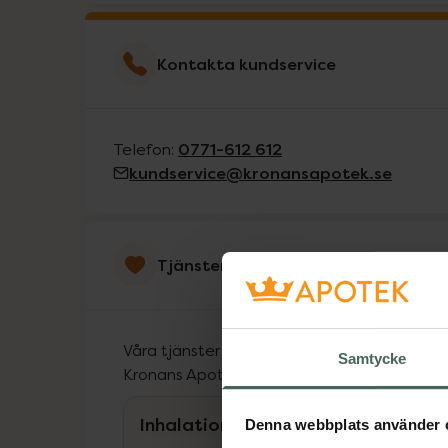
Kontakta kundservice
0771-612 612
Telefon:
kundservice@kronansapotek.se
Tjänster
Våra tjänster finns till för att hjälpa dig at
Samtycke
Kronans Apotek Limhamn.
Inhalationsvägledning
Denna webbplats använder 