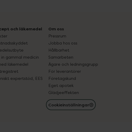
cept och läkemedel
Om oss
kter
Pressrum
tnadsskyddet
Jobba hos oss
edelsutbyte
Hållbarhet
in gammal medicin
Samarbeten
med läkemedel
Ägare och ledningsgrupp
registret
För leverantörer
oniskt expertstöd, EES
Företagskund
Eget apotek
Glädjeeffekten
Cookieinställningar