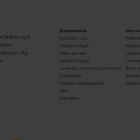
Kundservice
Om re
ån Skåne i syd
Kontakta oss
Fullma
atorn.
Vanliga frågor
Högkos
lpa just dig
Hitta apotek
Läkem
s.
Handla tryggt
Lämna 
Leverans, betalning och retur
Resa 
Kundklubb
Recept
Sajtens tillgänglighet
Elektr
App
Köpvillkor