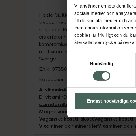
Vi använder enhetsidentifierar
sociala medier och analysera 
Heela Multivitamin kvinna är utvecklad för 
till de sociala medier och a
trygga med att de får i sig alla grundläg
med annan information som du 
varje dag. Bakom produkten står Heelas
cookies är frivilligt och du k
års erfarenhet inom funktionsmedicin och n
återkallat samtycke påverkar 
kompromissar aldrig med renhet eller kvali
multivitaminer alltid noggrant testade, veg
Samtyckesval
Sverige.
Nödvändig
EAN:
07350107071094
Kategorier:
A-vitamin
A-vitamin
B-vitamin
B-vitamin
D-vitamin
D-vitamin
E-vitamin
E-vitamin
Endast nödvändiga co
Järn
Järn
Kost och hälsa
Kosttillskott
Ko
Magnesium
Multivitamin
Multivitamin
Se
Veganskt kosttillskott
Veganskt kosttil
Vitaminer och mineraler
Vitaminer och 