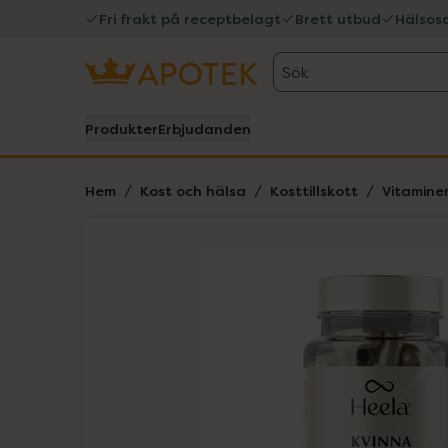
Fri frakt på receptbelagt
Brett utbud
Hälsos
Sök
Produkter
Erbjudanden
Hem
Kost och hälsa
Kosttillskott
Vitamine
Hoppa över Lista
Lista: . Innehåller 1 objekt.