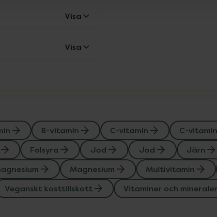
Visa
Visa
min
B-vitamin
C-vitamin
C-vitami
Folsyra
Jod
Jod
Järn
agnesium
Magnesium
Multivitamin
Veganskt kosttillskott
Vitaminer och minerale