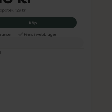
 apotek:
129 kr
Heela Multivitamin Kvinna, 118 kr.
Köp
ranser
Finns i webblager
a