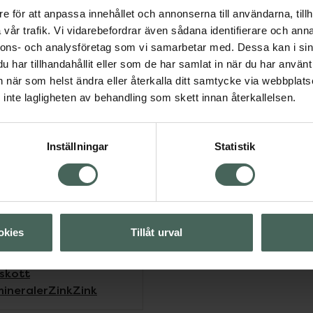
e för att anpassa innehållet och annonserna till användarna, tillh
vår trafik. Vi vidarebefordrar även sådana identifierare och anna
kvinnor som vill känna sig
nnons- och analysföretag som vi samarbetar med. Dessa kan i sin
gande näringsämnen –
har tillhandahållit eller som de har samlat in när du har använt 
 expertteam med över 40
an när som helst ändra eller återkalla ditt samtycke via webbplats
äringslära. Vi
inte lagligheten av behandling som skett innan återkallelsen.
tet – därför är våra
anska och tillverkade i
Inställningar
Statistik
C-vitamin
C-vitamin
Folsyra
Folsyra
Jod
Jod
okies
Tillåt urval
sttillskott
Magnesium
len
Selen
lskott
mineraler
Zink
Zink