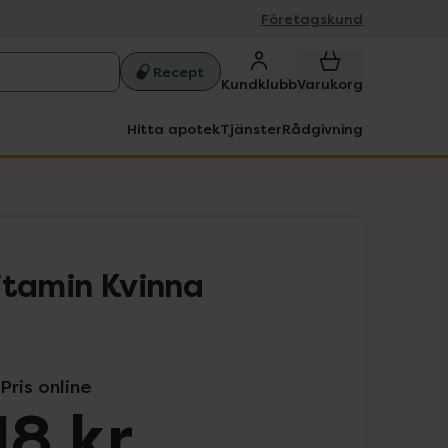
Företagskund
Recept
Kundklubb
Varukorg
Hitta apotek
Tjänster
Rådgivning
itamin Kvinna
Pris online
18 kr