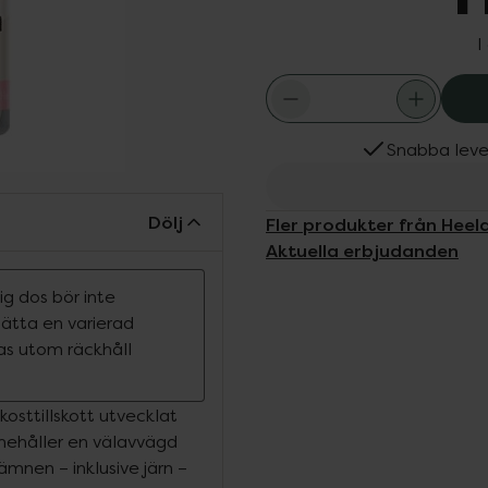
I
Snabba leve
Dölj
Fler produkter från Heel
Aktuella erbjudanden
g dos bör inte
rsätta en varierad
ras utom räckhåll
osttillskott utvecklat
nnehåller en välavvägd
ämnen – inklusive järn –