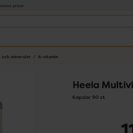
amma priser
r och mineraler
A-vitamin
Heela Multiv
Kapslar 90 st
1