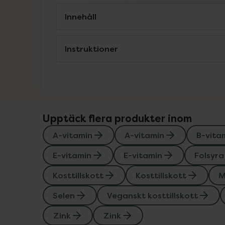
Innehåll
Instruktioner
Upptäck flera produkter inom
A-vitamin
A-vitamin
B-vita
E-vitamin
E-vitamin
Folsyra
Kosttillskott
Kosttillskott
M
Selen
Veganskt kosttillskott
Zink
Zink