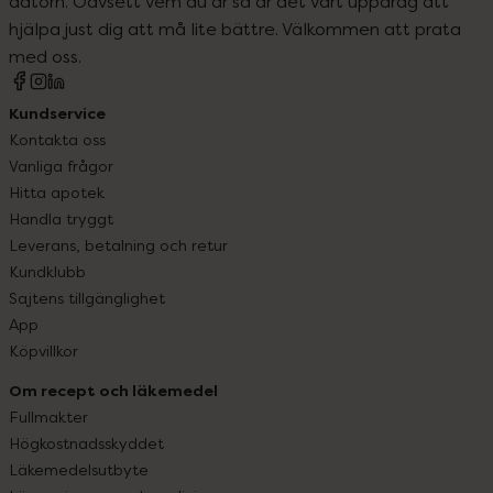
datorn. Oavsett vem du är så är det vårt uppdrag att
hjälpa just dig att må lite bättre. Välkommen att prata
med oss.
Kundservice
Kontakta oss
Vanliga frågor
Hitta apotek
Handla tryggt
Leverans, betalning och retur
Kundklubb
Sajtens tillgänglighet
App
Köpvillkor
Om recept och läkemedel
Fullmakter
Högkostnadsskyddet
Läkemedelsutbyte