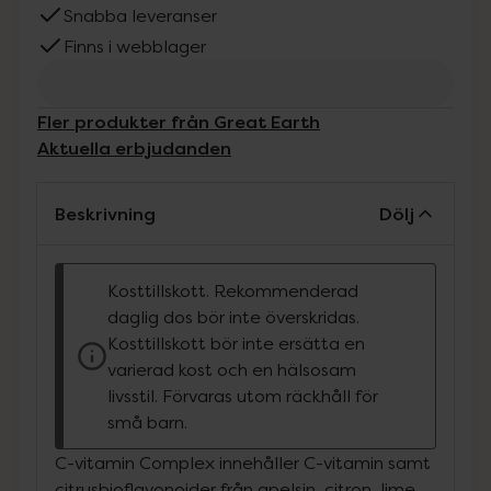
Snabba leveranser
Finns i webblager
Fler produkter från Great Earth
Aktuella erbjudanden
Beskrivning
Dölj
Kosttillskott. Rekommenderad
daglig dos bör inte överskridas.
Kosttillskott bör inte ersätta en
varierad kost och en hälsosam
livsstil. Förvaras utom räckhåll för
små barn.
C-vitamin Complex innehåller C-vitamin samt
citrusbioflavonoider från apelsin, citron, lime,