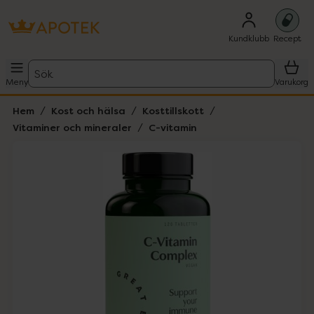
Kundklubb
Recept
Sök
Meny
Varukorg
Hem
Kost och hälsa
Kosttillskott
Vitaminer och mineraler
C-vitamin
Hoppa över Lista
Lista: . Innehåller 1 objekt.