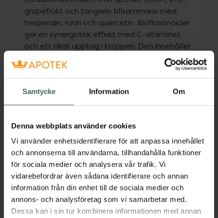
grapefrukt och tangerin tillsammans med
hesperidin, rutin och quercetin. Bioflavonoider
ger en synergistisk effekt med C-vitaminet
och ett ökat upptag i kroppen. Den innehåller
även buffrad C-vitamin som är skonsamt mot
magen.
Samtycke
Information
Om
C-vitamin Complex innehåller Great Earth’s
Time Release-system, vilket innebär att C-
vitaminet utsöndras gradvis under 8 timmar
Denna webbplats använder cookies
så att kroppen kan tillgodogöra sig vitaminet
på ett bättre sätt. PreOxy-formulan skyddar
Vi använder enhetsidentifierare för att anpassa innehållet
C-vitaminet från att oxidera och behåller
och annonserna till användarna, tillhandahålla funktioner
vitaminet stabilt.
för sociala medier och analysera vår trafik. Vi
vidarebefordrar även sådana identifierare och annan
Vitamin C bidrar till immunsystemets normala
information från din enhet till de sociala medier och
funktion, till att skydda cellerna mot oxidativ
annons- och analysföretag som vi samarbetar med.
stress och till normal kollagenbildning för
Dessa kan i sin tur kombinera informationen med annan