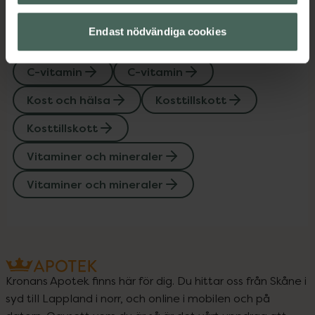
Endast nödvändiga cookies
Upptäck flera produkter inom
C-vitamin
C-vitamin
Kost och hälsa
Kosttillskott
Kosttillskott
Vitaminer och mineraler
Vitaminer och mineraler
Kronans Apotek finns här för dig. Du hittar oss från Skåne i
syd till Lappland i norr, och online i mobilen och på