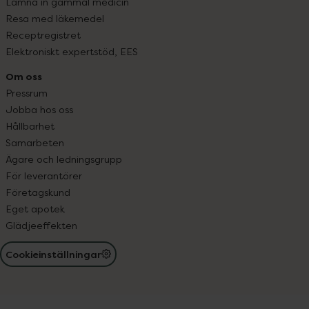
Lämna in gammal medicin
Resa med läkemedel
Receptregistret
Elektroniskt expertstöd, EES
Om oss
Pressrum
Jobba hos oss
Hållbarhet
Samarbeten
Ägare och ledningsgrupp
För leverantörer
Företagskund
Eget apotek
Glädjeeffekten
Cookieinställningar