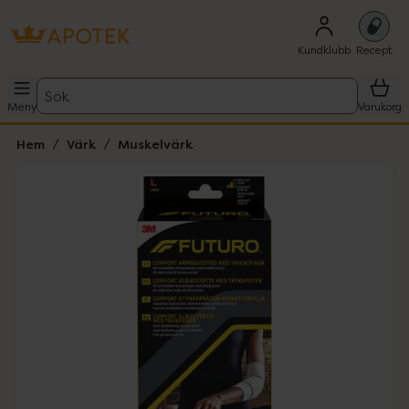
Kundklubb
Recept
Sök
Meny
Varukorg
Hem
Värk
Muskelvärk
Hoppa över Lista
Lista: . Innehåller 1 objekt.