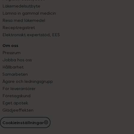
Läkemedelsutbyte
Lämna in gammal medicin
Resa med läkemedel
Receptregistret
Elektroniskt expertstöd, EES
Om oss
Pressrum
Jobba hos oss
Hållbarhet
Samarbeten
Ägare och ledningsgrupp
För leverantörer
Företagskund
Eget apotek
Glädjeeffekten
Cookieinställningar