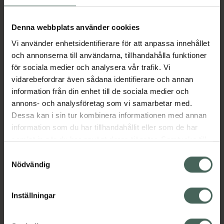
överansträngning
• Enkel att använda
Denna webbplats använder cookies
• Justerbart band
Vi använder enhetsidentifierare för att anpassa innehållet
och annonserna till användarna, tillhandahålla funktioner
• Släpper igenom fukt och värme
för sociala medier och analysera vår trafik. Vi
• Kan användas hela dagen
vidarebefordrar även sådana identifierare och annan
• Passar både höger och vänster armbåge
information från din enhet till de sociala medier och
annons- och analysföretag som vi samarbetar med.
Dessa kan i sin tur kombinera informationen med annan
Mått:
information som du har tillhandahållit eller som de har
samlat in när du har använt deras tjänster. Samtycke till
Mät runt armbågsleden - Storlek L: 27.9 - 30.5
cookies är frivilligt och du kan när som helst ändra eller
cm
Samtyckesval
återkalla ditt samtycke via webbplatsens
Nödvändig
EAN:
04046719423507
cookieinställningar. Ett återkallat samtycke påverkar inte
Kategorier:
lagligheten av behandling som skett innan återkallelsen.
Inställningar
Motion och hälsa
Muskelvärk
Skydd och ledstöd
Värk