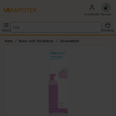
Kundklubb
Recept
Sök
Meny
Varukorg
Hem
Barn och föräldrar
Graviditet
Hoppa över Lista
Lista: . Innehåller 1 objekt.