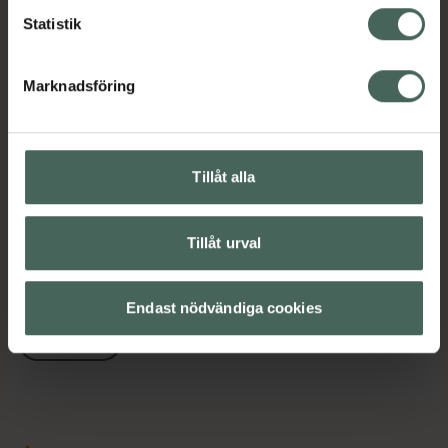
Barn och föräldrar
Graviditet
Intim
Statistik
Marknadsföring
Innehåll
Visa
Instruktioner
Visa
Tillåt alla
Tillåt urval
Upptäck flera produkter inom
Barn och föräldrar
Graviditet
Endast nödvändiga cookies
Intim