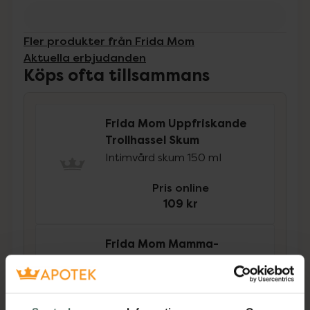
Fler produkter från Frida Mom
Aktuella erbjudanden
Köps ofta tillsammans
Frida Mom Uppfriskande
Trollhassel Skum
Intimvård skum 150 ml
Pris online
109 kr
Frida Mom Mamma-
Duschen
Intimtvätt, 1 st
Pris online