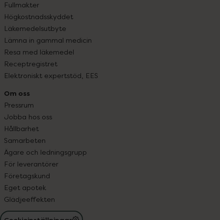
Fullmakter
Högkostnadsskyddet
Läkemedelsutbyte
Lämna in gammal medicin
Resa med läkemedel
Receptregistret
Elektroniskt expertstöd, EES
Om oss
Pressrum
Jobba hos oss
Hållbarhet
Samarbeten
Ägare och ledningsgrupp
För leverantörer
Företagskund
Eget apotek
Glädjeeffekten
Cookieinställningar