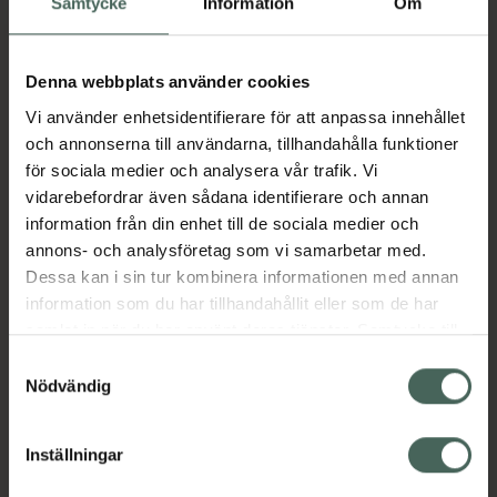
Samtycke
Information
Om
109 kr
Köp båda för
:
218 kr
Denna webbplats använder cookies
Köp båda
Vi använder enhetsidentifierare för att anpassa innehållet
och annonserna till användarna, tillhandahålla funktioner
för sociala medier och analysera vår trafik. Vi
vidarebefordrar även sådana identifierare och annan
Beskrivning
Dölj
information från din enhet till de sociala medier och
annons- och analysföretag som vi samarbetar med.
Ge obehaget i underlivet enlugnande känsla.
Dessa kan i sin tur kombinera informationen med annan
Vårttrollhasselskum ger en
information som du har tillhandahållit eller som de har
omedelbarkyleffekt precis där du behöverdet
samlat in när du har använt deras tjänster. Samtycke till
och ger dig en uppfriskandekänsla (hela vägen
cookies är frivilligt och du kan när som helst ändra eller
Samtyckesval
från snippa till rumpa).
återkalla ditt samtycke via webbplatsens
Nödvändig
Jämförpris
0,79 kr
/
ml
cookieinställningar. Ett återkallat samtycke påverkar inte
lagligheten av behandling som skett innan återkallelsen.
EAN:
01220000220713
Inställningar
Kategorier: