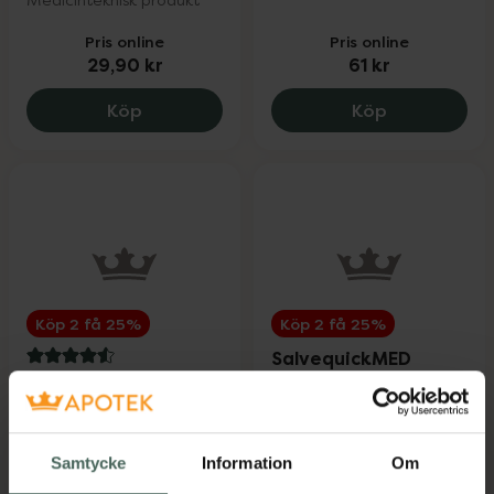
Pris online
Pris online
29,90 kr
61 kr
Salvequick Aqua Resist Mix, 29.9 kr.
Salvequick S
Köp
Köp
Köp 2 få 25%
Köp 2 få 25%
SalvequickMED
4.6 av 5 i omdöme
Salvequick Aqua
Wound Cleanser
Block Family Pack
Wipes 20 st
plåster 16 st
Sterila sårtvättsdukar
Samtycke
Information
Om
Vattentäta plåster 16
20 st
st
Medicinteknisk produkt