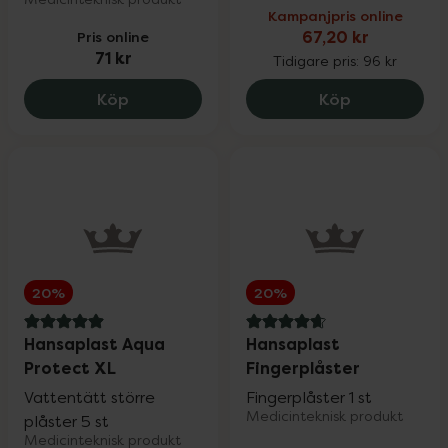
Kampanjpris online
Pris online
67,20 kr
71 kr
Tidigare pris:
96 kr
Salvequick Wound Cleanser Spray 100 ml
Compeed Mun
Köp
Köp
20%
20%
5 av 5 i omdöme
4.9 av 5 i omdöme
Hansaplast Aqua
Hansaplast
Protect XL
Fingerplåster
Vattentätt större
Fingerplåster 1 st
Medicinteknisk produkt
plåster 5 st
Medicinteknisk produkt