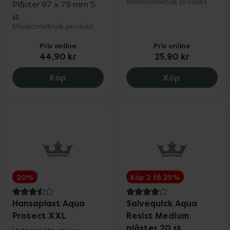
Medicinteknisk produkt
Plåster 97 x 79 mm 5
st
Medicinteknisk produkt
Pris online
Pris online
44,90 kr
25,90 kr
SalvequickMED Aqua Cover XXL plåster 
Salvequick 
Köp
Köp
20%
Köp 2 få 25%
3.5 av 5 i omdöme
4 av 5 i omdöme
Hansaplast Aqua
Salvequick Aqua
Protect XXL
Resist Medium
plåster 20 st