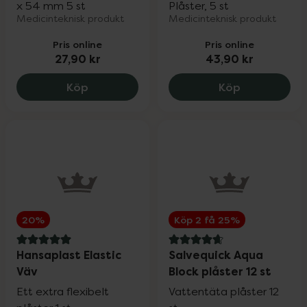
x 54 mm 5 st
Plåster, 5 st
Medicinteknisk produkt
Medicinteknisk produkt
Pris online
Pris online
27,90 kr
43,90 kr
SalvequickMED Aqua Maxi Cover plåster
SalvequickM
Köp
Köp
20%
Köp 2 få 25%
5 av 5 i omdöme
4.7 av 5 i omdöme
Hansaplast Elastic
Salvequick Aqua
Väv
Block plåster 12 st
Ett extra flexibelt
Vattentäta plåster 12