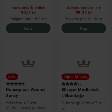
Kampanjpris online
Kampanjpris online
39,12 kr
35,92 kr
Tidigare pris:
48,90 kr
Tidigare pris:
44,90 kr
Hansaplast Aqua Protect XL, 39.12 kr.
Hansaplast F
Köp
Köp
20%
Köp 2 få 25%
4.5 av 5 i omdöme
4.2 av 5 i omdöme
Hansaplast Wound
Siltape Medicinsk
Spray
silikontejp
Sårtvätt. 100 ml
Silikontejp 2 cm x 3 m. 1
Medicinteknisk produkt
st