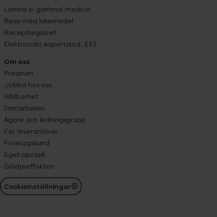
Lämna in gammal medicin
Resa med läkemedel
Receptregistret
Elektroniskt expertstöd, EES
Om oss
Pressrum
Jobba hos oss
Hållbarhet
Samarbeten
Ägare och ledningsgrupp
För leverantörer
Företagskund
Eget apotek
Glädjeeffekten
Cookieinställningar