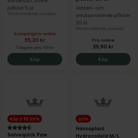
Vattentätt större
plåster 5 st
Vatten- och
Medicinteknisk produkt
smutsavvisande plåster
20 st
Medicinteknisk produkt
Kampanjpris online
55,20 kr
Pris online
25,90 kr
Tidigare pris:
69 kr
Hansaplast Aqua Protect XXL, 55.2 kr.
Salvequick A
Köp
Köp
Köp 2 få 25%
20%
Hansaplast
4.6 av 5 i omdöme
Salvequick Paw
Hydrocolloid M/L