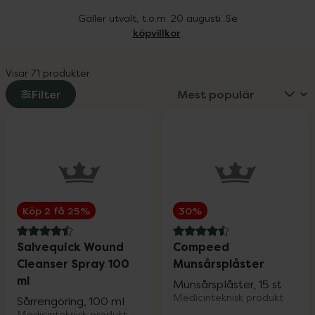
Gäller utvalt, t.o.m. 20 augusti. Se
köpvillkor
.
Visar 71 produkter
Filter
Köp 2 få 25%
30%
4.5 av 5 i omdöme
4.5 av 5 i omdöme
Salvequick Wound
Compeed
Cleanser Spray 100
Munsårsplåster
ml
Munsårsplåster, 15 st
Medicinteknisk produkt
Sårrengöring, 100 ml
Medicinteknisk produkt