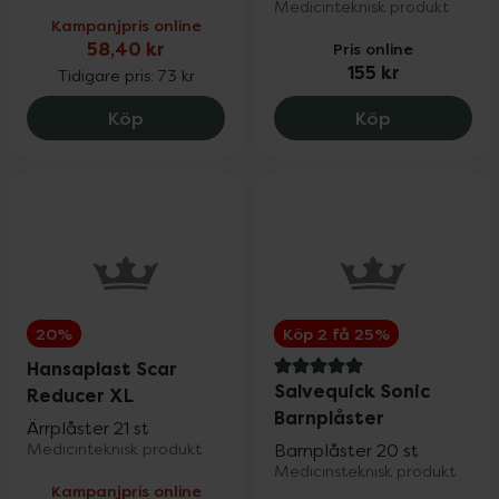
Medicinteknisk produkt
Kampanjpris online
58,40 kr
Pris online
155 kr
Tidigare pris:
73 kr
Hansaplast Wound Spray, 58.4 kr.
Siltape Medi
Köp
Köp
20%
Köp 2 få 25%
Hansaplast Scar
5 av 5 i omdöme
Salvequick Sonic
Reducer XL
Barnplåster
Ärrplåster 21 st
Medicinteknisk produkt
Barnplåster 20 st
Medicinsteknisk produkt
Kampanjpris online