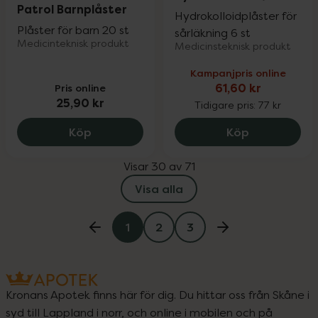
Patrol Barnplåster
Hydrokolloidplåster för
Plåster för barn 20 st
sårläkning 6 st
Medicinteknisk produkt
Medicinsteknisk produkt
Kampanjpris online
Pris online
61,60 kr
25,90 kr
Tidigare pris:
77 kr
Salvequick Paw Patrol Barnplåster, 25.9
Hansaplast H
Köp
Köp
Visar 30 av 71
Visa alla
1
2
3
Kronans Apotek finns här för dig. Du hittar oss från Skåne i
syd till Lappland i norr, och online i mobilen och på