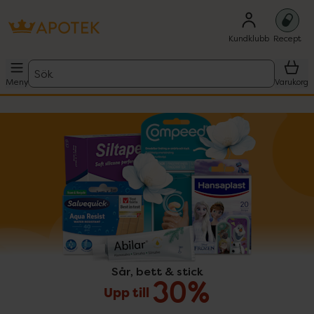
Kundklubb
Recept
Sök
Meny
Varukorg
Sår, bett & stick
Upp till 30%