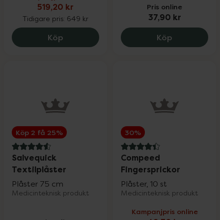
519,20 kr
Pris online
37,90 kr
Tidigare pris:
649 kr
Hansaplast Scar Reducer XL, 519.2 kr.
Salvequick S
Köp
Köp
Köp 2 få 25%
30%
4.6 av 5 i omdöme
4.4 av 5 i omdöme
Salvequick
Compeed
Textilplåster
Fingersprickor
Plåster 75 cm
Plåster, 10 st
Medicinteknisk produkt
Medicinteknisk produkt
Kampanjpris online