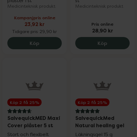
plåster 1 st
st
Medicinteknisk produkt
Medicinteknisk produkt
Kampanjpris online
23,92 kr
Pris online
28,90 kr
Tidigare pris:
29,90 kr
Hansaplast Elastic Väv, 23.92 kr.
Salvequick A
Köp
Köp
Köp 2 få 25%
Köp 2 få 25%
4.7 av 5 i omdöme
5 av 5 i omdöme
SalvequickMED Maxi
SalvequickMed
Cover plåster 5 st
Natural healing gel
Stort och flexibelt
Läkningsgel 15 g