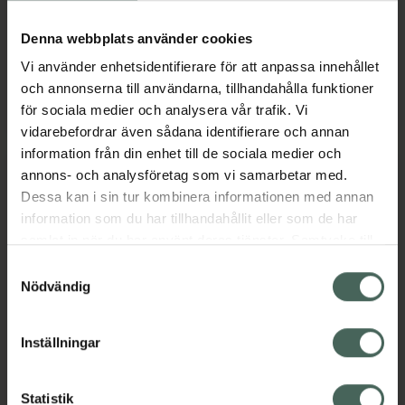
Medicinteknisk produkt
Denna webbplats använder cookies
Pris online
Pris online
Vi använder enhetsidentifierare för att anpassa innehållet
27,90 kr
52,72 kr
och annonserna till användarna, tillhandahålla funktioner
Salvequick Aqua Block Family Pack plåste
SalvequickM
Köp
Köp
för sociala medier och analysera vår trafik. Vi
vidarebefordrar även sådana identifierare och annan
information från din enhet till de sociala medier och
annons- och analysföretag som vi samarbetar med.
Dessa kan i sin tur kombinera informationen med annan
information som du har tillhandahållit eller som de har
samlat in när du har använt deras tjänster. Samtycke till
cookies är frivilligt och du kan när som helst ändra eller
Samtyckesval
Köp 2 få 25%
Köp 2 få 25%
återkalla ditt samtycke via webbplatsens
Nödvändig
cookieinställningar. Ett återkallat samtycke påverkar inte
4.9 av 5 i omdöme
4.9 av 5 i omdöme
Salvequick Textil
SalvequickMED Maxi
lagligheten av behandling som skett innan återkallelsen.
Inställningar
Medium plåster 20 st
Cover ANTIBACT
plåster 5 st
Textilplåster 20 st
Medicinteknisk produkt
Antibakteriellt plåster
Statistik