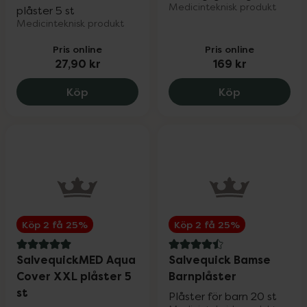
Medicinteknisk produkt
plåster 5 st
Medicinteknisk produkt
Pris online
Pris online
27,90 kr
169 kr
SalvequickMED Maxi Cover plåster 5 st, 
SalvequickMe
Köp
Köp
Köp 2 få 25%
Köp 2 få 25%
5 av 5 i omdöme
4.5 av 5 i omdöme
SalvequickMED Aqua
Salvequick Bamse
Cover XXL plåster 5
Barnplåster
st
Plåster för barn 20 st