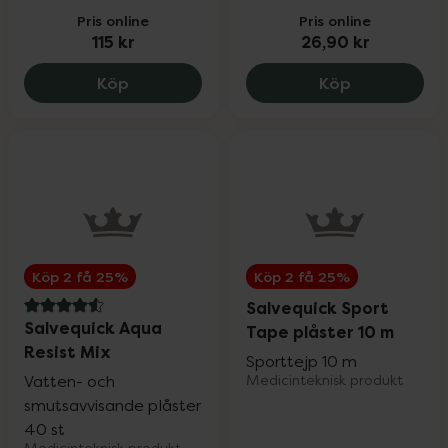
Pris online
Pris online
115 kr
26,90 kr
Salvequick Textil plåster 5 m, 115 kr.
Salvequick F
Köp
Köp
Köp 2 få 25%
Köp 2 få 25%
Salvequick Sport
4.6 av 5 i omdöme
Salvequick Aqua
Tape plåster 10 m
Resist Mix
Sporttejp 10 m
Vatten- och
Medicinteknisk produkt
smutsavvisande plåster
40 st
Medicinteknisk produkt