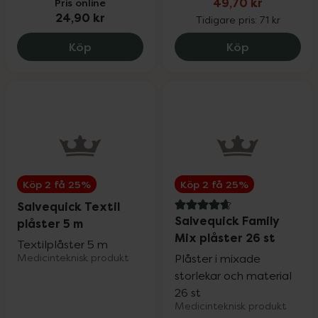
Pris online
49,70 kr
24,90 kr
Tidigare pris:
71 kr
Salvequick Textilplåster, 24.9 kr.
Compeed Fin
Köp
Köp
Köp 2 få 25%
Köp 2 få 25%
Salvequick Textil
4.8 av 5 i omdöme
Salvequick Family
plåster 5 m
Mix plåster 26 st
Textilplåster 5 m
Medicinteknisk produkt
Plåster i mixade
storlekar och material
26 st
Medicinteknisk produkt