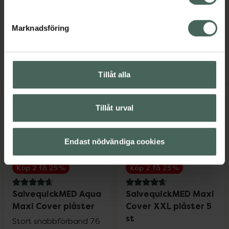
5 st
Medicinteknisk produkt
Marknadsföring
Pris online
Pris online
25,90 kr
28,90 kr
Salvequick Textil Medium plåster 20 st, 
SalvequickM
Köp
Köp
Tillåt alla
Tillåt urval
Endast nödvändiga cookies
Köp 2 få 25%
Köp 2 få 25%
4.9 av 5 i omdöme
4.7 av 5 i omdöme
SalvequickMED Aqua
SalvequickMED Maxi
Maxi Cover plåster
Cover XXL plåster 5
st
Stort snabbförband 76