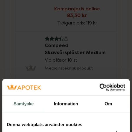
Kampanjpris online
83,30 kr
Tidigare pris:
119 kr
3.5 av 5 i omdöme
Compeed
Skavsårsplåster Medium
Vid blåsor 10 st
Medicinsteknisk produkt
Kampanjpris online
83,30 kr
Tidigare pris:
119 kr
Samtycke
Information
Om
Köp båda för
:
166,60 kr
Köp båda
Denna webbplats använder cookies