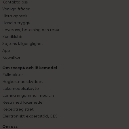
Kontakta oss
Vanliga frågor
Hitta apotek
Handla tryggt
Leverans, betalning och retur
Kundklubb
Sajtens tillgänglighet
App
Köpvillkor
Om recept och läkemedel
Fullmakter
Högkostnadsskyddet
Läkemedelsutbyte
Lämna in gammal medicin
Resa med läkemedel
Receptregistret
Elektroniskt expertstöd, EES
Om oss