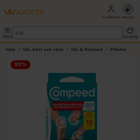
Kundklubb
Recept
Sök
Meny
Varukorg
Hem
Sår, bett och stick
Sår & förband
Plåster
30%
Hoppa över Lista
Lista: . Innehåller 1 objekt.