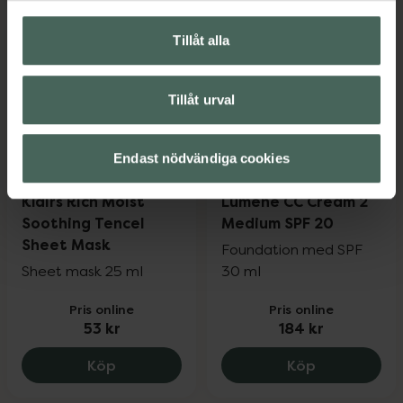
Tillåt alla
Tillåt urval
Endast nödvändiga cookies
5 av 5 i omdöme
4.7 av 5 i omdöme
Klairs Rich Moist
Lumene CC Cream 2
Soothing Tencel
Medium SPF 20
Sheet Mask
Foundation med SPF
Sheet mask 25 ml
30 ml
Pris online
Pris online
53 kr
184 kr
Klairs Rich Moist Soothing Tencel Sheet
Lumene CC C
Köp
Köp