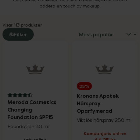
addera en touch av makeup.
Visar 113 produkter
Filter
25%
Kronans Apotek
4.5 av 5 i omdöme
Meroda Cosmetics
Hårspray
Changing
Oparfymerad
Foundation SPF15
Viktlös hårspray 250 ml
Foundation 30 ml
Kampanjpris online
Pris online