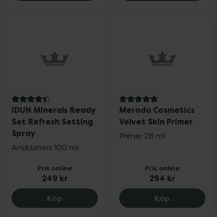
4.4 av 5 i omdöme
5 av 5 i omdöme
IDUN Minerals Ready
Meroda Cosmetics
Set Refresh Setting
Velvet Skin Primer
Spray
Primer 28 ml
Ansiktsmist 100 ml
Pris online
Pris online
249 kr
294 kr
IDUN Minerals Ready Set Refresh Settin
Meroda Cosm
Köp
Köp