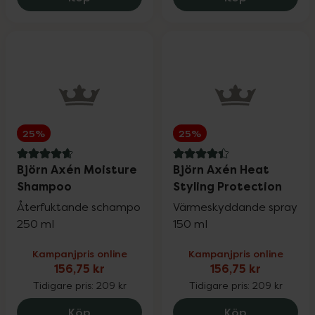
25%
25%
4.8 av 5 i omdöme
4.4 av 5 i omdöme
Björn Axén Moisture
Björn Axén Heat
Shampoo
Styling Protection
Återfuktande schampo
Värmeskyddande spray
250 ml
150 ml
Kampanjpris online
Kampanjpris online
156,75 kr
156,75 kr
Tidigare pris:
209 kr
Tidigare pris:
209 kr
Björn Axén Moisture Shampoo, 156.75 k
Björn Axén H
Köp
Köp