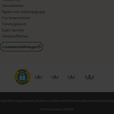
Samarbeten
Ägare och ledningsgrupp
För leverantörer
Företagskund
Eget apotek
Glädjeeffekten
Cookieinställningar
Köpvillkor
Integritetspolicy
Klubbens medlemsvillkor
Dataskyddsombud
Cookiepolicy
© Kronans Apotek AB
2026