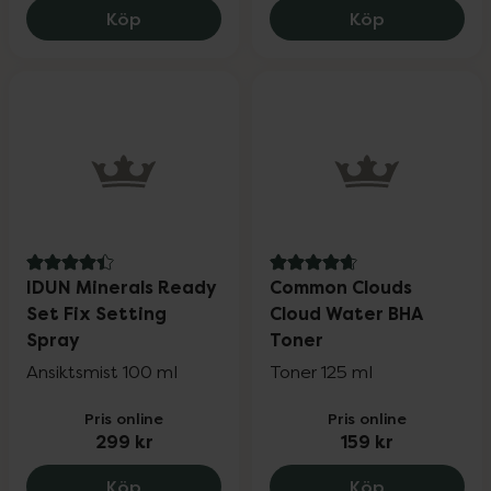
Björn Axén Moisture Hair Mask, 179.25 k
Common Clou
Köp
Köp
4.4 av 5 i omdöme
4.7 av 5 i omdöme
IDUN Minerals Ready
Common Clouds
Set Fix Setting
Cloud Water BHA
Spray
Toner
Ansiktsmist 100 ml
Toner 125 ml
Pris online
Pris online
299 kr
159 kr
IDUN Minerals Ready Set Fix Setting Spr
Common Clou
Köp
Köp