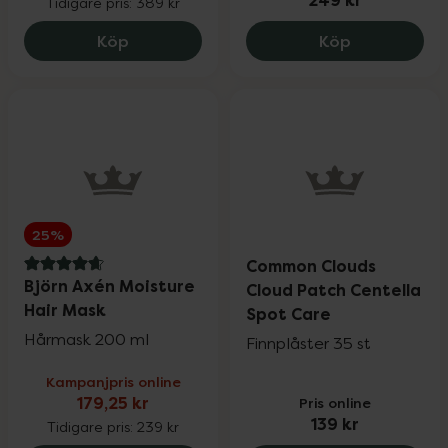
249 kr
Tidigare pris:
389 kr
Eucerin Hyaluron Filler Elasticity 3D Ser
Footmender A
Köp
Köp
25%
Common Clouds
4.8 av 5 i omdöme
Björn Axén Moisture
Cloud Patch Centella
Hair Mask
Spot Care
Hårmask 200 ml
Finnplåster 35 st
Kampanjpris online
179,25 kr
Pris online
139 kr
Tidigare pris:
239 kr