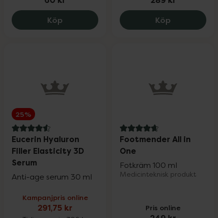
60 kr
289 kr
Lumene HELLÄ Moisturizing Sheet Mask,
Lumene Nord
Köp
Köp
25%
4.6 av 5 i omdöme
4.8 av 5 i omdöme
Eucerin Hyaluron
Footmender All in
Filler Elasticity 3D
One
Serum
Fotkräm 100 ml
Medicinteknisk produkt
Anti-age serum 30 ml
Kampanjpris online
291,75 kr
Pris online