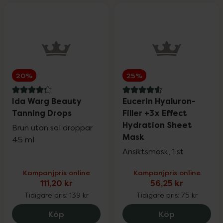
20%
25%
4.3 av 5 i omdöme
4.6 av 5 i omdöme
Ida Warg Beauty
Eucerin Hyaluron-
Tanning Drops
Filler +3x Effect
Hydration Sheet
Brun utan sol droppar
Mask
45 ml
Ansiktsmask, 1 st
Kampanjpris online
Kampanjpris online
111,20 kr
56,25 kr
Tidigare pris:
139 kr
Tidigare pris:
75 kr
Ida Warg Beauty Tanning Drops, 111.2 kr
Eucerin Hyal
Köp
Köp