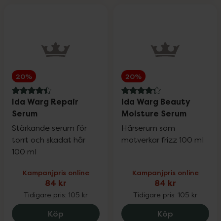
20%
20%
4.4 av 5 i omdöme
4.3 av 5 i omdöme
Ida Warg Repair
Ida Warg Beauty
Serum
Moisture Serum
Stärkande serum för
Hårserum som
torrt och skadat hår
motverkar frizz 100 ml
100 ml
Kampanjpris online
Kampanjpris online
84 kr
84 kr
Tidigare pris:
105 kr
Tidigare pris:
105 kr
Ida Warg Repair Serum, 84 kr.
Ida Warg Be
Köp
Köp