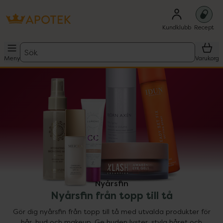
Kundklubb
Recept
Sök
Meny
Varukorg
Nyårsfin
Nyårsfin från topp till tå
Gör dig nyårsfin från topp till tå med utvalda produkter för
hår, hud och makeup. Ge huden lyster, styla håret och