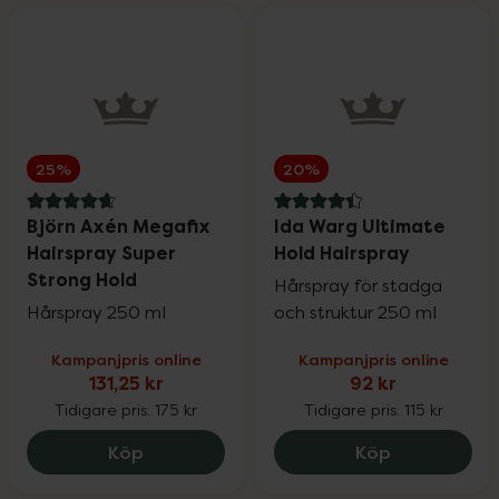
25%
20%
4.8 av 5 i omdöme
4.4 av 5 i omdöme
Björn Axén Megafix
Ida Warg Ultimate
Hairspray Super
Hold Hairspray
Strong Hold
Hårspray för stadga
Hårspray 250 ml
och struktur 250 ml
Kampanjpris online
Kampanjpris online
131,25 kr
92 kr
Tidigare pris:
175 kr
Tidigare pris:
115 kr
Björn Axén Megafix Hairspray Super Str
Ida Warg Ult
Köp
Köp