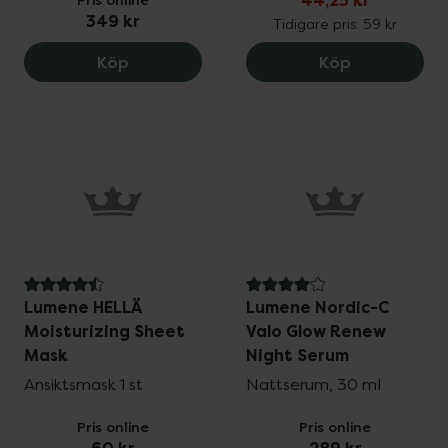
44,25 kr
349 kr
Tidigare pris:
59 kr
Meroda Cosmetics Changing Foundation
Kronans Apo
Köp
Köp
4.5 av 5 i omdöme
4 av 5 i omdöme
Lumene HELLÄ
Lumene Nordic-C
Moisturizing Sheet
Valo Glow Renew
Mask
Night Serum
Ansiktsmask 1 st
Nattserum, 30 ml
Pris online
Pris online