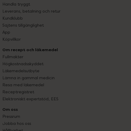
Handla tryggt
Leverans, betalning och retur
Kundklubb
Sajtens tillgänglighet
App
Köpvillkor
Om recept och läkemedel
Fullmakter
Högkostnadsskyddet
Läkemedelsutbyte
Lämna in gammal medicin
Resa med läkemedel
Receptregistret
Elektroniskt expertstöd, EES
Om oss
Pressrum
Jobba hos oss
Hållbarhet