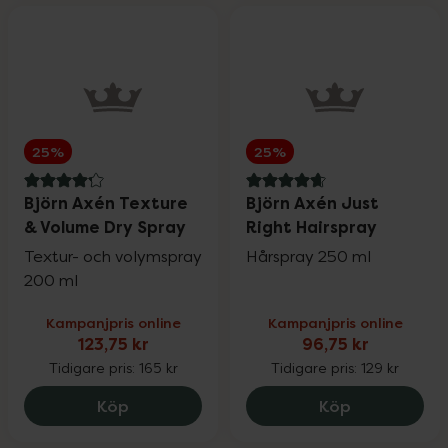
25%
25%
4.2 av 5 i omdöme
4.7 av 5 i omdöme
Björn Axén Texture
Björn Axén Just
& Volume Dry Spray
Right Hairspray
Textur- och volymspray
Hårspray 250 ml
200 ml
Kampanjpris online
Kampanjpris online
123,75 kr
96,75 kr
Tidigare pris:
165 kr
Tidigare pris:
129 kr
Björn Axén Texture & Volume Dry Spray,
Björn Axén J
Köp
Köp