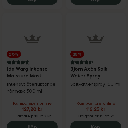
20%
25%
4.6 av 5 i omdöme
4.5 av 5 i omdöme
Ida Warg Intense
Björn Axén Salt
Moisture Mask
Water Spray
Intensivt återfuktande
Saltvattenspray 150 ml
hårmask 300 ml
Kampanjpris online
Kampanjpris online
127,20 kr
116,25 kr
Tidigare pris:
159 kr
Tidigare pris:
155 kr
Ida Warg Intense Moisture Mask, 127.2 k
Björn Axén S
Köp
Köp