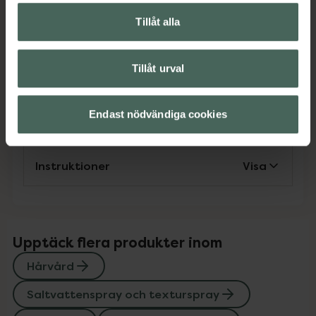
Styling
Vegansk hårvård
Veganska produkter
Tillåt alla
Tillåt urval
Omdömen
Visa
Endast nödvändiga cookies
Innehåll
Visa
Instruktioner
Visa
Upptäck flera produkter inom
Hårvård
Saltvattenspray och texturspray