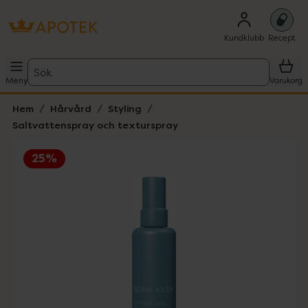
Kundklubb
Recept
Sök
Meny
Varukorg
Hem
Hårvård
Styling
Saltvattenspray och texturspray
25%
Hoppa över Lista
Lista: . Innehåller 2 objekt.