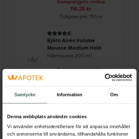
Kampanjpris online
116,25 kr
Tidigare pris:
155 kr
4.6 av 5 i omdöme
Björn Axén Volume
Mousse Medium Hold
Hårmousse 200 ml
Kampanjpris online
126,75 kr
Tidigare pris:
169 kr
Samtycke
Information
Om
Köp båda för
:
243 kr
Köp båda
Denna webbplats använder cookies
Vi använder enhetsidentifierare för att anpassa innehållet
Beskrivning
Dölj
och annonserna till användarna, tillhandahålla funktioner