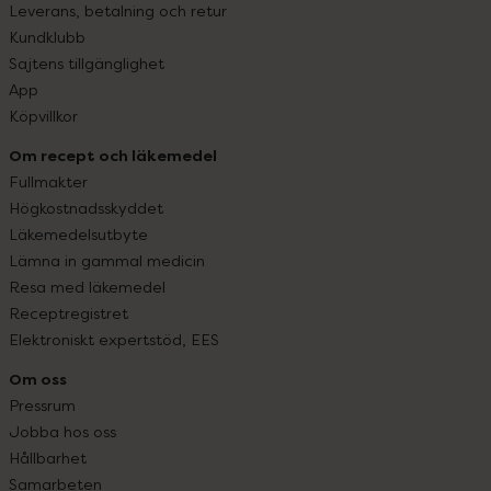
Leverans, betalning och retur
Kundklubb
Sajtens tillgänglighet
App
Köpvillkor
Om recept och läkemedel
Fullmakter
Högkostnadsskyddet
Läkemedelsutbyte
Lämna in gammal medicin
Resa med läkemedel
Receptregistret
Elektroniskt expertstöd, EES
Om oss
Pressrum
Jobba hos oss
Hållbarhet
Samarbeten