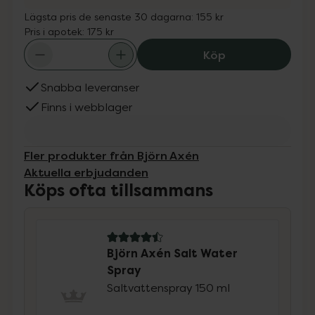
Lägsta pris de senaste 30 dagarna:
155 kr
Pris i apotek:
175 kr
Björn Axén Salt 
Köp
Snabba leveranser
Finns i webblager
Fler produkter från Björn Axén
Aktuella erbjudanden
Köps ofta tillsammans
4.5 av 5 i omdöme
Björn Axén Salt Water
Spray
Saltvattenspray 150 ml