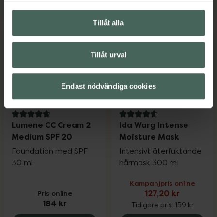
Kronans Apotek Hårborste oval, 33.75 k
Kronans Apo
Köp
Köp
Tillåt alla
Tillåt urval
Endast nödvändiga cookies
20%
4.7 av 5 i omdöme
4.6 av 5 i omdöme
Lumene CC Cream 2
Ida Warg Intense
Medium SPF 20
Moisture Mask
Foundation med SPF
Intensivt återfuktande
30 ml
hårmask 300 ml
Kampanjpris online
Pris online
127,20 kr
184 kr
Tidigare pris:
159 kr