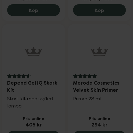
Björn Axén Salt Water Spray, 116.25 kr.
Eucerin Hyal
Köp
Köp
4.6 av 5 i omdöme
5 av 5 i omdöme
Depend Gel iQ Start
Meroda Cosmetics
Kit
Velvet Skin Primer
Start-kit med uv/led
Primer 28 ml
lampa
Pris online
Pris online
405 kr
294 kr