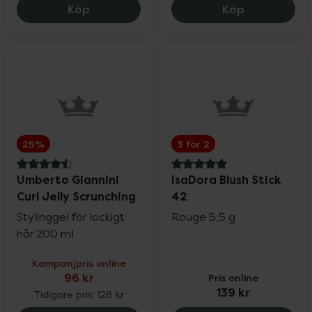
OGX Argan Penetrating Oil, 145 kr.
Björn Axén 
Köp
Köp
25%
3 för 2
4.5 av 5 i omdöme
5 av 5 i omdöme
Umberto Giannini
IsaDora Blush Stick
Curl Jelly Scrunching
42
Stylinggel för lockigt
Rouge 5,5 g
hår 200 ml
Kampanjpris online
96 kr
Pris online
139 kr
Tidigare pris:
128 kr