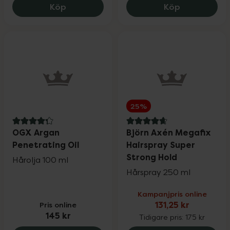
Björn Axén Texture & Volume Dry Spray,
IDUN Minera
Köp
Köp
25%
4.3 av 5 i omdöme
4.8 av 5 i omdöme
OGX Argan
Björn Axén Megafix
Penetrating Oil
Hairspray Super
Strong Hold
Hårolja 100 ml
Hårspray 250 ml
Kampanjpris online
Pris online
131,25 kr
145 kr
Tidigare pris:
175 kr