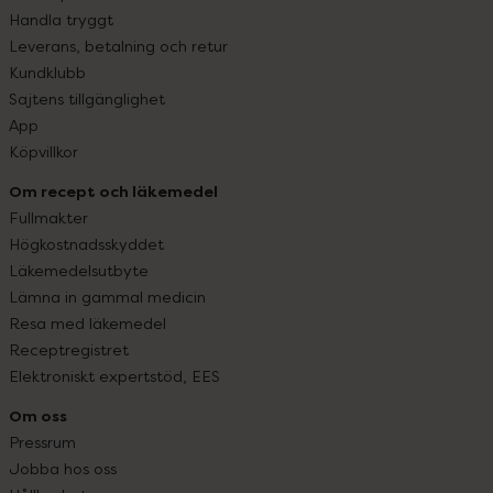
Handla tryggt
Leverans, betalning och retur
Kundklubb
Sajtens tillgänglighet
App
Köpvillkor
Om recept och läkemedel
Fullmakter
Högkostnadsskyddet
Läkemedelsutbyte
Lämna in gammal medicin
Resa med läkemedel
Receptregistret
Elektroniskt expertstöd, EES
Om oss
Pressrum
Jobba hos oss