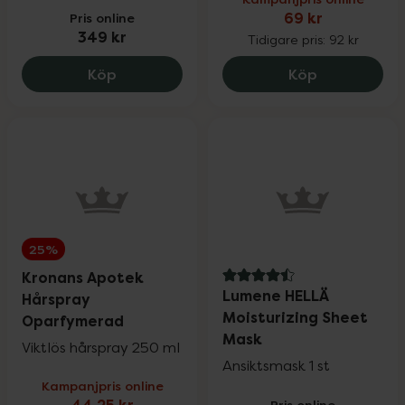
Pris online
69 kr
349 kr
Tidigare pris:
92 kr
Meroda Cosmetics Changing Foundation
Kronans Apo
Köp
Köp
25%
Kronans Apotek
4.5 av 5 i omdöme
Lumene HELLÄ
Hårspray
Moisturizing Sheet
Oparfymerad
Mask
Viktlös hårspray 250 ml
Ansiktsmask 1 st
Kampanjpris online
Pris online