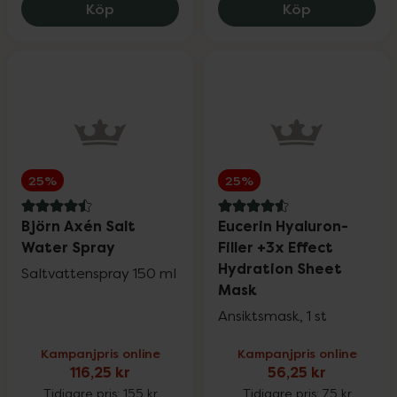
IDUN Minerals Ready Set Fix Setting Spr
Common Clou
Köp
Köp
25%
25%
4.5 av 5 i omdöme
4.6 av 5 i omdöme
Björn Axén Salt
Eucerin Hyaluron-
Water Spray
Filler +3x Effect
Hydration Sheet
Saltvattenspray 150 ml
Mask
Ansiktsmask, 1 st
Kampanjpris online
Kampanjpris online
116,25 kr
56,25 kr
Tidigare pris:
155 kr
Tidigare pris:
75 kr