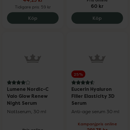
44,25 kr
60 kr
Tidigare pris:
59 kr
Kronans Apotek Hårspray Oparfymerad,
Lumene HELL
Köp
Köp
25%
4 av 5 i omdöme
4.6 av 5 i omdöme
Lumene Nordic-C
Eucerin Hyaluron
Valo Glow Renew
Filler Elasticity 3D
Night Serum
Serum
Nattserum, 30 ml
Anti-age serum 30 ml
Kampanjpris online
Pris online