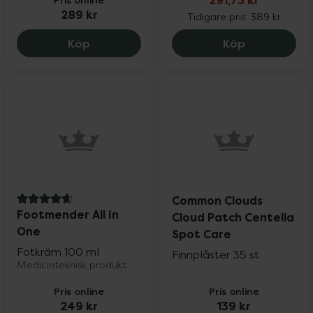
291,75 kr
289 kr
Tidigare pris:
389 kr
Lumene Nordic-C Valo Glow Renew Night
Eucerin Hyal
Köp
Köp
Common Clouds
4.8 av 5 i omdöme
Footmender All in
Cloud Patch Centella
One
Spot Care
Fotkräm 100 ml
Finnplåster 35 st
Medicinteknisk produkt
Pris online
Pris online
249 kr
139 kr