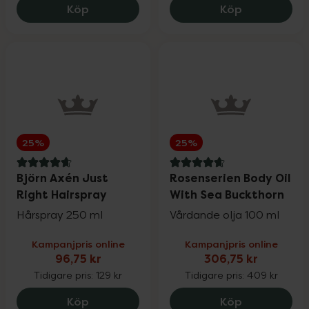
Umberto Giannini Curl Jelly Scrunching, 
IsaDora Blus
Köp
Köp
25%
25%
4.7 av 5 i omdöme
4.8 av 5 i omdöme
Björn Axén Just
Rosenserien Body Oil
Right Hairspray
With Sea Buckthorn
Hårspray 250 ml
Vårdande olja 100 ml
Kampanjpris online
Kampanjpris online
96,75 kr
306,75 kr
Tidigare pris:
129 kr
Tidigare pris:
409 kr
Björn Axén Just Right Hairspray, 96.75 
Rosenserien
Köp
Köp