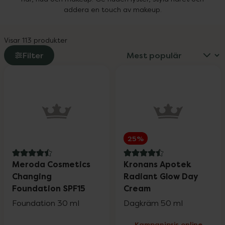
addera en touch av makeup.
Visar 113 produkter
Filter
25%
4.5 av 5 i omdöme
4.5 av 5 i omdöme
Meroda Cosmetics
Kronans Apotek
Changing
Radiant Glow Day
Foundation SPF15
Cream
Foundation 30 ml
Dagkräm 50 ml
Kampanjpris online