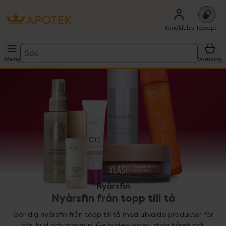
Kundklubb
Recept
Sök
Meny
Varukorg
Nyårsfin
Nyårsfin från topp till tå
Gör dig nyårsfin från topp till tå med utvalda produkter för
hår, hud och makeup. Ge huden lyster, styla håret och