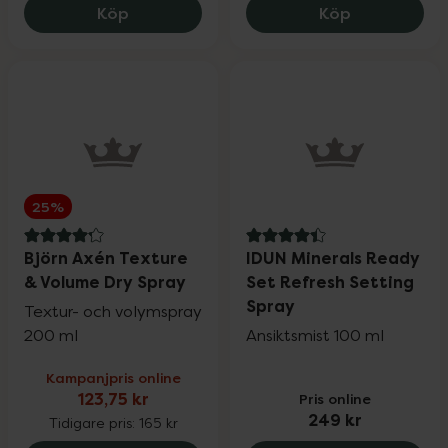
Björn Axén Heat Styling Protection, 156
Ida Warg Ult
Köp
Köp
25%
4.2 av 5 i omdöme
4.4 av 5 i omdöme
Björn Axén Texture
IDUN Minerals Ready
& Volume Dry Spray
Set Refresh Setting
Spray
Textur- och volymspray
200 ml
Ansiktsmist 100 ml
Kampanjpris online
123,75 kr
Pris online
249 kr
Tidigare pris:
165 kr