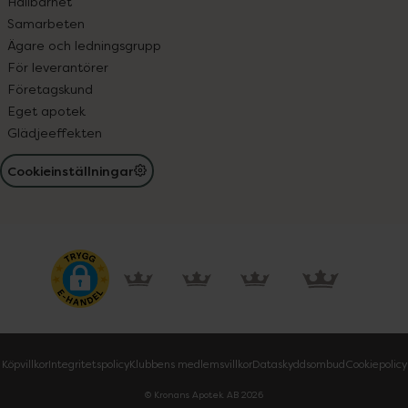
Hållbarhet
Samarbeten
Ägare och ledningsgrupp
För leverantörer
Företagskund
Eget apotek
Glädjeeffekten
Cookieinställningar
Köpvillkor
Integritetspolicy
Klubbens medlemsvillkor
Dataskyddsombud
Cookiepolicy
© Kronans Apotek AB
2026