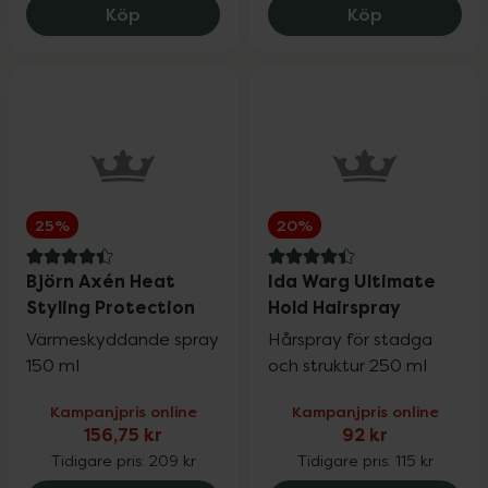
Lumene CC Cream 2 Medium SPF 20, 184
Ida Warg Int
Köp
Köp
25%
20%
4.4 av 5 i omdöme
4.4 av 5 i omdöme
Björn Axén Heat
Ida Warg Ultimate
Styling Protection
Hold Hairspray
Värmeskyddande spray
Hårspray för stadga
150 ml
och struktur 250 ml
Kampanjpris online
Kampanjpris online
156,75 kr
92 kr
Tidigare pris:
209 kr
Tidigare pris:
115 kr