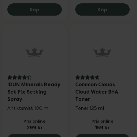
Footmender All in One, 249 kr.
Common Clou
Köp
Köp
4.4 av 5 i omdöme
4.7 av 5 i omdöme
IDUN Minerals Ready
Common Clouds
Set Fix Setting
Cloud Water BHA
Spray
Toner
Ansiktsmist 100 ml
Toner 125 ml
Pris online
Pris online
299 kr
159 kr