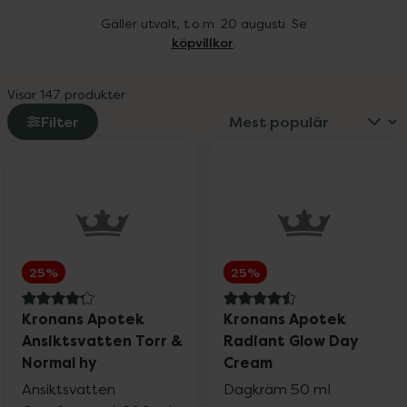
Gäller utvalt, t.o.m. 20 augusti. Se
köpvillkor
.
Visar 147 produkter
Filter
25%
25%
4.2 av 5 i omdöme
4.5 av 5 i omdöme
Kronans Apotek
Kronans Apotek
Ansiktsvatten Torr &
Radiant Glow Day
Normal hy
Cream
Ansiktsvatten
Dagkräm 50 ml