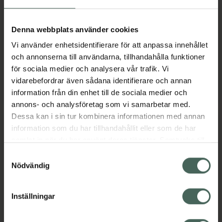
Serum Anti Age
Dagkräm
För alla hudtyper 50 ml
För mogen hud 50 ml
Denna webbplats använder cookies
Vi använder enhetsidentifierare för att anpassa innehållet
Kampanjpris online
Kampanjpris online
63,75 kr
63,75 kr
och annonserna till användarna, tillhandahålla funktioner
för sociala medier och analysera vår trafik. Vi
Tidigare pris:
85 kr
Tidigare pris:
85 kr
vidarebefordrar även sådana identifierare och annan
Kronans Apotek Serum Anti Age, 63.75 
Kronans Apo
Köp
Köp
information från din enhet till de sociala medier och
annons- och analysföretag som vi samarbetar med.
Dessa kan i sin tur kombinera informationen med annan
information som du har tillhandahållit eller som de har
samlat in när du har använt deras tjänster. Samtycke till
cookies är frivilligt och du kan när som helst ändra eller
Samtyckesval
återkalla ditt samtycke via webbplatsens
Nödvändig
cookieinställningar. Ett återkallat samtycke påverkar inte
25%
25%
lagligheten av behandling som skett innan återkallelsen.
Inställningar
4.4 av 5 i omdöme
4.3 av 5 i omdöme
Kronans Apotek
Kronans Apotek Hair
Serum Vitamin C
+ Scalp skalpserum