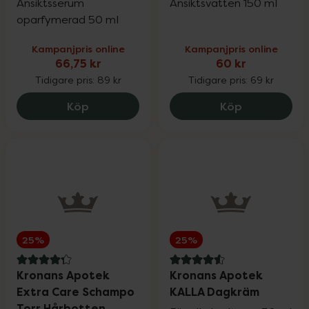
Ansiktsserum
Ansiktsvatten 150 ml
oparfymerad 50 ml
Kampanjpris online
Kampanjpris online
66,75 kr
60 kr
Tidigare pris:
89 kr
Tidigare pris:
69 kr
Kronans Apotek Fuktserum Alla hudtyper
Kronans Apo
Köp
Köp
25%
25%
4.3 av 5 i omdöme
4.6 av 5 i omdöme
Kronans Apotek
Kronans Apotek
Extra Care Schampo
KALLA Dagkräm
Torr Hårbotten