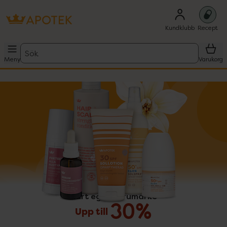
Kundklubb
Recept
Sök
Meny
Varukorg
Vårt eget varumärke
Upp till 30%