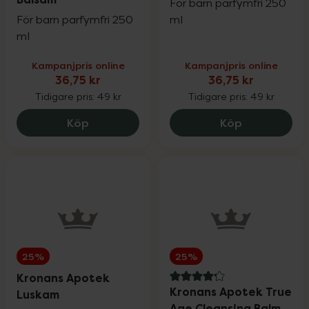
För barn parfymfri 250
För barn parfymfri 250
ml
ml
Kampanjpris online
Kampanjpris online
36,75 kr
36,75 kr
Tidigare pris:
49 kr
Tidigare pris:
49 kr
Kronans Apotek Doris Schampo & Balsam
Kronans Apo
Köp
Köp
25%
25%
Kronans Apotek
4.2 av 5 i omdöme
Kronans Apotek True
Luskam
Age Cleansing Balm