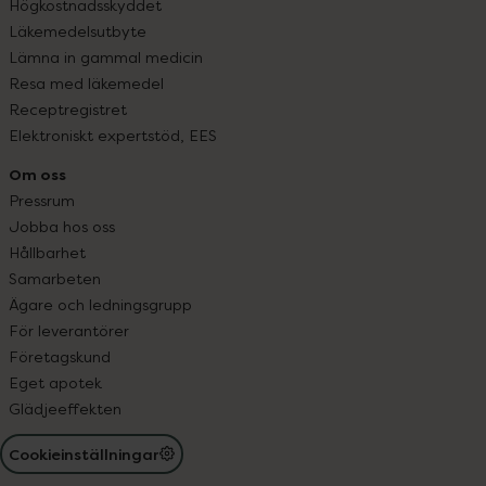
Högkostnadsskyddet
Läkemedelsutbyte
Lämna in gammal medicin
Resa med läkemedel
Receptregistret
Elektroniskt expertstöd, EES
Om oss
Pressrum
Jobba hos oss
Hållbarhet
Samarbeten
Ägare och ledningsgrupp
För leverantörer
Företagskund
Eget apotek
Glädjeeffekten
Cookieinställningar