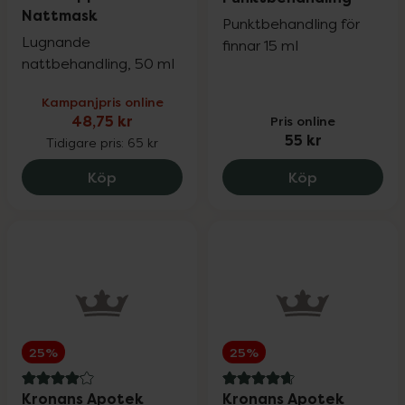
Nattmask
Punktbehandling för
Lugnande
finnar 15 ml
nattbehandling, 50 ml
Kampanjpris online
48,75 kr
Pris online
55 kr
Tidigare pris:
65 kr
Kronans Apotek Ren Rutin Uppfräschan
Kronans Apo
Köp
Köp
25%
25%
4.1 av 5 i omdöme
4.7 av 5 i omdöme
Kronans Apotek
Kronans Apotek