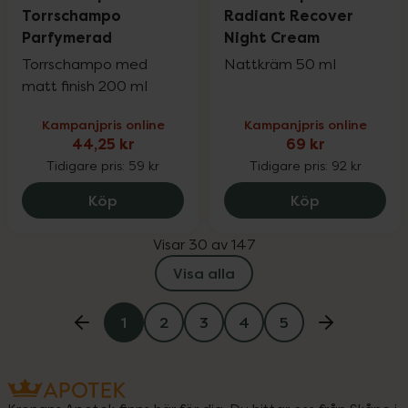
Torrschampo
Radiant Recover
Parfymerad
Night Cream
Torrschampo med
Nattkräm 50 ml
matt finish 200 ml
Kampanjpris online
Kampanjpris online
44,25 kr
69 kr
Tidigare pris:
59 kr
Tidigare pris:
92 kr
Kronans Apotek Torrschampo Parfymera
Kronans Apo
Köp
Köp
Visar 30 av 147
Visa alla
1
2
3
4
5