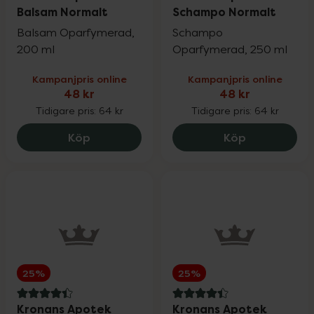
Balsam Normalt
Schampo Normalt
Balsam Oparfymerad,
Schampo
200 ml
Oparfymerad, 250 ml
Kampanjpris online
Kampanjpris online
48 kr
48 kr
Tidigare pris:
64 kr
Tidigare pris:
64 kr
Kronans Apotek Balsam Normalt, 48 kr.
Kronans Apo
Köp
Köp
25%
25%
4.4 av 5 i omdöme
4.4 av 5 i omdöme
Kronans Apotek
Kronans Apotek