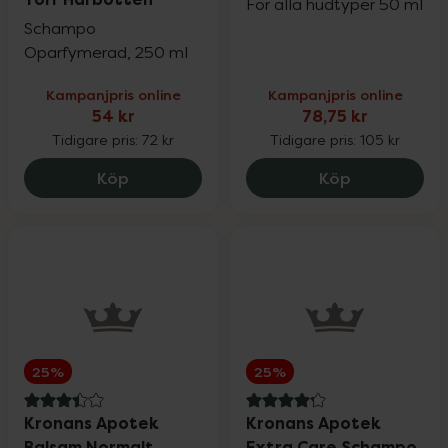
För alla hudtyper 50 ml
Schampo
Oparfymerad, 250 ml
Kampanjpris online
Kampanjpris online
54 kr
78,75 kr
Tidigare pris:
72 kr
Tidigare pris:
105 kr
Kronans Apotek Extra Care Schampo To
Kronans Apo
Köp
Köp
25%
25%
3.4 av 5 i omdöme
4.2 av 5 i omdöme
Kronans Apotek
Kronans Apotek
Balsam Normalt
Extra Care Schampo