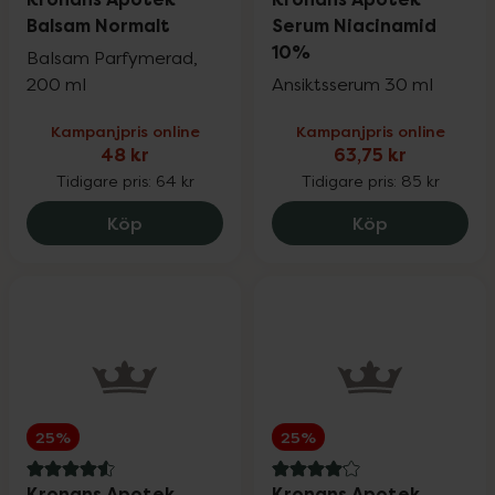
Balsam Normalt
Serum Niacinamid
10%
Balsam Parfymerad,
200 ml
Ansiktsserum 30 ml
Kampanjpris online
Kampanjpris online
48 kr
63,75 kr
Tidigare pris:
64 kr
Tidigare pris:
85 kr
Kronans Apotek Balsam Normalt, 48 kr.
Kronans Apo
Köp
Köp
25%
25%
4.6 av 5 i omdöme
4.1 av 5 i omdöme
Kronans Apotek
Kronans Apotek