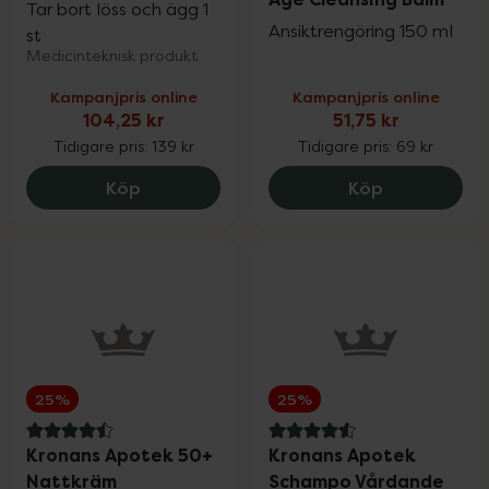
Tar bort löss och ägg 1
Ansiktrengöring 150 ml
st
Medicinteknisk produkt
Kampanjpris online
Kampanjpris online
104,25 kr
51,75 kr
Tidigare pris:
139 kr
Tidigare pris:
69 kr
Kronans Apotek Luskam, 104.25 kr.
Kronans Apo
Köp
Köp
25%
25%
4.5 av 5 i omdöme
4.6 av 5 i omdöme
Kronans Apotek 50+
Kronans Apotek
Nattkräm
Schampo Vårdande