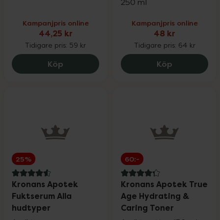
250 ml
Kampanjpris online
Kampanjpris online
44,25 kr
48 kr
Tidigare pris:
59 kr
Tidigare pris:
64 kr
Kronans Apotek Hårspray Oparfymerad,
Kronans Apo
Köp
Köp
25%
60:-
4.6 av 5 i omdöme
4.3 av 5 i omdöme
Kronans Apotek
Kronans Apotek True
Fuktserum Alla
Age Hydrating &
hudtyper
Caring Toner