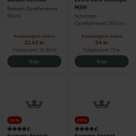
Mjäll
Balsam Oparfymerad,
50 ml
Schampo
Oparfymerad, 250 ml
Kampanjpris online
Kampanjpris online
22,42 kr
54 kr
Tidigare pris:
29,90 kr
Tidigare pris:
72 kr
Kronans Apotek Balsam Normalt, 22.42 
Kronans Apo
Köp
Köp
25%
25%
4.4 av 5 i omdöme
4.5 av 5 i omdöme
Kronans Apotek
Kronans Apotek