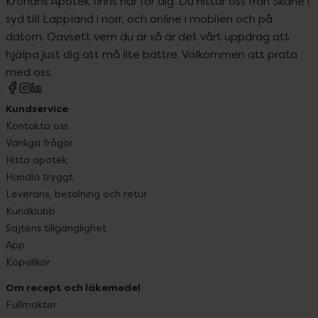
Kronans Apotek finns här för dig. Du hittar oss från Skåne i
syd till Lappland i norr, och online i mobilen och på
datorn. Oavsett vem du är så är det vårt uppdrag att
hjälpa just dig att må lite bättre. Välkommen att prata
med oss.
Kundservice
Kontakta oss
Vanliga frågor
Hitta apotek
Handla tryggt
Leverans, betalning och retur
Kundklubb
Sajtens tillgänglighet
App
Köpvillkor
Om recept och läkemedel
Fullmakter