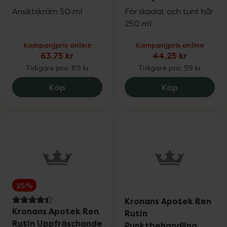
Ansiktskräm 50 ml
För skadat och tunt hår
250 ml
Kampanjpris online
Kampanjpris online
63,75 kr
44,25 kr
Tidigare pris:
85 kr
Tidigare pris:
59 kr
Kronans Apotek 50+ Nattkräm, 63.75 kr
Kronans Ap
Köp
Köp
25%
Kronans Apotek Ren
4.4 av 5 i omdöme
Kronans Apotek Ren
Rutin
Rutin Uppfräschande
Punktbehandling