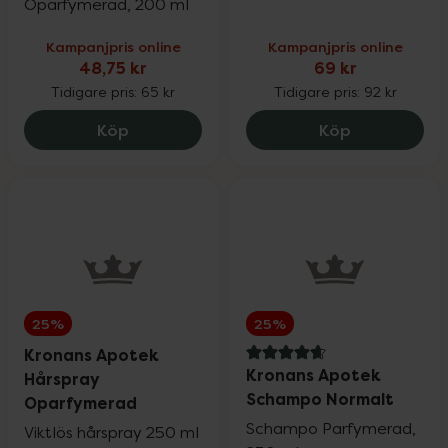
Oparfymerad, 200 ml
Kampanjpris online
Kampanjpris online
48,75 kr
69 kr
Tidigare pris:
65 kr
Tidigare pris:
92 kr
Kronans Apotek Ansiktsvatten Torr & No
Kronans Apo
Köp
Köp
25%
25%
Kronans Apotek
4.7 av 5 i omdöme
Kronans Apotek
Hårspray
Schampo Normalt
Oparfymerad
Schampo Parfymerad,
Viktlös hårspray 250 ml