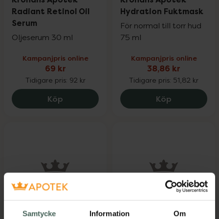
Radiant Retinol Oil
Hydration Fuktmask
Serum
För normal till torr hud
Oljeserum 30 ml
75 ml
Kampanjpris online
Kampanjpris online
69 kr
38,86 kr
Tidigare pris:
92 kr
Tidigare pris:
51,82 kr
Kronans Apotek Radiant Retinol Oil Ser
Kronans Apo
Köp
Köp
25%
25%
4.6 av 5 i omdöme
4.5 av 5 i omdöme
Samtycke
Information
Om
Kronans Apotek
Kronans Apotek 50+