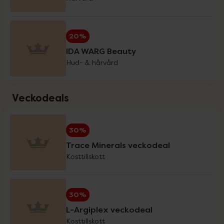
Holistic
20%
20%
IDA WARG Beauty
IDA WARG Beauty
20%
Hud- & hårvård
IsaDora
3 för 2
Veckodeals
iWhite
20%
30%
Trace Minerals veckodeal
Klimadynon
20%
Kosttillskott
La'dor
20%
30%
L-Argiplex veckodeal
Kosttillskott