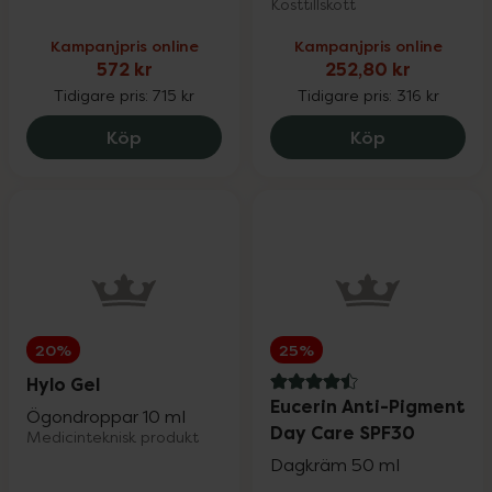
Kosttillskott
Kampanjpris online
Kampanjpris online
572 kr
252,80 kr
Tidigare pris:
715 kr
Tidigare pris:
316 kr
Medik8 C-Tetra Luxe Serum, 572 kr.
Holistic D3-
Köp
Köp
20%
25%
Hylo Gel
4.5 av 5 i omdöme
Eucerin Anti-Pigment
Ögondroppar 10 ml
Day Care SPF30
Medicinteknisk produkt
Dagkräm 50 ml