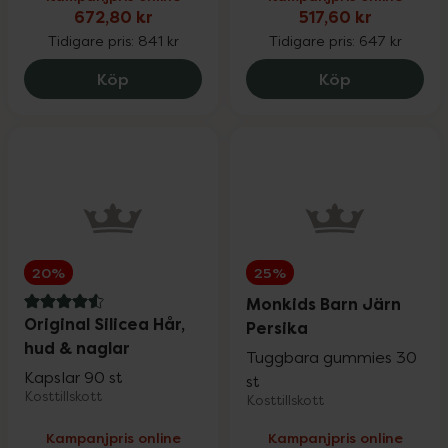
672,80 kr
517,60 kr
Sår, bett & stick
Upp till 30%
Tidigare pris:
841 kr
Tidigare pris:
647 kr
Holistic Måltidsenzym, 672.8 kr.
Medik8 Adva
Köp
Köp
Hand- & fotvård
Upp till 30%
För våra klubbmedlemmar
Nyheter
20%
25%
Monkids Barn Järn
4.6 av 5 i omdöme
Original Silicea Hår,
Persika
hud & naglar
Tuggbara gummies 30
Kapslar 90 st
st
Varumärken
Kosttillskott
Kosttillskott
Kampanjpris online
Kampanjpris online