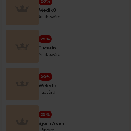
20%
Medik8
Ansiktsvård
Eucerin Sol
30%
25%
Forest Kids
20%
Eucerin
Ansiktsvård
GetTested
15%
20%
Hansaplast
20%
Weleda
Hudvård
Haruharu Wonder
20%
25%
Helhetshälsa
20%
Björn Axén
Hårvård