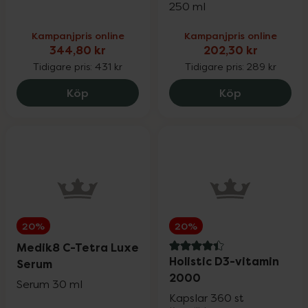
250 ml
Kampanjpris online
Kampanjpris online
344,80 kr
202,30 kr
Tidigare pris:
431 kr
Tidigare pris:
289 kr
New Nordic Hair Volume, 344.8 kr.
La Roche-Po
Köp
Köp
20%
20%
Medik8 C-Tetra Luxe
4.4 av 5 i omdöme
Holistic D3-vitamin
Serum
2000
Serum 30 ml
Kapslar 360 st