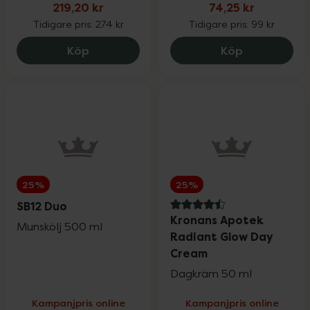
219,20 kr
74,25 kr
Tidigare pris:
274 kr
Tidigare pris:
99 kr
Fynda
Original Silicea Hår, hud & naglar, 219.2 
Monkids Barn
Köp
Köp
25%
25%
SB12 Duo
4.5 av 5 i omdöme
Kronans Apotek
Munskölj 500 ml
Radiant Glow Day
Cream
Dagkräm 50 ml
Kampanjpris online
Kampanjpris online