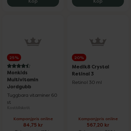
Rosenserien & Sweden Eco
Eucerin Anti-Pigment Dual Serum, 296.2
Nyttoteket C
25%
Köp
Köp
SB12
25%
Satisfyer & Viamax
15%
25%
20%
Silicea
20%
Medik8 Crystal
4.5 av 5 i omdöme
Monkids
Retinal 3
Multivitamin
St. Tropez
25%
Retinol 30 ml
Jordgubb
Tuggbara vitaminer 60
Superfruit
20%
st
Kosttillskott
Kampanjpris online
Kampanjpris online
Trixie
20%
84,75 kr
567,20 kr