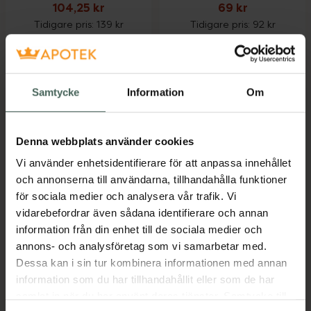
104,25 kr
69 kr
Tidigare pris:
139 kr
Tidigare pris:
92 kr
SB12 Duo, 104.25 kr.
Kronans Apo
Köp
Köp
Samtycke
Information
Om
Denna webbplats använder cookies
Vi använder enhetsidentifierare för att anpassa innehållet
och annonserna till användarna, tillhandahålla funktioner
25%
25%
för sociala medier och analysera vår trafik. Vi
Kronans Apotek
4.2 av 5 i omdöme
vidarebefordrar även sådana identifierare och annan
Kronans Apotek
Hårspray
information från din enhet till de sociala medier och
Ansiktsvatten Torr &
Oparfymerad
annons- och analysföretag som vi samarbetar med.
Normal hy
Viktlös hårspray 250 ml
Dessa kan i sin tur kombinera informationen med annan
Ansiktsvatten
information som du har tillhandahållit eller som de har
Oparfymerad, 200 ml
samlat in när du har använt deras tjänster. Samtycke till