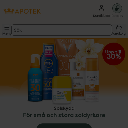
Kundklubb
Recept
Sök
Meny
Varukorg
ppa över Lista
Lista: . Innehåller 9 objekt.
Upp till 
30%
Solskydd
För små och stora soldyrkare