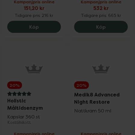
Vårt eget varumärke
25%
Kampanjpris online
Kampanjpris online
151,20 kr
532 kr
Tidigare pris:
216 kr
Tidigare pris:
665 kr
Solskydd
Upp till 30%
La Roche-Posay Anthelios Uvmune Ultra 
Priorin Kapsl
Köp
Köp
Ansiktsvård
Upp till 25%
Kosttillskott
Upp till 25%
Vårt eget varumärke
Upp till 30%
20%
20%
Medik8 Advanced
5 av 5 i omdöme
Holistic
Night Restore
Hårvård
Upp till 25%
Måltidsenzym
Nattkräm 50 ml
Kapslar 360 st
Kosttillskott
Mun- & tandvård
Upp till 30%
Kampanjpris online
Kampanjpris online