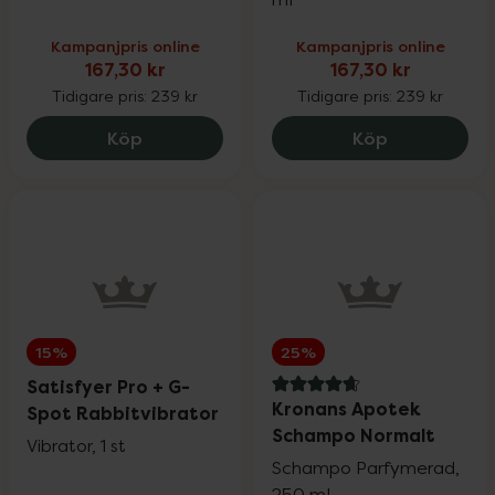
Kampanjpris online
Kampanjpris online
167,30 kr
167,30 kr
Tidigare pris:
239 kr
Tidigare pris:
239 kr
Eucerin Sun Pigment Control SPF50+, 167
EVY Technol
Köp
Köp
15%
25%
Satisfyer Pro + G-
4.7 av 5 i omdöme
Kronans Apotek
Spot Rabbitvibrator
Schampo Normalt
Vibrator, 1 st
Schampo Parfymerad,
250 ml