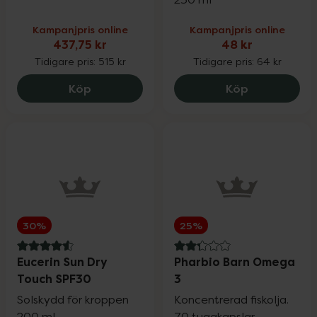
Kampanjpris online
Kampanjpris online
437,75 kr
48 kr
Tidigare pris:
515 kr
Tidigare pris:
64 kr
Satisfyer Pro + G-Spot Rabbitvibrator, 
Kronans Apo
Köp
Köp
30%
25%
4.6 av 5 i omdöme
2.3 av 5 i omdöme
Eucerin Sun Dry
Pharbio Barn Omega
Touch SPF30
3
Solskydd för kroppen
Koncentrerad fiskolja.
200 ml
70 tuggkapslar