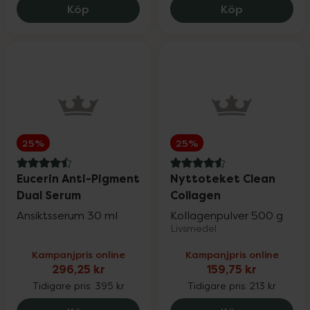
Medik8 Crystal Retinal 10, 769.6 kr.
Medik8 Cryst
Köp
Köp
Pharbio, Pikasol, Litomove, Active Care &
25%
Möllers
Physiomer
20%
Priorin
20%
25%
25%
Pureness
20%
4.5 av 5 i omdöme
4.6 av 5 i omdöme
Eucerin Anti-Pigment
Nyttoteket Clean
Dual Serum
Collagen
Ansiktsserum 30 ml
Q+A & Umberto Giannini
Kollagenpulver 500 g
25%
Livsmedel
Kampanjpris online
Kampanjpris online
RefectoCil
15%
296,25 kr
159,75 kr
Tidigare pris:
395 kr
Tidigare pris:
213 kr