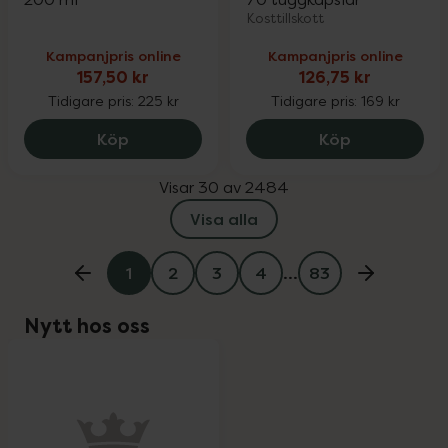
Kosttillskott
Kampanjpris online
Kampanjpris online
157,50 kr
126,75 kr
Tidigare pris:
225 kr
Tidigare pris:
169 kr
Eucerin Sun Dry Touch SPF30, 157.5 kr.
Pharbio Bar
Köp
Köp
Visar 30 av 2484
Visa alla
1
2
3
4
…
83
Nytt hos oss
oppa över Lista
Lista: . Innehåller 1 objekt.