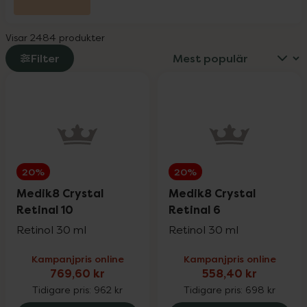
L-Argiplex veckodeal
30%
Visar 2484 produkter
Little Cirkus
25%
Filter
Medicube
25%
Medik8
20%
20%
20%
Milpro Vet
20%
Medik8 Crystal
Medik8 Crystal
Retinal 10
Retinal 6
Retinol 30 ml
Retinol 30 ml
Nioxin
25%
Kampanjpris online
Kampanjpris online
769,60 kr
558,40 kr
Nyttoteket
25%
Tidigare pris:
962 kr
Tidigare pris:
698 kr