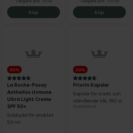
Tidigare pris:
113 kr
Tidigare pris:
709 kr
Wartner
20%
Monkids Multivitamin Jordgubb, 84.75 
Medik8 Cryst
Köp
Köp
Weleda
20%
Wella Professionals
25%
30%
20%
Wellibites
25%
4.8 av 5 i omdöme
4.7 av 5 i omdöme
La Roche-Posay
Priorin Kapslar
Anthelios Uvmune
Wild
15%
Kapslar för starkt och
Ultra Light Creme
välmående hår, 180 st
SPF 50+
Kosttillskott
Nailner och Wortie
20%
Solskydd för ansiktet
50 ml