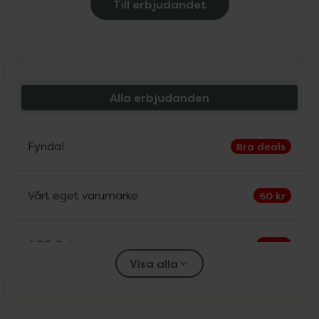
Till erbjudandet
Alla erbjudanden
Fynda!
Bra deals
Vårt eget varumärke
60 kr
ACO Sol
30%
Visa alla
Alfons Åberg
25%