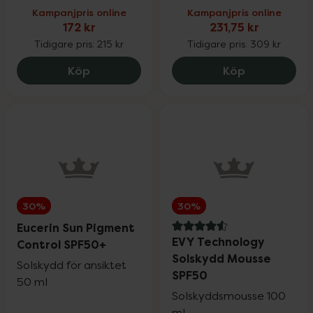
Kampanjpris online
Kampanjpris online
172 kr
231,75 kr
Tidigare pris:
215 kr
Tidigare pris:
309 kr
Hylo Gel, 172 kr.
Eucerin Ant
Köp
Köp
30%
30%
Eucerin Sun Pigment
4.6 av 5 i omdöme
EVY Technology
Control SPF50+
Solskydd Mousse
Solskydd för ansiktet
SPF50
50 ml
Solskyddsmousse 100
ml