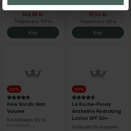
Kampanjpris online
Kampanjpris online
149,25 kr
91,50 kr
Tidigare pris:
199 kr
Tidigare pris:
122 kr
Eucerin Anti-Pigment Spot Corrector, 14
Monkids Fisk
Köp
Köp
20%
30%
4.8 av 5 i omdöme
4.8 av 5 i omdöme
New Nordic Hair
La Roche-Posay
Volume
Anthelios Hydrating
Lotion SPF 50+
Kosttillskott 90 st
Kosttillskott
Solskydd för kroppen