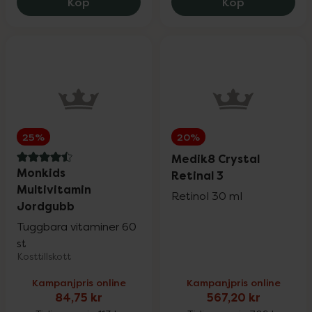
Rosenserien & Sweden Eco
Eucerin Anti-Pigment Dual Serum, 296.2
Nyttoteket C
25%
Köp
Köp
SB12
25%
Satisfyer & Viamax
15%
25%
20%
Silicea
20%
Medik8 Crystal
4.5 av 5 i omdöme
Monkids
Retinal 3
Multivitamin
St. Tropez
25%
Retinol 30 ml
Jordgubb
Tuggbara vitaminer 60
Superfruit
20%
st
Kosttillskott
Kampanjpris online
Kampanjpris online
Trixie
20%
84,75 kr
567,20 kr