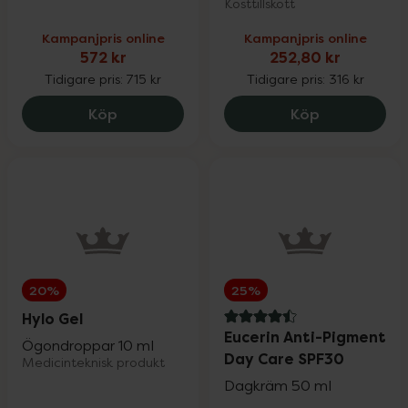
Kosttillskott
Kampanjpris online
Kampanjpris online
572 kr
252,80 kr
Tidigare pris:
715 kr
Tidigare pris:
316 kr
Medik8 C-Tetra Luxe Serum, 572 kr.
Holistic D3-
Köp
Köp
20%
25%
Hylo Gel
4.5 av 5 i omdöme
Eucerin Anti-Pigment
Ögondroppar 10 ml
Day Care SPF30
Medicinteknisk produkt
Dagkräm 50 ml