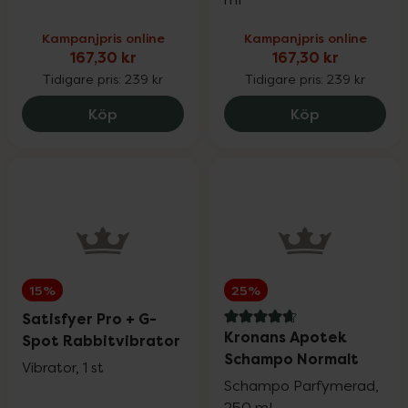
Kampanjpris online
Kampanjpris online
167,30 kr
167,30 kr
Tidigare pris:
239 kr
Tidigare pris:
239 kr
Eucerin Sun Pigment Control SPF50+, 167
EVY Technol
Köp
Köp
15%
25%
Satisfyer Pro + G-
4.7 av 5 i omdöme
Kronans Apotek
Spot Rabbitvibrator
Schampo Normalt
Vibrator, 1 st
Schampo Parfymerad,
250 ml