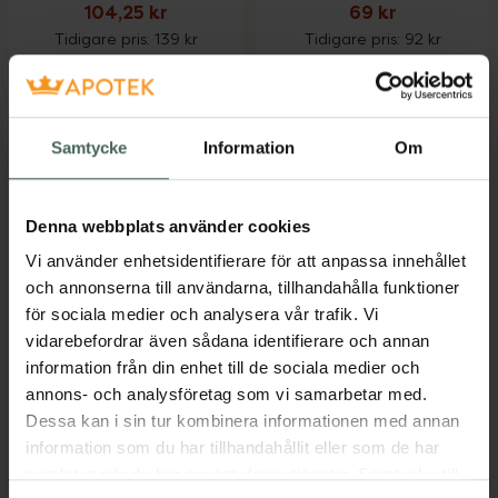
104,25 kr
69 kr
Tidigare pris:
139 kr
Tidigare pris:
92 kr
SB12 Duo, 104.25 kr.
Kronans Apo
Köp
Köp
Samtycke
Information
Om
Denna webbplats använder cookies
Vi använder enhetsidentifierare för att anpassa innehållet
och annonserna till användarna, tillhandahålla funktioner
25%
25%
för sociala medier och analysera vår trafik. Vi
Kronans Apotek
4.2 av 5 i omdöme
vidarebefordrar även sådana identifierare och annan
Kronans Apotek
Hårspray
information från din enhet till de sociala medier och
Ansiktsvatten Torr &
Oparfymerad
annons- och analysföretag som vi samarbetar med.
Normal hy
Viktlös hårspray 250 ml
Dessa kan i sin tur kombinera informationen med annan
Ansiktsvatten
information som du har tillhandahållit eller som de har
Oparfymerad, 200 ml
samlat in när du har använt deras tjänster. Samtycke till