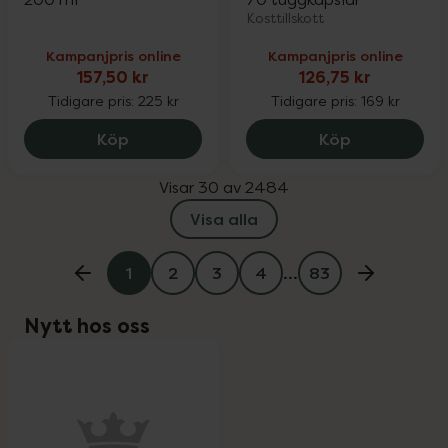
Kosttillskott
Kampanjpris online
Kampanjpris online
157,50 kr
126,75 kr
Tidigare pris:
225 kr
Tidigare pris:
169 kr
Eucerin Sun Dry Touch SPF30, 157.5 kr.
Pharbio Bar
Köp
Köp
Visar 30 av 2484
Visa alla
1
2
3
4
…
83
Nytt hos oss
oppa över Lista
Lista: . Innehåller 1 objekt.