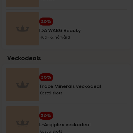
Holistic
20%
20%
IDA WARG Beauty
IDA WARG Beauty
20%
Hud- & hårvård
IsaDora
3 för 2
Veckodeals
iWhite
20%
30%
Trace Minerals veckodeal
Klimadynon
20%
Kosttillskott
La'dor
20%
30%
L-Argiplex veckodeal
Kosttillskott