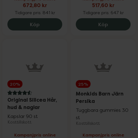
672,80 kr
517,60 kr
Sår, bett & stick
Upp till 30%
Tidigare pris:
841 kr
Tidigare pris:
647 kr
Holistic Måltidsenzym, 672.8 kr.
Medik8 Adva
Köp
Köp
Hand- & fotvård
Upp till 30%
För våra klubbmedlemmar
Nyheter
20%
25%
Monkids Barn Järn
4.6 av 5 i omdöme
Original Silicea Hår,
Persika
hud & naglar
Tuggbara gummies 30
Kapslar 90 st
st
Varumärken
Kosttillskott
Kosttillskott
Kampanjpris online
Kampanjpris online