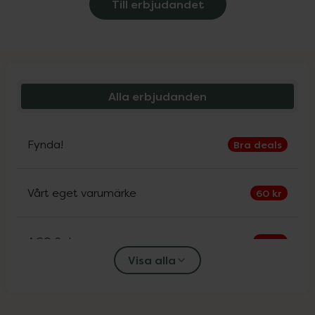
Till erbjudandet
Alla erbjudanden
Fynda!
Bra deals
Vårt eget varumärke
60 kr
ACO Sol
30%
Visa alla
Alfons Åberg
25%