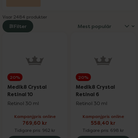
L-Argiplex veckodeal
30%
Visar 2484 produkter
Little Cirkus
25%
Filter
Medicube
25%
Medik8
20%
20%
20%
Milpro Vet
20%
Medik8 Crystal
Medik8 Crystal
Retinal 10
Retinal 6
Retinol 30 ml
Retinol 30 ml
Nioxin
25%
Kampanjpris online
Kampanjpris online
769,60 kr
558,40 kr
Nyttoteket
25%
Tidigare pris:
962 kr
Tidigare pris:
698 kr