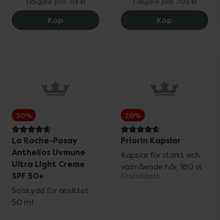
Tidigare pris:
113 kr
Tidigare pris:
709 kr
Wartner
20%
Monkids Multivitamin Jordgubb, 84.75 
Medik8 Cryst
Köp
Köp
Weleda
20%
Wella Professionals
25%
30%
20%
Wellibites
25%
4.8 av 5 i omdöme
4.7 av 5 i omdöme
La Roche-Posay
Priorin Kapslar
Anthelios Uvmune
Wild
15%
Kapslar för starkt och
Ultra Light Creme
välmående hår, 180 st
SPF 50+
Kosttillskott
Nailner och Wortie
20%
Solskydd för ansiktet
50 ml