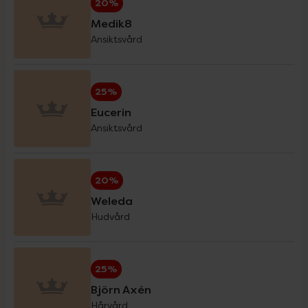
20%
Medik8
Ansiktsvård
Eucerin Sol
30%
25%
Forest Kids
20%
Eucerin
Ansiktsvård
GetTested
15%
20%
Hansaplast
20%
Weleda
Hudvård
Haruharu Wonder
20%
25%
Helhetshälsa
20%
Björn Axén
Hårvård