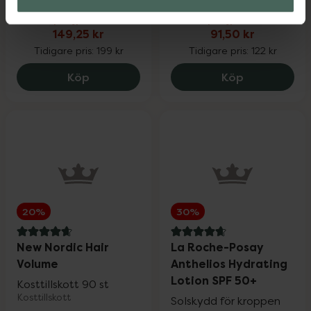
Kampanjpris online
Kampanjpris online
149,25 kr
91,50 kr
Tidigare pris:
199 kr
Tidigare pris:
122 kr
Eucerin Anti-Pigment Spot Corrector, 14
Monkids Fisk
Köp
Köp
20%
30%
4.8 av 5 i omdöme
4.8 av 5 i omdöme
New Nordic Hair
La Roche-Posay
Volume
Anthelios Hydrating
Lotion SPF 50+
Kosttillskott 90 st
Kosttillskott
Solskydd för kroppen