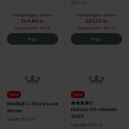
250 ml
Kampanjpris online
Kampanjpris online
344,80 kr
202,30 kr
Tidigare pris:
431 kr
Tidigare pris:
289 kr
New Nordic Hair Volume, 344.8 kr.
La Roche-Po
Köp
Köp
20%
20%
Medik8 C-Tetra Luxe
4.4 av 5 i omdöme
Holistic D3-vitamin
Serum
2000
Serum 30 ml
Kapslar 360 st