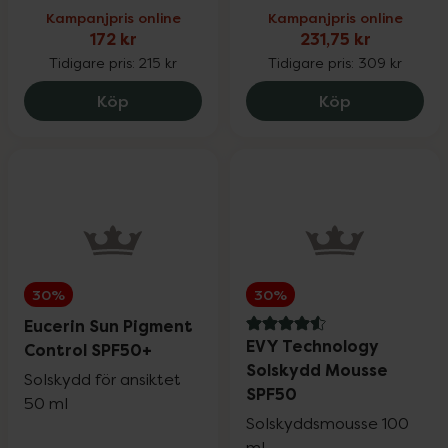
Kampanjpris online
Kampanjpris online
172 kr
231,75 kr
Tidigare pris:
215 kr
Tidigare pris:
309 kr
Hylo Gel, 172 kr.
Eucerin Ant
Köp
Köp
30%
30%
Eucerin Sun Pigment
4.6 av 5 i omdöme
EVY Technology
Control SPF50+
Solskydd Mousse
Solskydd för ansiktet
SPF50
50 ml
Solskyddsmousse 100
ml