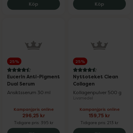
Medik8 Crystal Retinal 10, 769.6 kr.
Medik8 Cryst
Köp
Köp
Pharbio, Pikasol, Litomove, Active Care &
25%
Möllers
Physiomer
20%
Priorin
20%
25%
25%
Pureness
20%
4.5 av 5 i omdöme
4.6 av 5 i omdöme
Eucerin Anti-Pigment
Nyttoteket Clean
Dual Serum
Collagen
Ansiktsserum 30 ml
Q+A & Umberto Giannini
Kollagenpulver 500 g
25%
Livsmedel
Kampanjpris online
Kampanjpris online
RefectoCil
15%
296,25 kr
159,75 kr
Tidigare pris:
395 kr
Tidigare pris:
213 kr