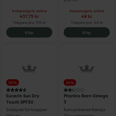
Kampanjpris online
Kampanjpris online
437,75 kr
48 kr
Tidigare pris:
515 kr
Tidigare pris:
64 kr
Satisfyer Pro + G-Spot Rabbitvibrator, 
Kronans Apo
Köp
Köp
30%
25%
4.6 av 5 i omdöme
2.3 av 5 i omdöme
Eucerin Sun Dry
Pharbio Barn Omega
Touch SPF30
3
Solskydd för kroppen
Koncentrerad fiskolja.
200 ml
70 tuggkapslar