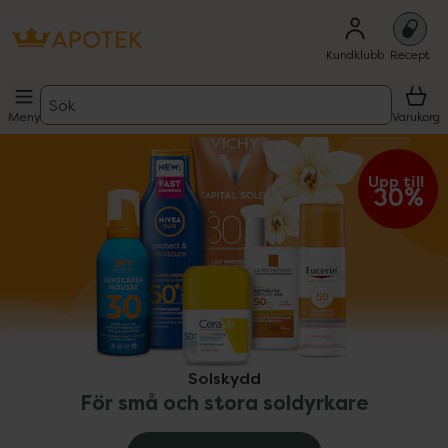
Kundklubb
Recept
Sök
Meny
Varukorg
ppa över Lista
Lista: . Innehåller 9 objekt.
Upp till 
30%
Solskydd
För små och stora soldyrkare