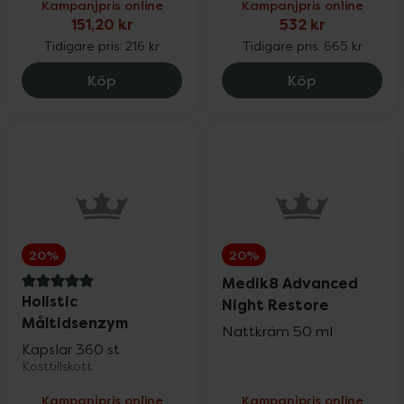
Vårt eget varumärke
25%
Kampanjpris online
Kampanjpris online
151,20 kr
532 kr
Tidigare pris:
216 kr
Tidigare pris:
665 kr
Solskydd
Upp till 30%
La Roche-Posay Anthelios Uvmune Ultra 
Priorin Kapsl
Köp
Köp
Ansiktsvård
Upp till 25%
Kosttillskott
Upp till 25%
Vårt eget varumärke
Upp till 30%
20%
20%
Medik8 Advanced
5 av 5 i omdöme
Holistic
Night Restore
Hårvård
Upp till 25%
Måltidsenzym
Nattkräm 50 ml
Kapslar 360 st
Kosttillskott
Mun- & tandvård
Upp till 30%
Kampanjpris online
Kampanjpris online