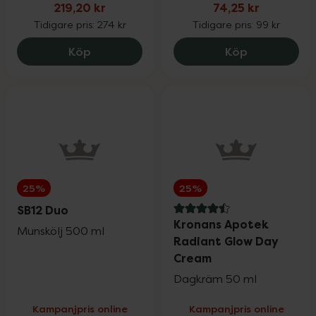
219,20 kr
74,25 kr
Tidigare pris:
274 kr
Tidigare pris:
99 kr
Fynda
Original Silicea Hår, hud & naglar, 219.2 
Monkids Barn
Köp
Köp
25%
25%
SB12 Duo
4.5 av 5 i omdöme
Kronans Apotek
Munskölj 500 ml
Radiant Glow Day
Cream
Dagkräm 50 ml
Kampanjpris online
Kampanjpris online