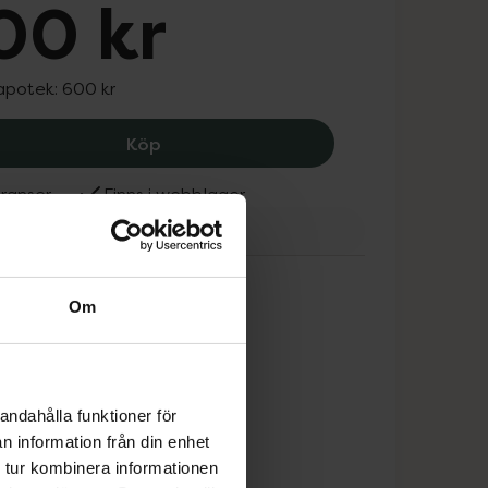
00 kr
 apotek:
600 kr
Epitact PHYSIOstrap Sport knästöd L
Köp
ranser
Finns i webblager
act
Om
andahålla funktioner för
n information från din enhet
 tur kombinera informationen