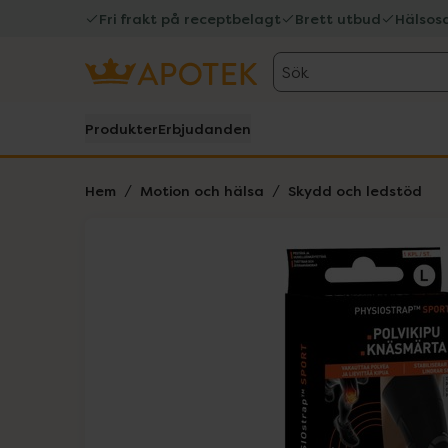
Fri frakt på receptbelagt
Brett utbud
Hälsos
Sök
Produkter
Erbjudanden
Hem
Motion och hälsa
Skydd och ledstöd
Hoppa över Lista
Lista: . Innehåller 1 objekt.