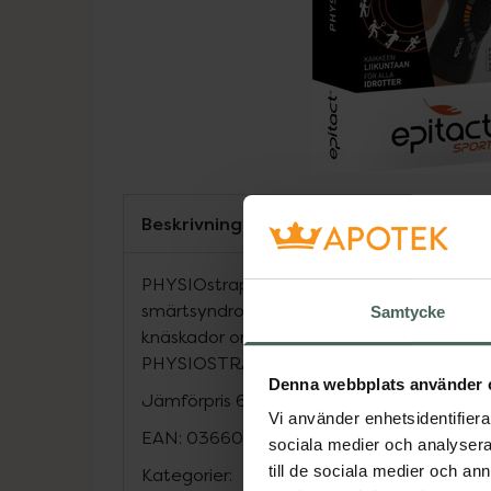
Beskrivning
PHYSIOstrap™ lindrar knäskålsproblem so
smärtsyndrom (PFSS), instabil knäskål och 
Samtycke
knäskador orsakar problem som sköra liga
PHYSIOSTRAP stabilitet till leden när du bö
Denna webbplats använder 
Jämförpris
600 kr
/
st
Vi använder enhetsidentifierar
EAN:
03660396020180
sociala medier och analysera 
till de sociala medier och a
Kategorier: