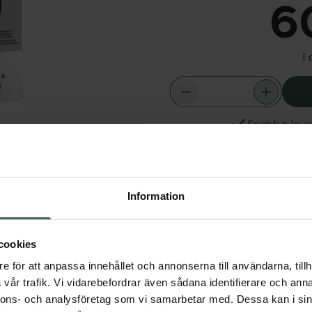
6
I
Snabba leve
Dölj
Fler produkter från Epit
m patellofemoralt
Aktuella erbjudanden
patellatendinit. Då
Information
ment och artros ger
rjar idrotta igen.
cookies
e för att anpassa innehållet och annonserna till användarna, tillh
vår trafik. Vi vidarebefordrar även sådana identifierare och anna
nnons- och analysföretag som vi samarbetar med. Dessa kan i sin