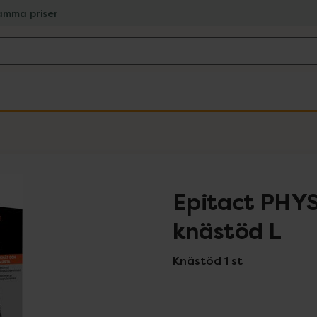
amma priser
Epitact PHYS
knästöd L
Knästöd 1 st