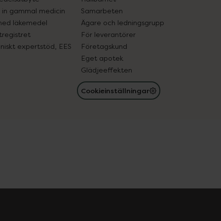
in gammal medicin
Samarbeten
med läkemedel
Ägare och ledningsgrupp
registret
För leverantörer
oniskt expertstöd, EES
Företagskund
Eget apotek
Glädjeeffekten
Cookieinställningar