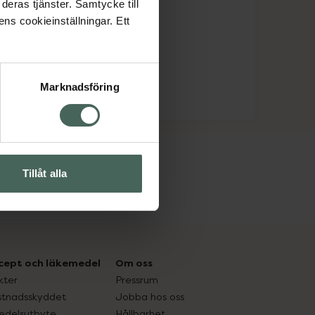
deras tjänster. Samtycke till
ens cookieinställningar. Ett
Marknadsföring
Tillåt alla
cept och läkemedel
Om oss
kter
Pressrum
tnadsskyddet
Jobba hos oss
edelsutbyte
Hållbarhet