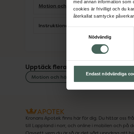
med annan information som du 
Motion och hälsa
Skydd och ledstöd
cookies är frivilligt och du k
återkallat samtycke påverkar 
Instruktioner
Samtyckesval
Nödvändig
Upptäck flera produkter inom
Endast nödvändiga co
Motion och hälsa
Skydd och ledst
Kronans Apotek finns här för dig. Du hittar oss fr
till Lappland i norr, och online i mobilen och på d
Oavsett vem du är så är det vårt uppdrag att hjä