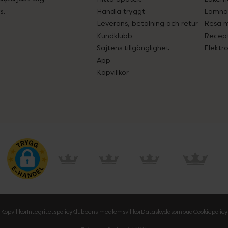
s.
Handla tryggt
Lämna 
Leverans, betalning och retur
Resa 
Kundklubb
Recept
Sajtens tillgänglighet
Elektr
App
Köpvillkor
Köpvillkor
Integritetspolicy
Klubbens medlemsvillkor
Dataskyddsombud
Cookiepolicy