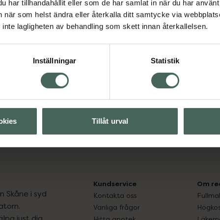
har tillhandahållit eller som de har samlat in när du har använt 
an när som helst ändra eller återkalla ditt samtycke via webbplats
inte lagligheten av behandling som skett innan återkallelsen.
Visa
Inställningar
Statistik
okies
Tillåt urval
öd
Kundservice
Om re
ån Skåne i syd
Kontakta oss
Fullma
atorn.
Vanliga frågor
Högkos
lpa just dig
Hitta apotek
Läkem