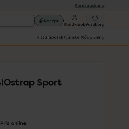
Företagskund
Recept
Kundklubb
Varukorg
Hitta apotek
Tjänster
Rådgivning
IOstrap Sport
Pris online