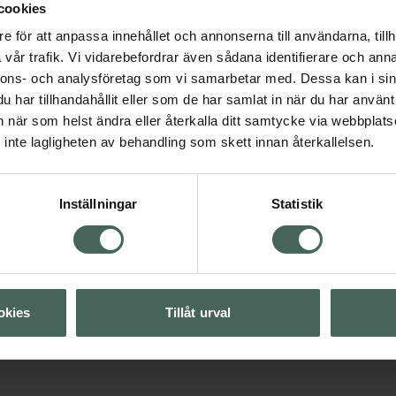
cookies
e för att anpassa innehållet och annonserna till användarna, tillh
vår trafik. Vi vidarebefordrar även sådana identifierare och anna
4.6 av 5 i omdöme
Emma S Fresh
nnons- och analysföretag som vi samarbetar med. Dessa kan i sin
Grapefruit and Lilie
ka produkter
har tillhandahållit eller som de har samlat in när du har använt 
Lotion
an när som helst ändra eller återkalla ditt samtycke via webbplats
Body Lotion 350 ml
inte lagligheten av behandling som skett innan återkallelsen.
Visa
Pris online
199 kr
Inställningar
Statistik
Visa
Köp båda för
:
368 kr
Visa
okies
Tillåt urval