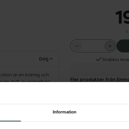
1
I
Dölj
Snabba leve
Lotion är en krämig och
Fler produkter från Emm
nde doft av grapefrukt,
Aktuella erbjudanden
opp energi. Närande
Köps ofta tills
damianöt och sheafrukter
yddande antioxidanter
Information
bättrar fuktbalansen.