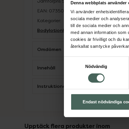
Jämförpris
568,57 kr
/
l
Denna webbplats använder 
EAN:
07350053041202
Vi använder enhetsidentifierar
sociala medier och analysera 
Kategorier:
till de sociala medier och a
Bodylotion
Hudvård
Kroppsvård
Vegans
med annan information som du 
cookies är frivilligt och du k
återkallat samtycke påverkar 
Omdömen
Samtyckesval
Nödvändig
Innehåll
Instruktioner
Endast nödvändiga co
Upptäck flera produkter inom