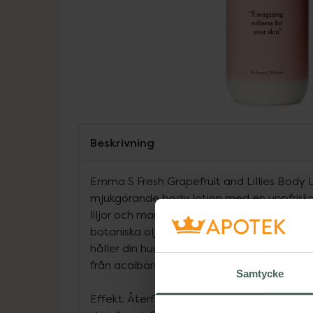
Beskrivning
Emma S Fresh Grapefruit and Lillies Body 
mjukgörande body lotion med en uppfriska
liljor och mandarin som ger dig och din kr
botaniska oljor från kokos, aprikos, maca
håller din hud mjuk och len. Innehåller sk
från acaibäret samt Vitamin E. 350 ml.
Samtycke
Effekt: Återfuktande, mjukgörande och för