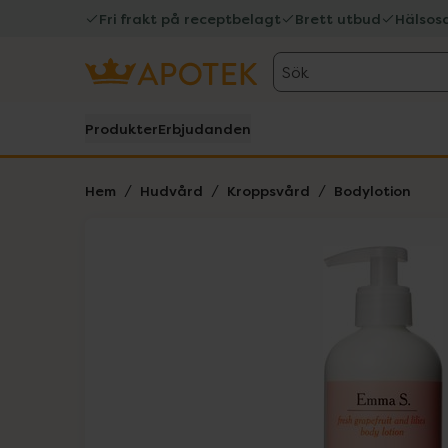
Fri frakt på receptbelagt
Brett utbud
Hälsos
Sök
Produkter
Erbjudanden
Hem
Hudvård
Kroppsvård
Bodylotion
Hoppa över Lista
Lista: . Innehåller 1 objekt.