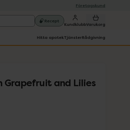
Företagskund
Recept
Kundklubb
Varukorg
Hitta apotek
Tjänster
Rådgivning
 Grapefruit and Lilies