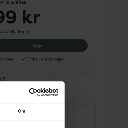
Pris online
99 kr
 apotek:
199 kr
Emma S Fresh Grapefruit and Lilies Lo
Köp
ranser
Finns i webblager
a S
ammans
Om