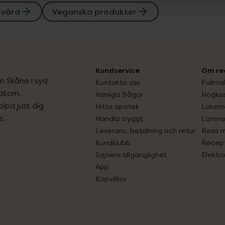
svård
Veganska produkter
Kundservice
Om re
ån Skåne i syd
Kontakta oss
Fullma
atorn.
Vanliga frågor
Högkos
lpa just dig
Hitta apotek
Läkem
s.
Handla tryggt
Lämna 
Leverans, betalning och retur
Resa 
Kundklubb
Recept
Sajtens tillgänglighet
Elektr
App
Köpvillkor