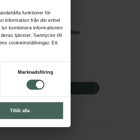
andahålla funktioner för
n information från din enhet
4.7 av 5 i omdöme
Emma S Fresh
 tur kombinera informationen
s
Grapefruit and Lilies
deras tjänster. Samtycke till
Body Wash
ens cookieinställningar. Ett
Body Wash 350 ml
Pris online
169 kr
Marknadsföring
Köp båda
Tillåt alla