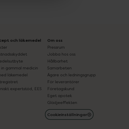
cept och läkemedel
Om oss
kter
Pressrum
tnadsskyddet
Jobba hos oss
edelsutbyte
Hållbarhet
in gammal medicin
Samarbeten
med läkemedel
Ägare och ledningsgrupp
registret
För leverantörer
oniskt expertstöd, EES
Företagskund
Eget apotek
Glädjeeffekten
Cookieinställningar