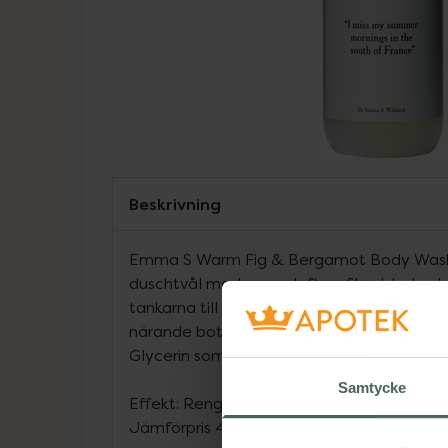
Beskrivning
Emma S Warm Fig & Bergamot Body Wash
duschtvål med varm doft av fikonblad oc
tankarna till en varm sommarmorgon i södr
närande botaniska oljor från sheafrukt 
Glycerin som hindrar huden från att torka u
Samtycke
Effekt: Rengörande, återfuktande och up
Jämförpris
482,86 kr
/
l