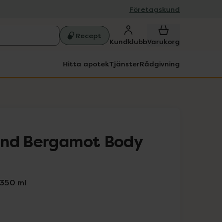
Företagskund
Recept
Kundklubb
Varukorg
Hitta apotek
Tjänster
Rådgivning
and Bergamot Body
350 ml