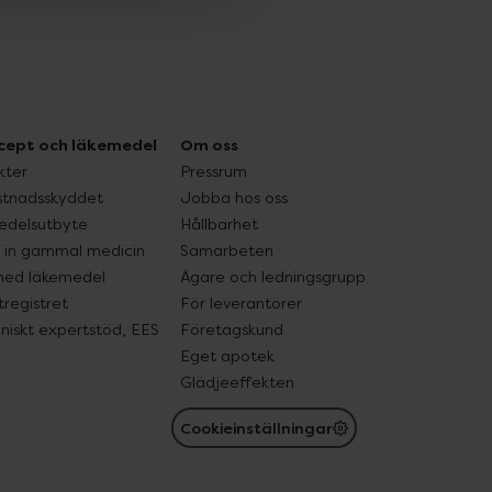
cept och läkemedel
Om oss
kter
Pressrum
tnadsskyddet
Jobba hos oss
edelsutbyte
Hållbarhet
in gammal medicin
Samarbeten
med läkemedel
Ägare och ledningsgrupp
registret
För leverantörer
oniskt expertstöd, EES
Företagskund
Eget apotek
Glädjeeffekten
Cookieinställningar