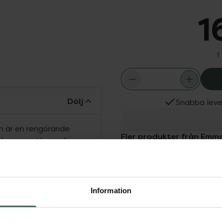
1
I
Dölj
Snabba leve
 är en rengörande
Fler produkter från Emm
h bergamott som för
Aktuella erbjudanden
a Frankrike. Berikad med
Köps ofta tills
och macadamianöt samt
t. 350 ml.
Information
pfräschande.