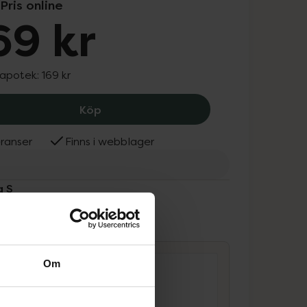
Pris online
69 kr
 apotek:
169 kr
Emma S Fig and Bergamot Body Wash,
Köp
ranser
Finns i webblager
a S
ammans
Om