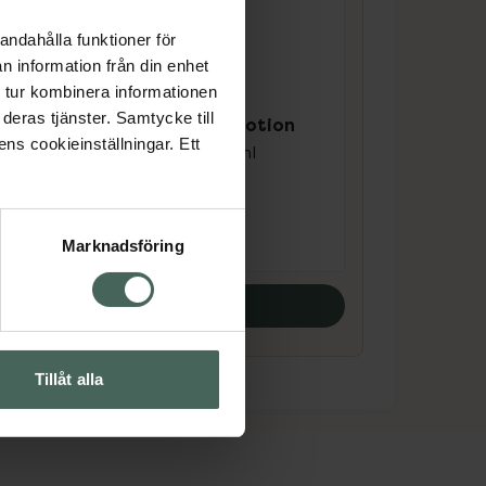
andahålla funktioner för
n information från din enhet
4.5 av 5 i omdöme
 tur kombinera informationen
Emma S Fig and
h
deras tjänster. Samtycke till
Bergamot Body Lotion
l.
ens cookieinställningar. Ett
Body Lotion. 350 ml
Pris online
199 kr
Marknadsföring
Köp båda
Tillåt alla