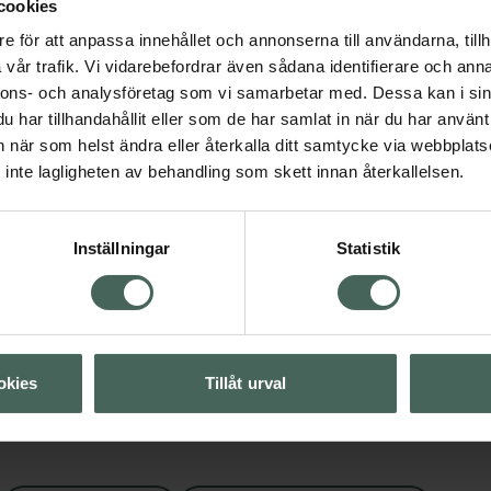
cookies
e för att anpassa innehållet och annonserna till användarna, tillh
vår trafik. Vi vidarebefordrar även sådana identifierare och anna
4.3 av 5 i omdöme
Emma S Fig and
rd
Veganska produkter
nnons- och analysföretag som vi samarbetar med. Dessa kan i sin
Bergamot Body Was
har tillhandahållit eller som de har samlat in när du har använt 
Rengörande kroppstvå
an när som helst ändra eller återkalla ditt samtycke via webbplats
Visa
350 ml
inte lagligheten av behandling som skett innan återkallelsen.
Pris online
Visa
169 kr
Inställningar
Statistik
Köp båda för
:
Visa
368 kr
okies
Tillåt urval