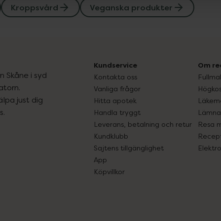
Kroppsvård
Veganska produkter
Kundservice
Om re
ån Skåne i syd
Kontakta oss
Fullma
atorn.
Vanliga frågor
Högkos
lpa just dig
Hitta apotek
Läkem
s.
Handla tryggt
Lämna 
Leverans, betalning och retur
Resa 
Kundklubb
Recept
Sajtens tillgänglighet
Elektr
App
Köpvillkor