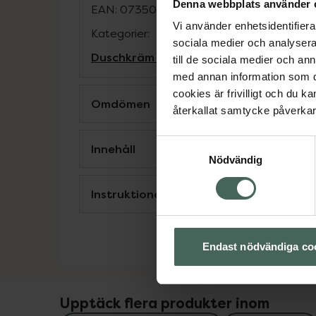
Denna webbplats använder 
EAN:
07350053041240
Vi använder enhetsidentifierar
Kategorier:
sociala medier och analysera 
Duschkräm och -olja
Hudvård
Kroppsvå
till de sociala medier och a
med annan information som du 
cookies är frivilligt och du k
Omdömen
återkallat samtycke påverkar 
Samtyckesval
Innehåll
Nödvändig
Instruktioner
Endast nödvändiga co
Upptäck flera produkter inom