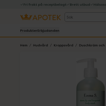
Fri frakt på receptbelagt
Brett utbud
Hälsos
Sök
Produkter
Erbjudanden
Hem
Hudvård
Kroppsvård
Duschkräm och 
Hoppa över Lista
Lista: . Innehåller 1 objekt.