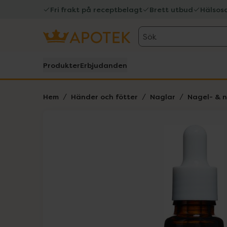
Fri frakt på receptbelagt
Brett utbud
Hälsos
Sök
Produkter
Erbjudanden
Hem
Händer och fötter
Naglar
Nagel- & 
Hoppa över Lista
Lista: . Innehåller 3 objekt.