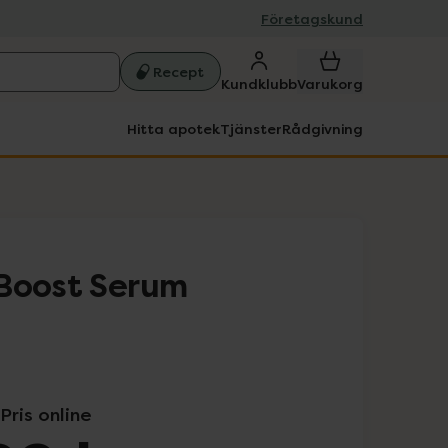
Företagskund
Recept
Kundklubb
Varukorg
Hitta apotek
Tjänster
Rådgivning
 Boost Serum
Pris online