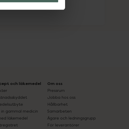
cept och läkemedel
Om oss
kter
Pressrum
tnadsskyddet
Jobba hos oss
edelsutbyte
Hållbarhet
in gammal medicin
Samarbeten
med läkemedel
Ägare och ledningsgrupp
registret
För leverantörer