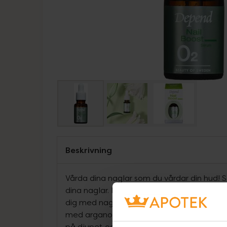
Beskrivning
Vårda dina naglar som du vårdar din hud! 
dina naglar. Nail Boost Serum är ett inten
dig med naglar som är torra, spruckna, mjuka
med arganolja, vitamin E och vegetabiliskt
på djupet och främjar nagelns tillväxt sam