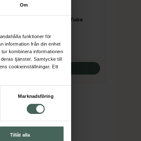
Om
4 av 5 i omdöme
Depend Grape &
Avocado Nail Oil Tube
Nagelolja 5 ml
andahålla funktioner för
Pris online
n information från din enhet
79 kr
 tur kombinera informationen
deras tjänster. Samtycke till
ens cookieinställningar. Ett
Köp båda
Marknadsföring
Tillåt alla