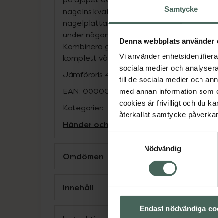
Samtycke
nagelns kvalitet. Serumet absorberas lätt 
nagelplattan. Applicera på nagel och nage
under någon minut. För bästa effekt, låt v
Denna webbplats använder 
Kombinera gärna med Grape & Acovaco Nai
Vi använder enhetsidentifierar
komplett vårdrutin. Innehåller 10 ml.
sociala medier och analysera 
Jämförpris
43 kr
/
st
till de sociala medier och a
EAN:
00000073208419
med annan information som du 
cookies är frivilligt och du k
Kategorier:
återkallat samtycke påverkar 
Händer och fötter
Nagel- & nagelband
Samtyckesval
Nödvändig
Omdömen
Innehåll
Endast nödvändiga co