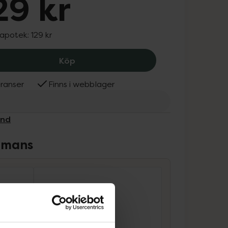
29 kr
 apotek:
129 kr
Depend Nail Boost Serum, 129 kr.
Köp
ranser
Finns i webblager
end
ammans