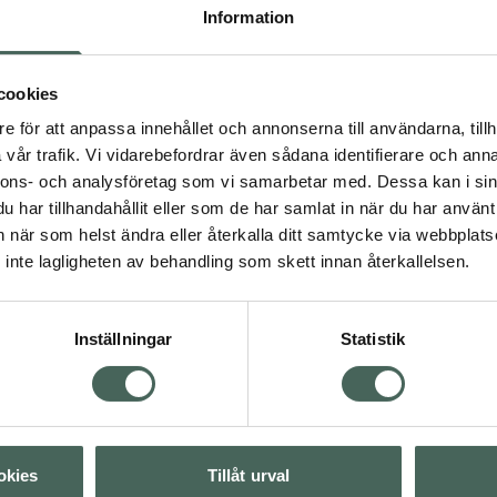
Information
och tränger snabbt in i
2.5 av 5 i omdöme
Depend Nail Boost
lrot och massera in
Serum
erka under natten.
cookies
Nagelserum 10 ml
l Oil på dagen för en
e för att anpassa innehållet och annonserna till användarna, tillh
Pris online
vår trafik. Vi vidarebefordrar även sådana identifierare och anna
129 kr
nnons- och analysföretag som vi samarbetar med. Dessa kan i sin
har tillhandahållit eller som de har samlat in när du har använt 
Köp båda för
:
an när som helst ändra eller återkalla ditt samtycke via webbplats
208 kr
inte lagligheten av behandling som skett innan återkallelsen.
svård
Naglar
Naglar
Inställningar
Statistik
Visa
Visa
okies
Tillåt urval