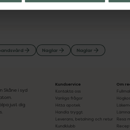
Visa
bandsvård
Naglar
Naglar
Kundservice
Om re
ån Skåne i syd
Kontakta oss
Fullma
atorn.
Vanliga frågor
Högkos
lpa just dig
Hitta apotek
Läkem
s.
Handla tryggt
Lämna 
Leverans, betalning och retur
Resa 
Kundklubb
Recept