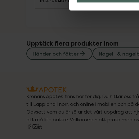
Instruktioner
Upptäck flera produkter inom
Händer och fötter
Nagel- & nagel
Kronans Apotek finns här för dig. Du hittar oss fr
till Lappland i norr, och online i mobilen och på d
Oavsett vem du är så är det vårt uppdrag att hjä
att må lite bättre. Välkommen att prata med os