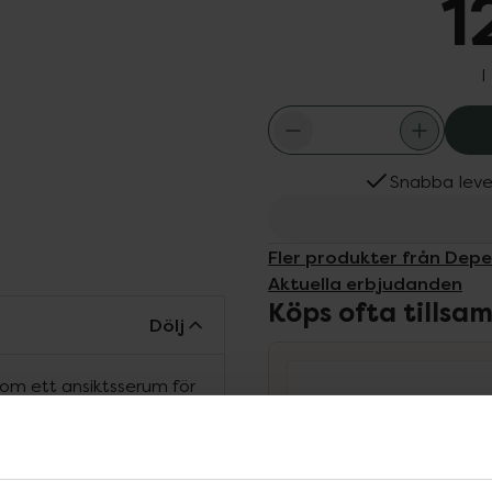
1
I
Snabba leve
Fler produkter från Dep
Aktuella erbjudanden
Köps ofta tills
Dölj
Som ett ansiktsserum för
sivt vårdande serum för
 eller flisar sig. Berikat
 keratin som återfuktar
t stärker och förbättrar