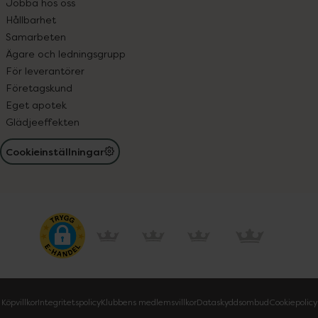
Jobba hos oss
Hållbarhet
Samarbeten
Ägare och ledningsgrupp
För leverantörer
Företagskund
Eget apotek
Glädjeeffekten
Cookieinställningar
Köpvillkor
Integritetspolicy
Klubbens medlemsvillkor
Dataskyddsombud
Cookiepolicy