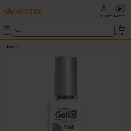
Kundklubb
Recept
Sök
Meny
Varukorg
Hem
Hoppa över Lista
Lista: . Innehåller 1 objekt.