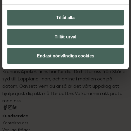
Innehåll
Visa
Tillåt alla
Instruktioner
Visa
Tillåt urval
Endast nödvändiga cookies
Kronans Apotek finns här för dig. Du hittar oss från Skåne i
syd till Lappland i norr, och online i mobilen och på
datorn. Oavsett vem du är så är det vårt uppdrag att
hjälpa just dig att må lite bättre. Välkommen att prata
med oss.
Kundservice
Kontakta oss
Vanliga frågor