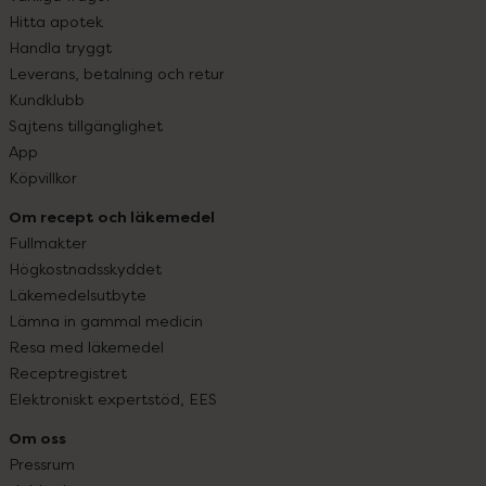
Hitta apotek
Handla tryggt
Leverans, betalning och retur
Kundklubb
Sajtens tillgänglighet
App
Köpvillkor
Om recept och läkemedel
Fullmakter
Högkostnadsskyddet
Läkemedelsutbyte
Lämna in gammal medicin
Resa med läkemedel
Receptregistret
Elektroniskt expertstöd, EES
Om oss
Pressrum