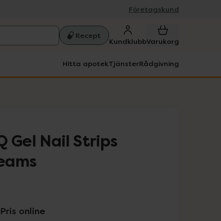
Företagskund
Recept
Kundklubb
Varukorg
Hitta apotek
Tjänster
Rådgivning
 Gel Nail Strips
reams
Pris online