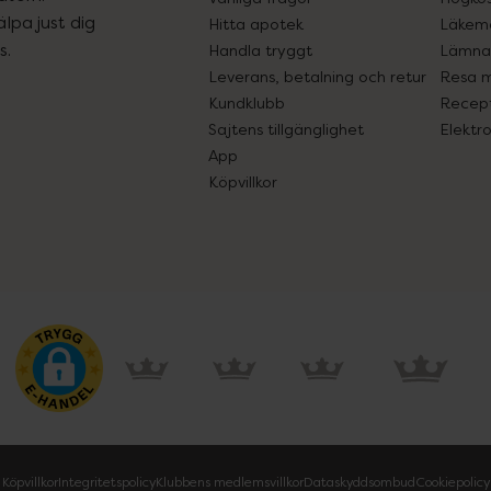
lpa just dig
Hitta apotek
Läkem
s.
Handla tryggt
Lämna 
Leverans, betalning och retur
Resa 
Kundklubb
Recept
Sajtens tillgänglighet
Elektr
App
Köpvillkor
Köpvillkor
Integritetspolicy
Klubbens medlemsvillkor
Dataskyddsombud
Cookiepolicy