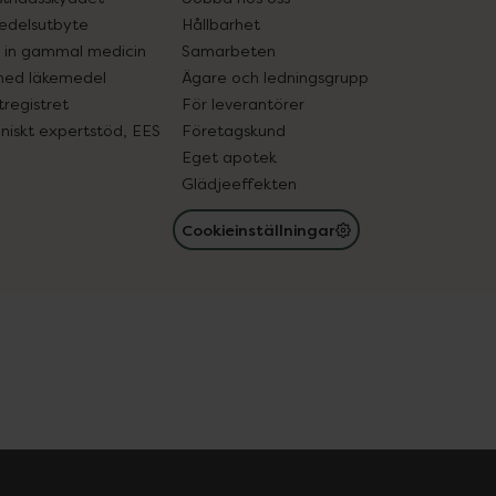
edelsutbyte
Hållbarhet
in gammal medicin
Samarbeten
med läkemedel
Ägare och ledningsgrupp
registret
För leverantörer
oniskt expertstöd, EES
Företagskund
Eget apotek
Glädjeeffekten
Cookieinställningar