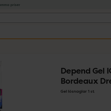
amma priser
Depend Gel IQ
Bordeaux D
Gel lösnaglar 1 st