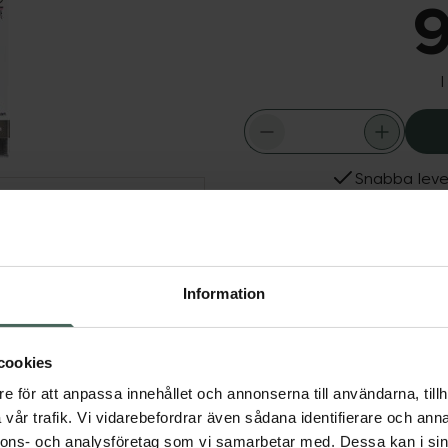
9
I
Snabba leve
Dölj
Fler produkter från Dep
perglans och
Aktuella erbjudanden
u snabbt och enkelt en
Information
 Stripsen är tillverkade
dagar. Enkla att
cookies
e för att anpassa innehållet och annonserna till användarna, tillh
vår trafik. Vi vidarebefordrar även sådana identifierare och anna
nnons- och analysföretag som vi samarbetar med. Dessa kan i sin