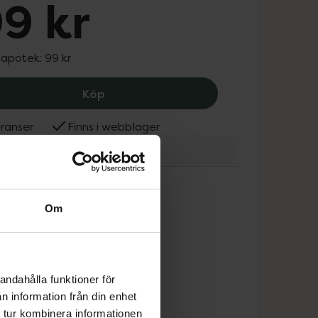
9 kr
 apotek:
99 kr
Depend Gel IQ Gel Nail Strips Bordea
Köp
ranser
Finns i webblager
end
Om
andahålla funktioner för
n information från din enhet
 tur kombinera informationen