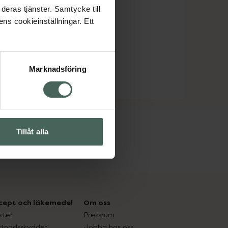
deras tjänster. Samtycke till
ens cookieinställningar. Ett
Marknadsföring
Tillåt alla
cept och läkemedel
Om oss
kter
Pressrum
tnadsskyddet
Jobba hos oss