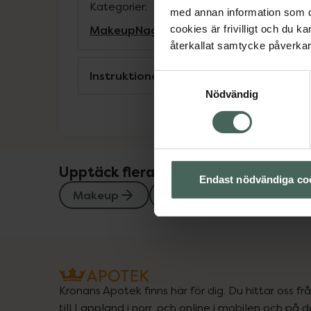
Kategorier:
med annan information som du 
Makeup
Naglar
Naglar
cookies är frivilligt och du k
återkallat samtycke påverkar 
Instruktioner
Samtyckesval
Nödvändig
Upptäck flera produkter inom
Endast nödvändiga co
Makeup
Naglar
Naglar
Kronans Apotek finns här för dig. Du hittar oss fr
till Lappland i norr, och online i mobilen och på d