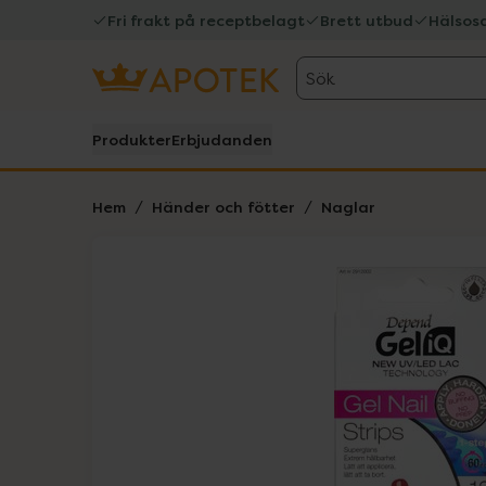
Fri frakt på receptbelagt
Brett utbud
Hälsos
Sök
Produkter
Erbjudanden
Hem
Händer och fötter
Naglar
Hoppa över Lista
Lista: . Innehåller 1 objekt.