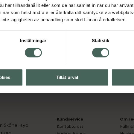
har tillhandahållit eller som de har samlat in när du har använt 
an när som helst ändra eller återkalla ditt samtycke via webbplats
inte lagligheten av behandling som skett innan återkallelsen.
Visa
Inställningar
Statistik
okies
Tillåt urval
Kundservice
Om re
ån Skåne i syd
Kontakta oss
Fullma
atorn.
Vanliga frågor
Högkos