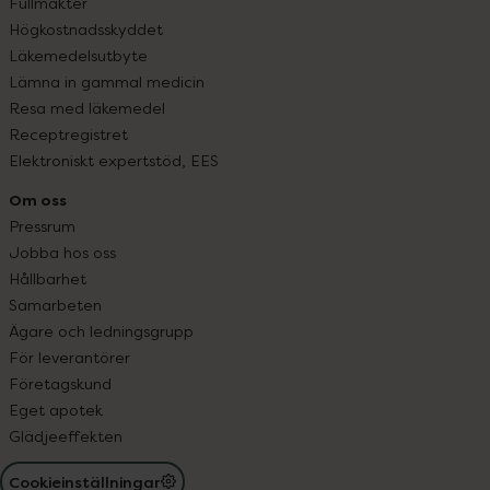
Fullmakter
Högkostnadsskyddet
Läkemedelsutbyte
Lämna in gammal medicin
Resa med läkemedel
Receptregistret
Elektroniskt expertstöd, EES
Om oss
Pressrum
Jobba hos oss
Hållbarhet
Samarbeten
Ägare och ledningsgrupp
För leverantörer
Företagskund
Eget apotek
Glädjeeffekten
Cookieinställningar