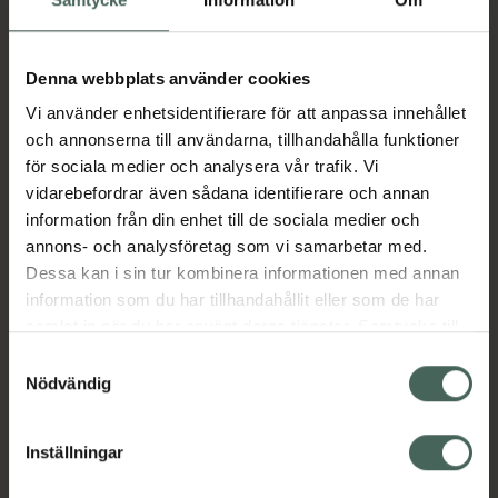
Flerfaldigt prisbelönt intimtvål med skonsam
formula som ger en silkeslen känsla.
Denna webbplats använder cookies
Speciellt framtagen för att bibehålla vulvans
naturliga pH värde (pH 5).
Vi använder enhetsidentifierare för att anpassa innehållet
och annonserna till användarna, tillhandahålla funktioner
Doft: Violet Cotton
för sociala medier och analysera vår trafik. Vi
vidarebefordrar även sådana identifierare och annan
Dryg formula som håller länge
information från din enhet till de sociala medier och
Utvecklad av kvinnliga läkare och gynekologer
annons- och analysföretag som vi samarbetar med.
100% vegansk
Dessa kan i sin tur kombinera informationen med annan
Jämförpris
1,91 kr
/
ml
information som du har tillhandahållit eller som de har
samlat in när du har använt deras tjänster. Samtycke till
EAN:
07350077561670
cookies är frivilligt och du kan när som helst ändra eller
Samtyckesval
Kategorier:
återkalla ditt samtycke via webbplatsens
Nödvändig
cookieinställningar. Ett återkallat samtycke påverkar inte
Intim
Intimhygien
Intimtvål
lagligheten av behandling som skett innan återkallelsen.
Veganska produkter
Inställningar