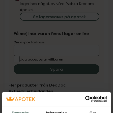
lager hos något av våra fysiska Kronans
Apotek.
Se lagerstatus på apotek
Få mejl när varan finns i lager online
Din e-postadress
villkoren
Jag accepterar
Spara
Fler produkter från DeoDoc
Aktuella erbjudanden
Beskrivning
Dölj
Samtycke
Information
Om