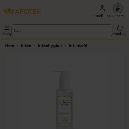
Kundklubb
Recept
Sök
Meny
Varukorg
Hem
Intim
Intimhygien
Intimtvål
Hoppa över Lista
Lista: . Innehåller 1 objekt.