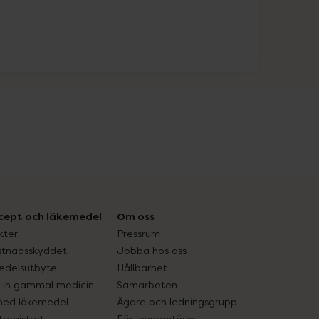
cept och läkemedel
Om oss
kter
Pressrum
tnadsskyddet
Jobba hos oss
edelsutbyte
Hållbarhet
in gammal medicin
Samarbeten
med läkemedel
Ägare och ledningsgrupp
registret
För leverantörer