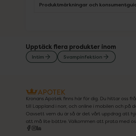
Produktmärkningar och konsumentgui
Upptäck flera produkter inom
Intim
Svampinfektion
Kronans Apotek finns här för dig. Du hittar oss fr
till Lappland i norr, och online i mobilen och på d
Oavsett vem du är så är det vårt uppdrag att hjä
att må lite bättre. Välkommen att prata med os