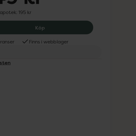
 apotek:
195 kr
Canesten 500 mg + 10 mg/g, 149 kr.
Köp
ranser
Finns i webblager
esten