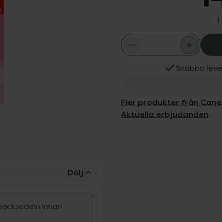
I
Snabba leve
Fler produkter från Can
Aktuella erbjudanden
Dölj
ipacksedeln innan