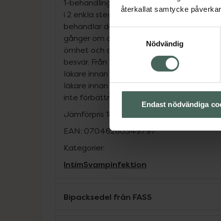
1-behandling som hjälper dig att ta kontro
återkallat samtycke påverkar 
i 2 enkla steg: den mjuka vaginakapseln fö
behandlar den invändiga infektionen. Krä
Samtyckesval
gånger om dagen i 1-2 veckor och behandla
Nödvändig
ömhet och andra symptom, så att du kan 
besvär. Från 15 år. Förstagångsinfektion ska
läkare innan behandling. Gravida och am
läkare innan behandling. Kontakta läkare o
inte förbättras efter 7 dagar.
Endast nödvändiga co
Jämförpris
185 kr
/
st
EAN:
07046260349797
Kategorier:
Intim
Svampinfektion
Bipacksedel från FASS