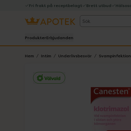
Fri frakt på receptbelagt
Brett utbud
Hälsos
Sök
Produkter
Erbjudanden
Hem
Intim
Underlivsbesvär
Svampinfektion
Hoppa över Lista
Lista: . Innehåller 2 objekt.