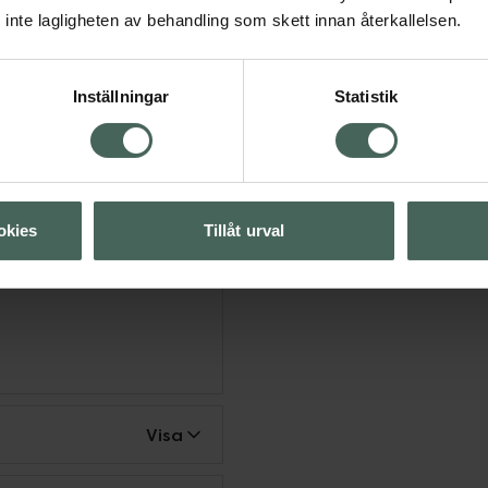
ll över din svampinfektion
inte lagligheten av behandling som skett innan återkallelsen.
rs in vid sänggående och
men skall användas 2-3
r och lindrar klåda,
Inställningar
Statistik
njuta av dagen utan
 alltid diagnostiseras av
mande ska rådgöra med
m symtom blir värre eller
okies
Tillåt urval
Visa