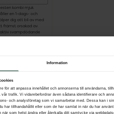
nesten kombi mjuk
åller en 1-dags- och
lper dig att bli av med
xt främst orsakad av
n aktiv svampdödande
et och de 6 vanligaste
kan du känna dig lugn
Information
la världen drabbas av
 vanligt och inget du
m klåda, sveda,
cookies
ömhet kan vara otroligt
e för att anpassa innehållet och annonserna till användarna, tillh
ämt.
vår trafik. Vi vidarebefordrar även sådana identifierare och anna
nnons- och analysföretag som vi samarbetar med. Dessa kan i sin
har tillhandahållit eller som de har samlat in när du har använt 
derlivssvamp är en 2-i-
an när som helst ändra eller återkalla ditt samtycke via webbplats