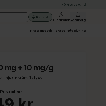
Företagskund
Recept
Kundklubb
Varukorg
Hitta apotek
Tjänster
Rådgivning
0 mg + 10 mg/g
l, mjuk + kräm, 1 styck
Pris online
49 kr