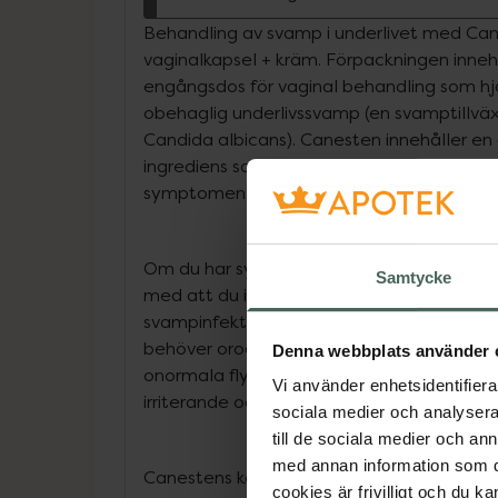
Behandling av svamp i underlivet med Ca
vaginalkapsel + kräm. Förpackningen inneh
engångsdos för vaginal behandling som hjä
obehaglig underlivssvamp (en svamptillvä
Candida albicans). Canesten innehåller e
ingrediens som behandlar svamp i underliv
symptomen.
Om du har symptom på svamp i underlivet 
Samtycke
med att du inte är ensam. Kvinnor över he
svampinfektion i underlivet. Det är mycket
behöver oroa dig över. Men symptom såso
Denna webbplats använder 
onormala flytningar, rodnad, svullnad och 
Vi använder enhetsidentifierar
irriterande och göra ditt liv lite mer obekv
sociala medier och analysera 
till de sociala medier och a
med annan information som du 
Canestens kombinationsförpackning mot un
cookies är frivilligt och du k