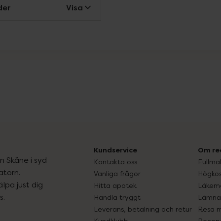
der
Visa
Kundservice
Om re
ån Skåne i syd
Kontakta oss
Fullma
atorn.
Vanliga frågor
Högkos
lpa just dig
Hitta apotek
Läkem
s.
Handla tryggt
Lämna 
Leverans, betalning och retur
Resa 
Kundklubb
Recept