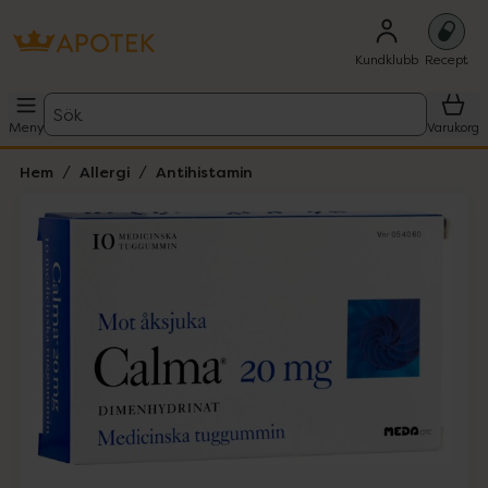
Kundklubb
Recept
Sök
Meny
Varukorg
Hem
Allergi
Antihistamin
Hoppa över Lista
Lista: . Innehåller 1 objekt.