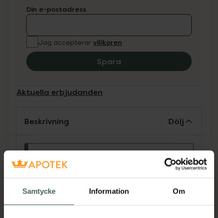
Din e-postadress
villkoren
Jag accepterar
Spara
Aktuella erbjudanden
Beskrivning
Dölj
Receptfritt läkemedel. Läs alltid
bipacksedeln innan användning.
Produkten innehåller tillsatt socker
Samtycke
Information
Om
Calma är ett medicinskt tuggummi. Det
aktiva innehållsämnet i Calma är ett