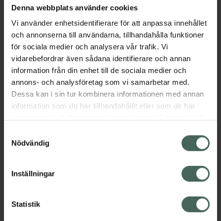
antihistamin som förebygger och häver
Denna webbplats använder cookies
illamående och kräkningar vid åksjuka (t.ex.
Vi använder enhetsidentifierare för att anpassa innehållet
bil-, buss-, flyg- och sjösjuka).
och annonserna till användarna, tillhandahålla funktioner
för sociala medier och analysera vår trafik. Vi
Jämförpris
10,90 kr
/
st
vidarebefordrar även sådana identifierare och annan
EAN:
07046260540606
information från din enhet till de sociala medier och
Kategorier:
annons- och analysföretag som vi samarbetar med.
Dessa kan i sin tur kombinera informationen med annan
Antihistamin
Glutenintolerans
information som du har tillhandahållit eller som de har
Illamående & åksjuka
Mage
samlat in när du har använt deras tjänster. Samtycke till
Magsjuka & diarré
Resa
cookies är frivilligt och du kan när som helst ändra eller
Samtyckesval
återkalla ditt samtycke via webbplatsens
Nödvändig
cookieinställningar. Ett återkallat samtycke påverkar inte
Innehåll
Visa
lagligheten av behandling som skett innan återkallelsen.
Inställningar
Instruktioner
Visa
Statistik