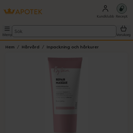
Kundklubb
Recept
Sök
Meny
Varukorg
Hem
Hårvård
Inpackning och hårkurer
Hoppa över Lista
Lista: . Innehåller 2 objekt.