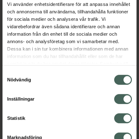
Vi använder enhetsidentifierare för att anpassa innehållet
Kategorier:
och annonserna till användarna, tillhandahålla funktioner
Hudvård
Hårvård
Inpackning och hårkurer
för sociala medier och analysera vår trafik. Vi
Kroppsvård
Reseförpackningar
vidarebefordrar även sådana identifierare och annan
Reseförpackningar
Vegansk hårvård
information från din enhet till de sociala medier och
Veganska produkter
annons- och analysföretag som vi samarbetar med.
Dessa kan i sin tur kombinera informationen med annan
information som du har tillhandahållit eller som de har
Innehåll
Visa
samlat in när du har använt deras tjänster. Samtycke till
cookies är frivilligt och du kan när som helst ändra eller
Samtyckesval
återkalla ditt samtycke via webbplatsens
Nödvändig
Instruktioner
Visa
cookieinställningar. Ett återkallat samtycke påverkar inte
lagligheten av behandling som skett innan återkallelsen.
Inställningar
Upptäck flera produkter inom
Statistik
Hudvård
Hårvård
Marknadsföring
Inpackning och hårkurer