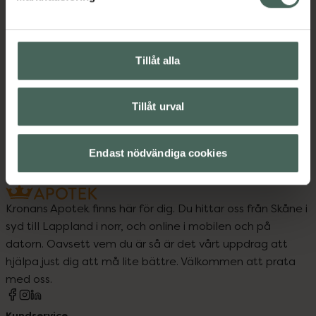
Kroppsvård
Reseförpackningar
Reseförpackningar
Tillåt alla
Vegansk hårvård
Tillåt urval
Veganska produkter
Endast nödvändiga cookies
Kronans Apotek finns här för dig. Du hittar oss från Skåne i
syd till Lappland i norr, och online i mobilen och på
datorn. Oavsett vem du är så är det vårt uppdrag att
hjälpa just dig att må lite bättre. Välkommen att prata
med oss.
Kundservice