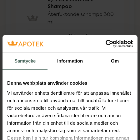
Shampoo
Återfuktande schampo 300
ml
Pris online
67 kr
Köp båda för
:
134 kr
Samtycke
Information
Om
Köp båda
Denna webbplats använder cookies
Beskrivning
Dölj
Vi använder enhetsidentifierare för att anpassa innehållet
och annonserna till användarna, tillhandahålla funktioner
för sociala medier och analysera vår trafik. Vi
Upplev lyxig vård med By Veiras djupt
vidarebefordrar även sådana identifierare och annan
återfuktande hårbehandling, berikad med
information från din enhet till de sociala medier och
äppelkärnolja, rapsolja och pro-vitamin B5.
annons- och analysföretag som vi samarbetar med.
Denna exklusiva formula låser in fukt, vilket
Dessa kan i sin tur kombinera informationen med annan