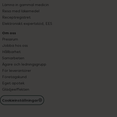
Lämna in gammal medicin
Resa med läkemedel
Receptregistret
Elektroniskt expertstöd, EES
Om oss
Pressrum
Jobba hos oss
Hållbarhet
Samarbeten
Ägare och ledningsgrupp
För leverantörer
Företagskund
Eget apotek
Glädjeeffekten
Cookieinställningar