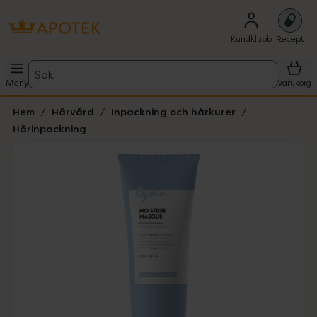
Kundklubb
Recept
Sök
Meny
Varukorg
Hem
Hårvård
Inpackning och hårkurer
Hårinpackning
Hoppa över Lista
Lista: . Innehåller 1 objekt.