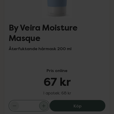
By Veira Moisture
Masque
Återfuktande hårmask 200 ml
Pris online
67 kr
I apotek:
68 kr
By Veira Moistu
Köp