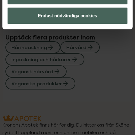
Instruktioner
Visa
Endast nödvändiga cookies
Upptäck flera produkter inom
Hårinpackning
Hårvård
Inpackning och hårkurer
Vegansk hårvård
Veganska produkter
Kronans Apotek finns här för dig. Du hittar oss från Skåne i
syd till Lappland i norr, och online i mobilen och på