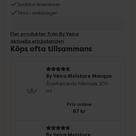
Snabba leveranser
Finns i webblager
Fler produkter från By Veira
Aktuella erbjudanden
Köps ofta tillsammans
4.7 av 5 i omdöme
By Veira Moisture Masque
Återfuktande hårmask 200
ml
Pris online
67 kr
4.8 av 5 i omdöme
By Veira Moisture