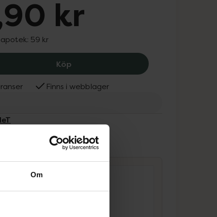
,90 kr
 apotek:
59 kr
BubbleT Calm Strawberry & Lavender 
Köp
ranser
Finns i webblager
leT
ammans
Om