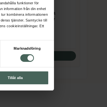
andahålla funktioner för
BubbleT Happy
n information från din enhet
der
Grapefruit & Mint
 tur kombinera informationen
Mood Bath Fizzer
deras tjänster. Samtycke till
Badbomb 150 g
ens cookieinställningar. Ett
Pris online
47,90 kr
Marknadsföring
Köp båda
Tillåt alla