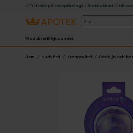
Fri frakt på receptbelagt
Brett utbud
Hälsos
Sök
Produkter
Erbjudanden
Hem
Hudvård
Kroppsvård
Badolja och b
Hoppa över Lista
Lista: . Innehåller 1 objekt.