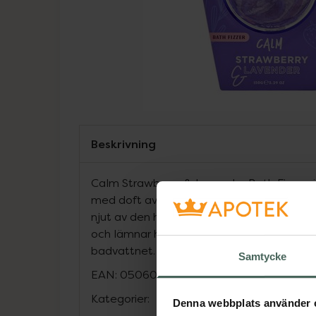
Beskrivning
Calm Strawberry & Lavender Bath Fizzer 
med doft av jordgubb och lavendel. Ta e
njut av den härliga delikata aromen som h
och lämnar huden fräsch och mjuk. Badbom
badvattnet.
Samtycke
EAN:
05060591036128
Kategorier:
Denna webbplats använder 