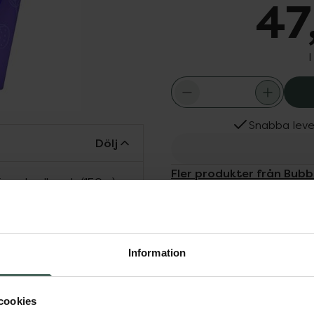
47
I
Snabba leve
Dölj
Fler produkter från Bubb
är en badbomb (150 g)
Aktuella erbjudanden
tt avkopplande bad och
Köps ofta tills
ar en lugnande effekt
ben ger färg till
Information
cookies