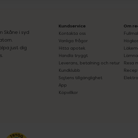
Kundservice
Om re
ån Skåne i syd
Kontakta oss
Fullma
atorn.
Vanliga frågor
Högkos
lpa just dig
Hitta apotek
Läkem
s.
Handla tryggt
Lämna 
Leverans, betalning och retur
Resa 
Kundklubb
Recept
Sajtens tillgänglighet
Elektr
App
Köpvillkor