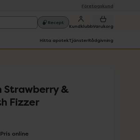
Företagskund
Recept
Kundklubb
Varukorg
Hitta apotek
Tjänster
Rådgivning
 Strawberry &
h Fizzer
Pris online