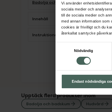
Badolja och badskum
Hudvård
Kroppsv
Vi använder enhetsidentifierar
sociala medier och analysera 
till de sociala medier och a
Innehåll
med annan information som du 
cookies är frivilligt och du k
återkallat samtycke påverkar 
Instruktioner
Samtyckesval
Nödvändig
Endast nödvändiga co
Upptäck flera produkter inom
Badolja och badskum
Hudvård