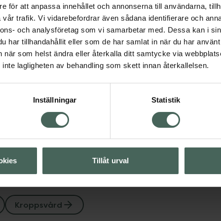
ård
e för att anpassa innehållet och annonserna till användarna, tillh
BubbleT Calm
vår trafik. Vi vidarebefordrar även sådana identifierare och anna
Strawberry & Laven
nnons- och analysföretag som vi samarbetar med. Dessa kan i sin
Visa
Bath Fizzer
har tillhandahållit eller som de har samlat in när du har använt 
Badbomb 150 g
an när som helst ändra eller återkalla ditt samtycke via webbplats
inte lagligheten av behandling som skett innan återkallelsen.
Visa
Pris online
47,90 kr
Inställningar
Statistik
Köp båda för
:
95,80 kr
okies
Tillåt urval
Kroppsvård