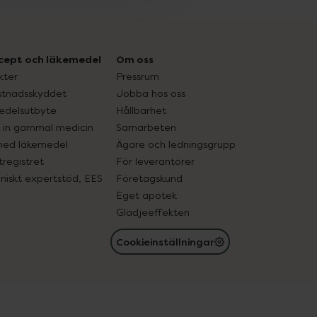
cept och läkemedel
Om oss
kter
Pressrum
tnadsskyddet
Jobba hos oss
edelsutbyte
Hållbarhet
in gammal medicin
Samarbeten
med läkemedel
Ägare och ledningsgrupp
registret
För leverantörer
oniskt expertstöd, EES
Företagskund
Eget apotek
Glädjeeffekten
Cookieinställningar