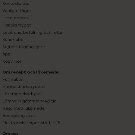
Kontakta oss
Vanliga frågor
Hitta apotek
Handla tryggt
Leverans, betalning och retur
Kundklubb
Sajtens tillgänglighet
App
Köpvillkor
Om recept och läkemedel
Fullmakter
Högkostnadsskyddet
Läkemedelsutbyte
Lämna in gammal medicin
Resa med läkemedel
Receptregistret
Elektroniskt expertstöd, EES
Om oss