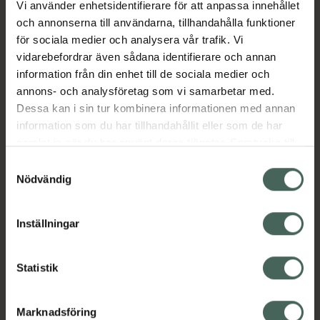
Vi använder enhetsidentifierare för att anpassa innehållet
De-stress Sweet Orange & Bergamot Bath
och annonserna till användarna, tillhandahålla funktioner
Fizzer är en badbomb (150 g) med doft av söt
för sociala medier och analysera vår trafik. Vi
apelsin och bergamott. Stressa av med ett
vidarebefordrar även sådana identifierare och annan
avslappnande bad och njut av den friska
information från din enhet till de sociala medier och
aromen som ger energi och lämnar huden
annons- och analysföretag som vi samarbetar med.
fräsch och mjuk. Badbomb ger färg till
Dessa kan i sin tur kombinera informationen med annan
badvattnet.
information som du har tillhandahållit eller som de har
samlat in när du har använt deras tjänster. Samtycke till
EAN:
05060591036159
cookies är frivilligt och du kan när som helst ändra eller
Samtyckesval
Kategorier:
återkalla ditt samtycke via webbplatsens
Nödvändig
cookieinställningar. Ett återkallat samtycke påverkar inte
Badolja och badskum
Hudvård
Kroppsvård
lagligheten av behandling som skett innan återkallelsen.
Inställningar
Innehåll
Visa
Statistik
Instruktioner
Visa
Marknadsföring