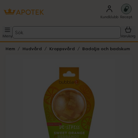
Kundklubb
Recept
Sök
Meny
Varukorg
Hem
Hudvård
Kroppsvård
Badolja och badskum
Hoppa över Lista
Lista: . Innehåller 1 objekt.