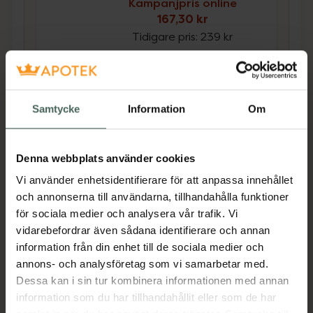
Kampanjpris online
167,30 kr
Tidigare pris:
239 kr
Köp båda för
:
248,30 kr
Köp båda
Samtycke
Information
Om
Beskrivning
Dölj
Denna webbplats använder cookies
Vi använder enhetsidentifierare för att anpassa innehållet
En återanvändbar skrubbhandske i storlek XS-
och annonserna till användarna, tillhandahålla funktioner
S, som effektivt avlägsnar döda hudceller,
för sociala medier och analysera vår trafik. Vi
exfolierar din hud på djupet och ger en
vidarebefordrar även sådana identifierare och annan
silkeslen hy. Bronzas exfolieringshandske är
information från din enhet till de sociala medier och
perfekt för att förbereda huden inför en
annons- och analysföretag som vi samarbetar med.
spraytan, applicering av Bronzing Mousse
Dessa kan i sin tur kombinera informationen med annan
eller för att få bort rester av tidigare brun-
information som du har tillhandahållit eller som de har
utan-sol.