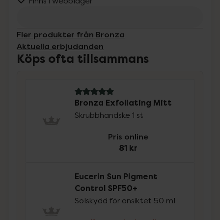
Finns i webblager
Fler produkter från Bronza
Aktuella erbjudanden
Köps ofta tillsammans
5 av 5 i omdöme
Bronza Exfoliating Mitt
Skrubbhandske 1 st
Pris online
81 kr
Eucerin Sun Pigment
Control SPF50+
Solskydd för ansiktet 50 ml