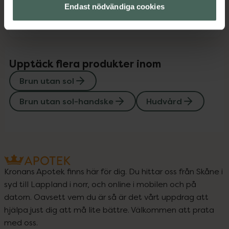
Endast nödvändiga cookies
Instruktioner
Visa
Upptäck flera produkter inom
Brun utan sol
Brun utan sol-handske
Hudvård
Kronans Apotek finns här för dig. Du hittar oss från Skåne i
syd till Lappland i norr, och online i mobilen och på
datorn. Oavsett vem du är så är det vårt uppdrag att
hjälpa just dig att må lite bättre. Välkommen att prata
med oss.