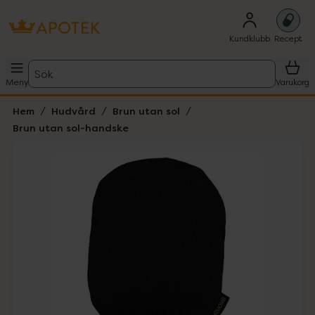
Kundklubb
Recept
Sök
Meny
Varukorg
Hem
Hudvård
Brun utan sol
Brun utan sol-handske
Hoppa över Lista
Lista: . Innehåller 3 objekt.