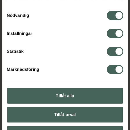
samlat in när du har använt deras tjänster. Samtycke till
cookies är frivilligt och du kan när som helst ändra eller
Samtyckesval
Regelbunden användning av vår Exfoliating
återkalla ditt samtycke via webbplatsens
Nödvändig
Mitt ger din hud ökat lyster, förbättrad
cookieinställningar. Ett återkallat samtycke påverkar inte
blodcirkulation och ett mer långvarigt och
lagligheten av behandling som skett innan återkallelsen.
jämnt resultat av BUS-produkter.
Inställningar
Jämförpris
89 kr
/
st
EAN:
07350105620119
Statistik
Kategorier:
Brun utan sol
Brun utan sol-handske
Marknadsföring
Hudvård
Omdömen
Visa
Tillåt alla
Innehåll
Visa
Tillåt urval