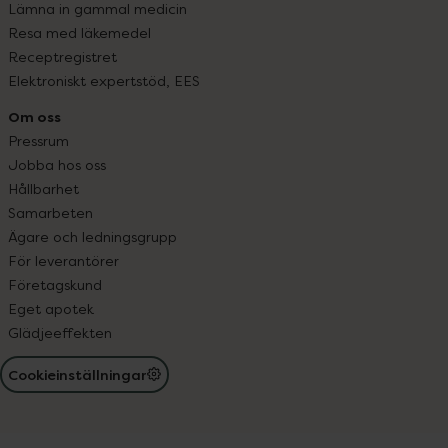
Lämna in gammal medicin
Resa med läkemedel
Receptregistret
Elektroniskt expertstöd, EES
Om oss
Pressrum
Jobba hos oss
Hållbarhet
Samarbeten
Ägare och ledningsgrupp
För leverantörer
Företagskund
Eget apotek
Glädjeeffekten
Cookieinställningar