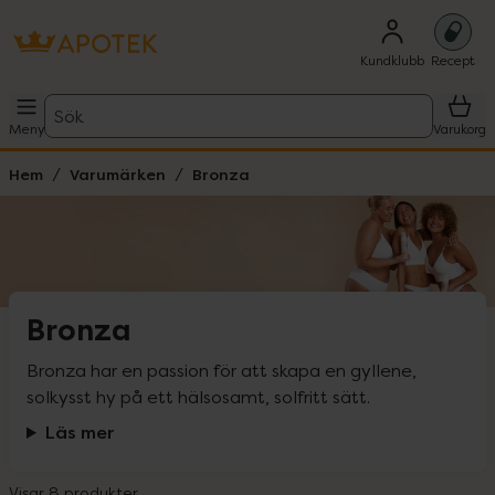
Kundklubb
Recept
Sök
Meny
Varukorg
Hem
Varumärken
Bronza
Bronza
Bronza har en passion för att skapa en gyllene, 
solkysst hy på ett hälsosamt, solfritt sätt.
Läs mer
Visar 8 produkter