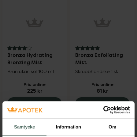
4 av 5 i omdöme
5 av 5 i omdöme
Bronza Hydrating
Bronza Exfoliating
Bronzing Mist
Mitt
Brun utan sol 100 ml
Skrubbhandske 1 st
Pris online
Pris online
225 kr
81 kr
Bronza Hydrating Bronzing Mist, 225 kr
Bronza Exfol
Köp
Köp
Samtycke
Information
Om