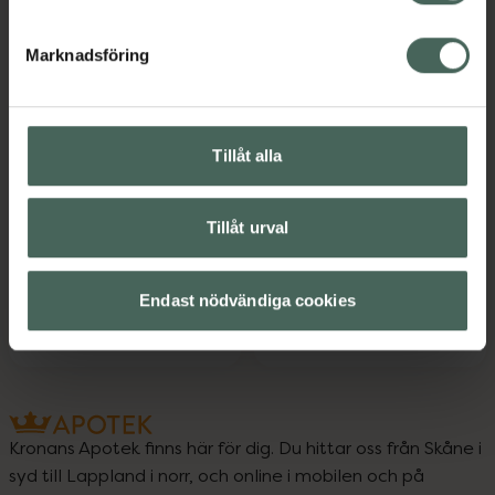
Marknadsföring
5 av 5 i omdöme
4.5 av 5 i omdöme
Bronza Application
Bronza Headband
Mitt
Tillåt alla
Hårband 1 st
Handske brun utan sol 1
st
Tillåt urval
Pris online
Pris online
81 kr
73 kr
Endast nödvändiga cookies
Bronza Application Mitt, 81 kr.
Bronza Head
Köp
Köp
Kronans Apotek finns här för dig. Du hittar oss från Skåne i
syd till Lappland i norr, och online i mobilen och på