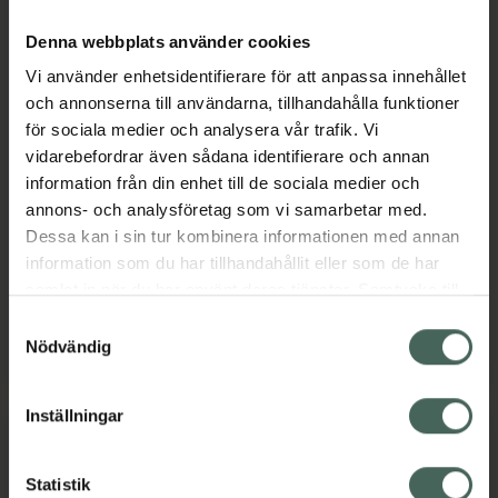
Denna webbplats använder cookies
Vi använder enhetsidentifierare för att anpassa innehållet
och annonserna till användarna, tillhandahålla funktioner
Bronza Glow Drops
för sociala medier och analysera vår trafik. Vi
5 av 5 i omdöme
Bronza Natural
vidarebefordrar även sådana identifierare och annan
Brun utan sol droppar
Bronze, Bronzing
information från din enhet till de sociala medier och
30 ml
Mousse
annons- och analysföretag som vi samarbetar med.
Brun utan sol 200 ml
Dessa kan i sin tur kombinera informationen med annan
information som du har tillhandahållit eller som de har
Pris online
Pris online
samlat in när du har använt deras tjänster. Samtycke till
275 kr
285 kr
cookies är frivilligt och du kan när som helst ändra eller
Samtyckesval
återkalla ditt samtycke via webbplatsens
Nödvändig
Bronza Natural Bronze, Bronzing Mouss
Bronza Glow
Köp
Köp
cookieinställningar. Ett återkallat samtycke påverkar inte
lagligheten av behandling som skett innan återkallelsen.
Inställningar
Statistik