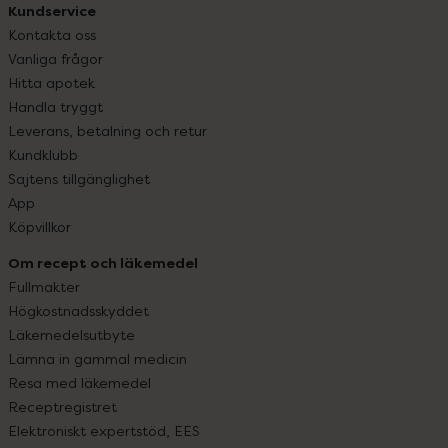
Kundservice
Kontakta oss
Vanliga frågor
Hitta apotek
Handla tryggt
Leverans, betalning och retur
Kundklubb
Sajtens tillgänglighet
App
Köpvillkor
Om recept och läkemedel
Fullmakter
Högkostnadsskyddet
Läkemedelsutbyte
Lämna in gammal medicin
Resa med läkemedel
Receptregistret
Elektroniskt expertstöd, EES