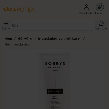
Kundklubb
Recept
Sök
Meny
Varukorg
Hem
Hårvård
Inpackning och hårkurer
Hårinpackning
Hoppa över Lista
Lista: . Innehåller 1 objekt.