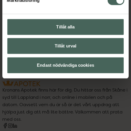
Marknadsföring
Upptäck flera produkter inom
Hårinpackning
Hårvård
Inpackning och hårkurer
Tillåt alla
Vegansk hårvård
Tillåt urval
Veganska produkter
Endast nödvändiga cookies
Kronans Apotek finns här för dig. Du hittar oss från Skåne i
syd till Lappland i norr, och online i mobilen och på
datorn. Oavsett vem du är så är det vårt uppdrag att
hjälpa just dig att må lite bättre. Välkommen att prata
med oss.