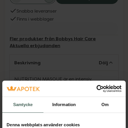
Snabba leveranser
Finns i webblager
Fler produkter från Bobbys Hair Care
Aktuella erbjudanden
Beskrivning
Dölj
NUTRITION MASQUE är en intensiv,
vårdande och återfuktande hårmask som ger
näring till håret och lämnar det med ett
silkesrent resultat.
Samtycke
Information
Om
Jämförpris
1 kr
/
ml
EAN:
07350104620363
Denna webbplats använder cookies