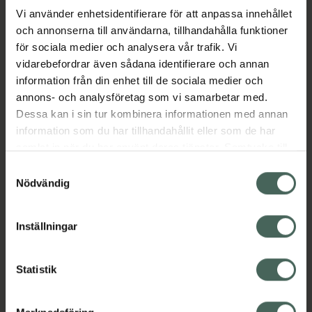
Kategorier:
Vi använder enhetsidentifierare för att anpassa innehållet
Hårinpackning
Hårvård
och annonserna till användarna, tillhandahålla funktioner
Inpackning och hårkurer
Vegansk hårvård
för sociala medier och analysera vår trafik. Vi
Veganska produkter
vidarebefordrar även sådana identifierare och annan
information från din enhet till de sociala medier och
annons- och analysföretag som vi samarbetar med.
Omdömen
Visa
Dessa kan i sin tur kombinera informationen med annan
information som du har tillhandahållit eller som de har
samlat in när du har använt deras tjänster. Samtycke till
Innehåll
Visa
cookies är frivilligt och du kan när som helst ändra eller
Samtyckesval
återkalla ditt samtycke via webbplatsens
Nödvändig
cookieinställningar. Ett återkallat samtycke påverkar inte
Instruktioner
Visa
lagligheten av behandling som skett innan återkallelsen.
Inställningar
Kontaktinfo tillverkare
Visa
Statistik